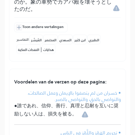
のか。象の軍勢でカアバ殿を壊そうとし
たのだ。
Toon andere vertalingen
التفاسير:
الطبري
ابن كثير
السعدي
المختصر
المُيسَّر
|
هدايات
النفحات المكية
Voordelen van de verzen op deze pagina:
• خسران من لم يتصفوا بالإيمان وعمل الصالحات،
والتواصي بالحق، والتواصي بالصبر.
●誰であれ、信仰、善行、真理と忍耐を互いに奨
励しない人は、損失を被る。
• تحريم الهَمْز واللَّمْز في الناس.