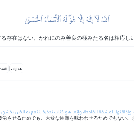
ٱللَّهُ لَآ إِلَٰهَ إِلَّا هُوَۖ لَهُ ٱلۡأَسۡمَآءُ ٱلۡحُسۡنَىٰ
する存在はない。かれにのみ善良の極みたる名は相応し
|
هدايات
النفح
وإذاقتها المشقة الفادحة، وإنما هو كتاب تذكرة ينتفع به الذين يخشون 
疲労させるためでも、大変な困難を味わわせるためでもない。