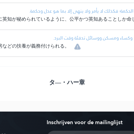
• ن الحكمة؛ فكذلك لا يأمر ولا ينهى إلا بما هو عدل وحكمة
に英知が秘められているように、公平かつ英知あることしか命
• ء وكساء ومسكن ووسائل تدفئة وقت البرد
房などの扶養が義務付けられる。
タ―・ハー章
Inschrijven voor de mailinglijst