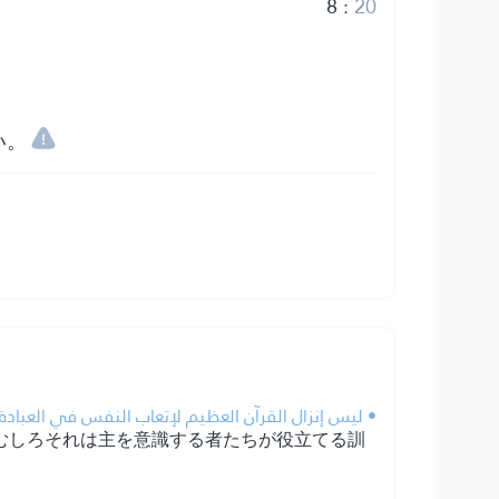
8
:
20
い。
ليس إنزال القرآن العظيم لإتعاب النفس في العبادة، .
むしろそれは主を意識する者たちが役立てる訓