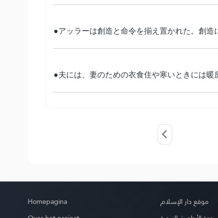
●アッラーは創造と命令を揃え置かれた。創造
●夫には、妻のための衣食住や寒いときには暖
Homepagina
موقع دار الإسلام