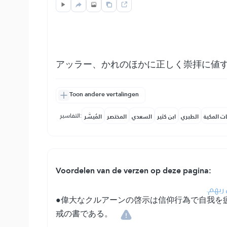
アッラー、かれのほかに正しく崇拝に値
Toon andere vertalingen
التفاسير:
ات المكية
الطبري
ابن كثير
السعدي
المختصر
المُيسَّر
Voordelen van de verzen op deze pagina:
• ربهم
●偉大なクルアーンの啓示は信仰行為で自我を
戒の書である。