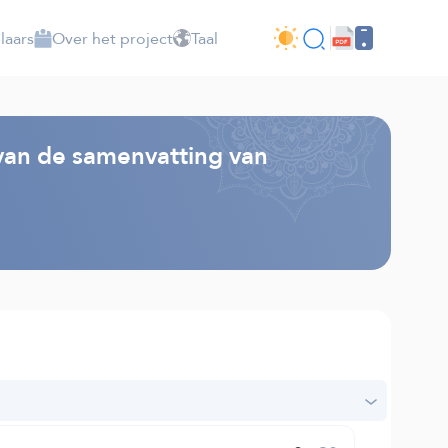
laars
Over het project
Taal
 van de samenvatting van