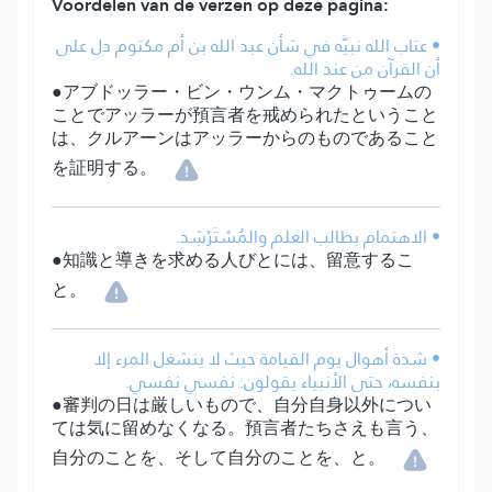
Voordelen van de verzen op deze pagina:
• عتاب الله نبيَّه في شأن عبد الله بن أم مكتوم دل على
أن القرآن من عند الله.
●アブドッラー・ビン・ウンム・マクトゥームの
ことでアッラーが預言者を戒められたということ
は、クルアーンはアッラーからのものであること
を証明する。
• الاهتمام بطالب العلم والمُسْتَرْشِد.
●知識と導きを求める人びとには、留意するこ
と。
• شدة أهوال يوم القيامة حيث لا ينشغل المرء إلا
بنفسه، حتى الأنبياء يقولون: نفسي نفسي.
●審判の日は厳しいもので、自分自身以外につい
ては気に留めなくなる。預言者たちさえも言う、
自分のことを、そして自分のことを、と。