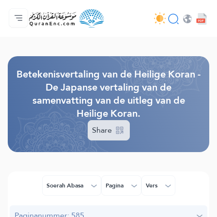
Homepagina
Inhoudsopgave van de vertalingen
Audio
Diensten voor ontwikkelaars - API
Over het project
Contacteer ons
Taal
Browse Old Version
Betekenisvertaling van de Heilige Koran -
De Japanse vertaling van de
samenvatting van de uitleg van de
Heilige Koran.
Share
Soerah Abasa
Pagina
Vers
Paginanummer: 585