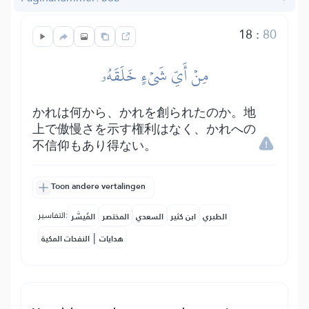
18
:
80
مِنۡ أَيِّ شَيۡءٍ خَلَقَهُۥ
かれは何から、かれを創られたのか。地
上で傲慢さを示す権利はなく、かれへの
不信仰もあり得ない。
Toon andere vertalingen
التفاسير:
الطبري
ابن كثير
السعدي
المختصر
المُيسَّر
|
هدايات
النفحات المكية