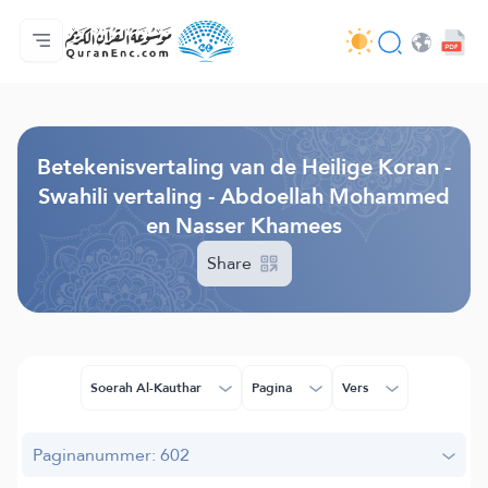
Homepagina
Inhoudsopgave van de vertalingen
Audio
Diensten voor ontwikkelaars - API
Over het project
Contacteer ons
Taal
Browse Old Version
Betekenisvertaling van de Heilige Koran -
Swahili vertaling - Abdoellah Mohammed
en Nasser Khamees
Share
Soerah Al-Kauthar
Pagina
Vers
Paginanummer: 602