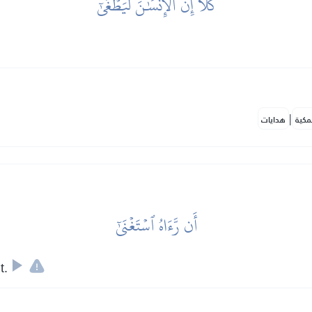
كَلَّآ إِنَّ ٱلۡإِنسَٰنَ لَيَطۡغَىٰٓ
|
مكية
هدايات
أَن رَّءَاهُ ٱسۡتَغۡنَىٰٓ
t.