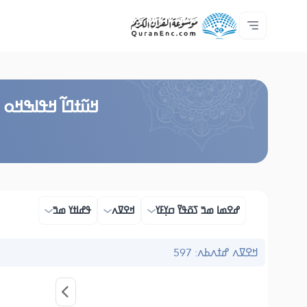
ߟߊߥߙߎߞߌߓߊ߮ ߟߎ߬ ߗߋߢߊ߬ߟߌ - API
ߘߟߊߡߌߘߊ ߟߎ߫ ߦߌ߬ߘߊ߬ߥߟߊ
ߖߊ߬ߕߋ߬ߘߐ߬ߛߌ߮ ߞߊ߲߬ߞߎߡߊ
ߊ߲ ߟߊߛߐ߬ߘߐ߲߫ ߦߊ߲߬ ߝߍ߬
ߓߏ߬ߟߏ߲߬ߘߊ
Audio
ߞߊ߲
Browse Old Version
ߞߎ߬ߙߣߊ߬ ߞߟߊߒߞߋ ߞ
ߝߐߘߊ ߘߏ߫ ߖߋ߬ߟߌ߬ ߛߌ߲ߓߌ
ߞߐߜߍ
ߟߝߊߙߌ ߘߏ߫
ߞߐߜߍ ߝߙߍߕߍ: 597