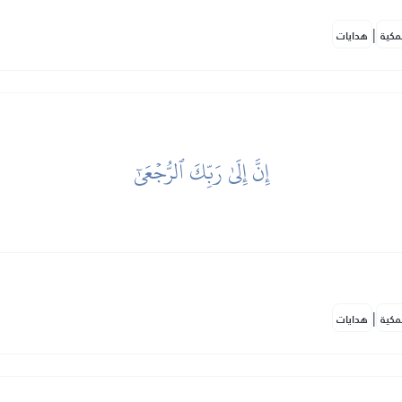
|
مكية
هدايات
إِنَّ إِلَىٰ رَبِّكَ ٱلرُّجۡعَىٰٓ
|
مكية
هدايات