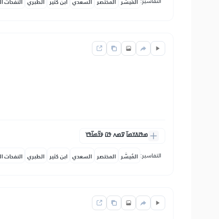
التفاسير:
المُيسَّر
المختصر
السعدي
ابن كثير
الطبري
النفحات ال
ߘߟߊߡߌߘߊ߫ ߜߘߍ ߟߎ߫ ߦߌ߬ߘߊ߬ߟߌ
التفاسير:
المُيسَّر
المختصر
السعدي
ابن كثير
الطبري
النفحات ال