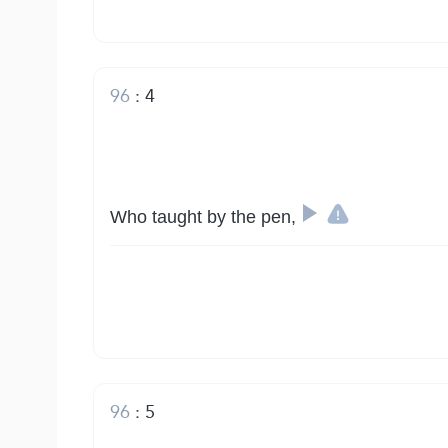
96
:
4
Who taught by the pen,
96
:
5