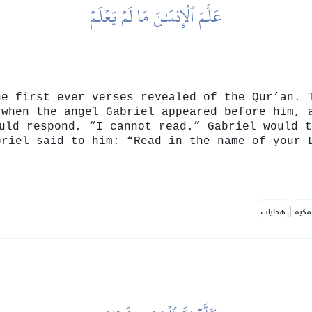
عَلَّمَ ٱلۡإِنسَٰنَ مَا لَمۡ يَعۡلَمۡ
 ever verses revealed of the Qur’an. The Prophet (ﷺ) w
 when the angel Gabriel appeared before him, 
briel said to him: “Read in the name of your 
|
مكية
هدايات