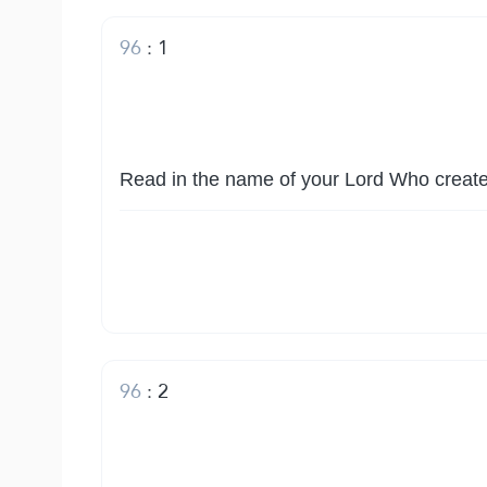
96
:
1
Read in the name of your Lord Who creat
96
:
2