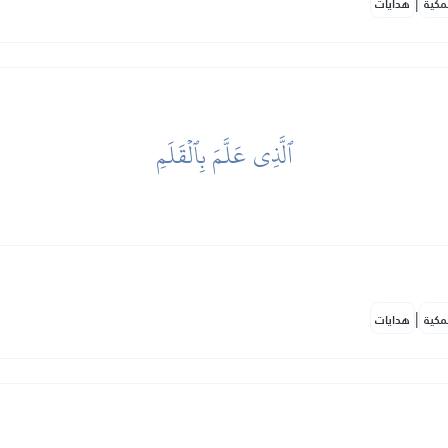
|
مكية
هدايات
ٱلَّذِي عَلَّمَ بِٱلۡقَلَمِ
|
مكية
هدايات