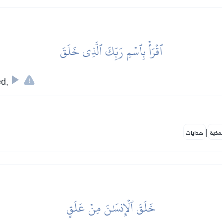
ٱقۡرَأۡ بِٱسۡمِ رَبِّكَ ٱلَّذِي خَلَقَ
ed,
|
مكية
هدايات
خَلَقَ ٱلۡإِنسَٰنَ مِنۡ عَلَقٍ