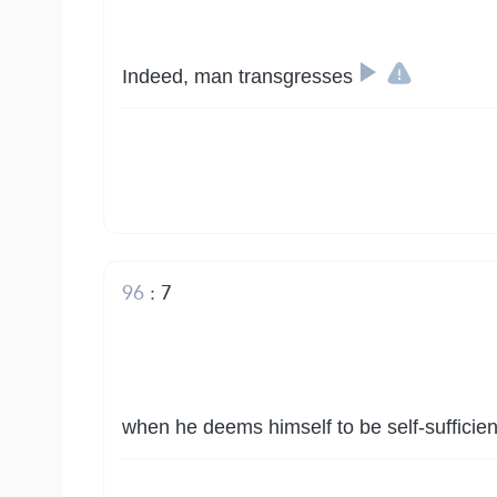
Indeed, man transgresses
96
:
7
when he deems himself to be self-sufficien