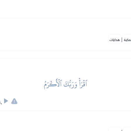
|
مكية
هدايات
ٱقۡرَأۡ وَرَبُّكَ ٱلۡأَكۡرَمُ
,