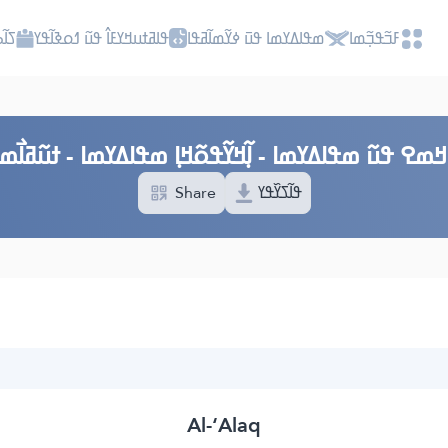
ߓߏ߬ߟߏ߲߬ߘߊ
ߘߟߊߡߌߘߊ ߟߎ߫ ߦߌ߬ߘߊ߬ߥߟߊ
ߟߊߥߙߎߞߌߓߊ߮ ߟߎ߬ ߗߋߢߊ߬ߟߌ
ߖߊ߬
ߘߐ ߟߎ߬ ߘߟߊߡߌߘߊ - ߊ߲߬ߞߌ߬ߟߋ߬ߞߊ߲ ߘߟߊߡߌߘߊ - ߙߎ߬ߥߊ߯ߘߎ
Share
ߟߊ߬ߖߌ߰ߟߌ
Al-‘Alaq