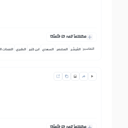
ߘߟߊߡߌߘߊ߫ ߜߘߍ ߟߎ߫ ߦߌ߬ߘߊ߬ߟߌ
التفاسير:
المُيسَّر
المختصر
السعدي
ابن كثير
الطبري
النفحات ال
ߘߟߊߡߌߘߊ߫ ߜߘߍ ߟߎ߫ ߦߌ߬ߘߊ߬ߟߌ