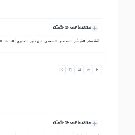
ߘߟߊߡߌߘߊ߫ ߜߘߍ ߟߎ߫ ߦߌ߬ߘߊ߬ߟߌ
التفاسير:
المُيسَّر
المختصر
السعدي
ابن كثير
الطبري
النفحات ال
ߘߟߊߡߌߘߊ߫ ߜߘߍ ߟߎ߫ ߦߌ߬ߘߊ߬ߟߌ