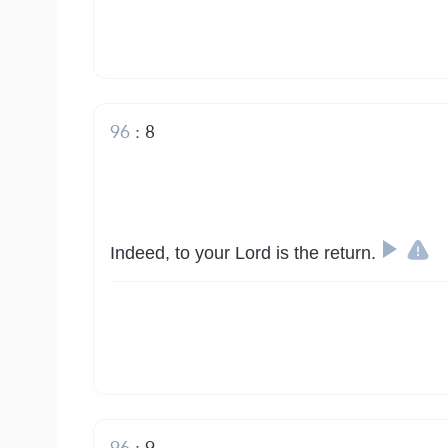
96
:
8
Indeed, to your Lord is the return.
96
:
9