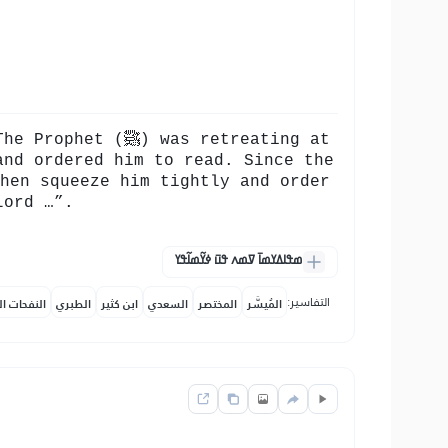
as retreating at
and ordered him to read. Since the
Lord …”.
ߘߟߊߡߌߘߊ߫ ߜߘߍ ߟߎ߫ ߦߌ߬ߘߊ߬ߟߌ
التفاسير:
المُيسَّر
المختصر
السعدي
ابن كثير
الطبري
النفحات ال