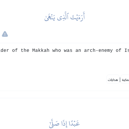
أَرَءَيۡتَ ٱلَّذِي يَنۡهَىٰ
der of the Makkah who was an arch-enemy of I
|
مكية
هدايات
عَبۡدًا إِذَا صَلَّىٰٓ