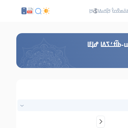
ߕߋ߬ߘߐ߬ߛߌ߮ ߞߊ߲߬ߞߎߡߊ
ߞߊ߲
-ߕߊ߬ߙߑߖߡߊ ߝߊ߲ߓߊ