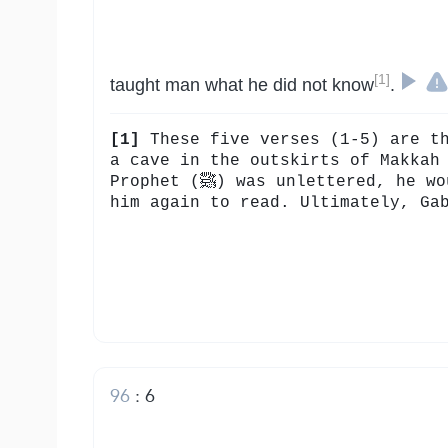
[1]
taught man what he did not know
.
[1]
These five verses (1-5) are the first
a cave in the outskirts of Makkah
Prophet (ﷺ) was unlettered, he would respond, “I cannot read.” Gabriel would then squeeze him tightly and order
him again to read. Ultimately, Ga
96
:
6