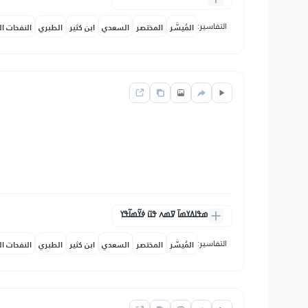
التفاسير:
المُيسَّر
المختصر
السعدي
ابن كثير
الطبري
النفحات ال
ߘߟߊߡߌߘߊ߫ ߜߘߍ ߟߎ߫ ߦߌ߬ߘߊ߬ߟߌ
التفاسير:
المُيسَّر
المختصر
السعدي
ابن كثير
الطبري
النفحات ال