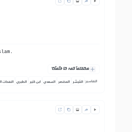
slam.
ߘߟߊߡߌߘߊ߫ ߜߘߍ ߟߎ߫ ߦߌ߬ߘߊ߬ߟߌ
التفاسير:
المُيسَّر
المختصر
السعدي
ابن كثير
الطبري
النفحات ال