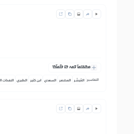
ߘߟߊߡߌߘߊ߫ ߜߘߍ ߟߎ߫ ߦߌ߬ߘߊ߬ߟߌ
التفاسير:
المُيسَّر
المختصر
السعدي
ابن كثير
الطبري
النفحات ال