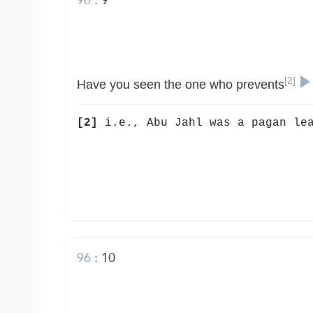
[2]
Have you seen the one who prevents
[2]
i.e., Abu Jahl was a pagan lea
96
:
10