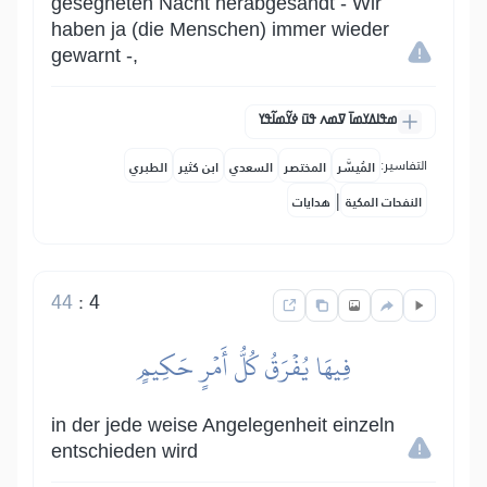
gesegneten Nacht herabgesandt - Wir
haben ja (die Menschen) immer wieder
gewarnt -,
ߘߟߊߡߌߘߊ߫ ߜߘߍ ߟߎ߫ ߦߌ߬ߘߊ߬ߟߌ
التفاسير:
المُيسَّر
المختصر
السعدي
ابن كثير
الطبري
|
النفحات المكية
هدايات
44
:
4
فِيهَا يُفۡرَقُ كُلُّ أَمۡرٍ حَكِيمٍ
in der jede weise Angelegenheit einzeln
entschieden wird