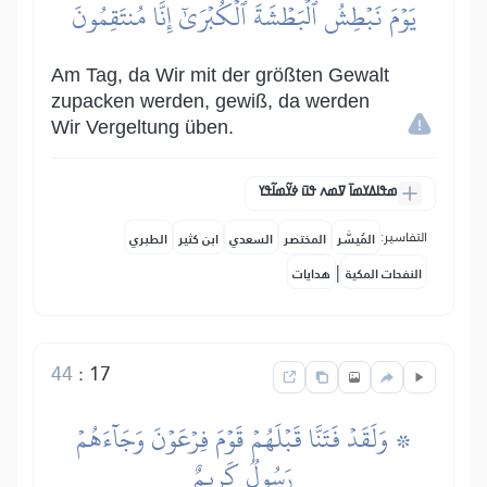
يَوۡمَ نَبۡطِشُ ٱلۡبَطۡشَةَ ٱلۡكُبۡرَىٰٓ إِنَّا مُنتَقِمُونَ
Am Tag, da Wir mit der größten Gewalt
zupacken werden, gewiß, da werden
Wir Vergeltung üben.
ߘߟߊߡߌߘߊ߫ ߜߘߍ ߟߎ߫ ߦߌ߬ߘߊ߬ߟߌ
التفاسير:
المُيسَّر
المختصر
السعدي
ابن كثير
الطبري
|
النفحات المكية
هدايات
44
:
17
۞ وَلَقَدۡ فَتَنَّا قَبۡلَهُمۡ قَوۡمَ فِرۡعَوۡنَ وَجَآءَهُمۡ
رَسُولٞ كَرِيمٌ