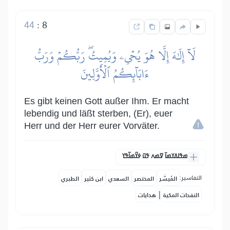
44
:
8
لَآ إِلَٰهَ إِلَّا هُوَ يُحۡيِۦ وَيُمِيتُۖ رَبُّكُمۡ وَرَبُّ
ءَابَآئِكُمُ ٱلۡأَوَّلِينَ
Es gibt keinen Gott außer Ihm. Er macht
lebendig und läßt sterben, (Er), euer
Herr und der Herr eurer Vorväter.
ߘߟߊߡߌߘߊ߫ ߜߘߍ ߟߎ߫ ߦߌ߬ߘߊ߬ߟߌ
التفاسير:
المُيسَّر
المختصر
السعدي
ابن كثير
الطبري
|
النفحات المكية
هدايات