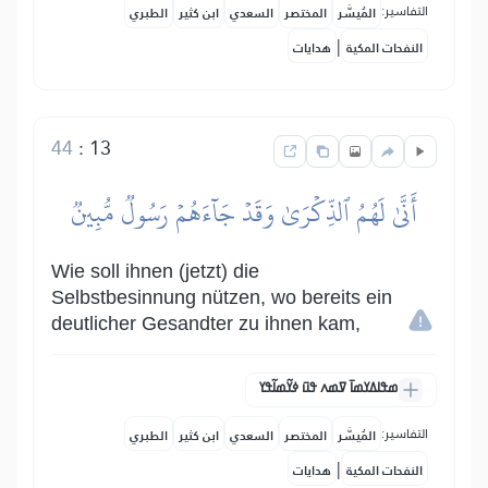
التفاسير:
المُيسَّر
المختصر
السعدي
ابن كثير
الطبري
|
النفحات المكية
هدايات
44
:
13
أَنَّىٰ لَهُمُ ٱلذِّكۡرَىٰ وَقَدۡ جَآءَهُمۡ رَسُولٞ مُّبِينٞ
Wie soll ihnen (jetzt) die
Selbstbesinnung nützen, wo bereits ein
deutlicher Gesandter zu ihnen kam,
ߘߟߊߡߌߘߊ߫ ߜߘߍ ߟߎ߫ ߦߌ߬ߘߊ߬ߟߌ
التفاسير:
المُيسَّر
المختصر
السعدي
ابن كثير
الطبري
|
النفحات المكية
هدايات