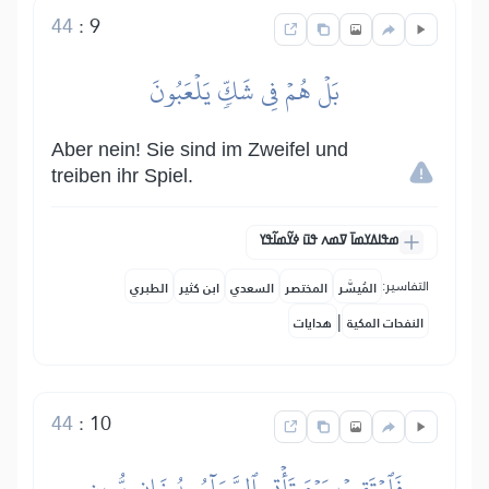
44
:
9
بَلۡ هُمۡ فِي شَكّٖ يَلۡعَبُونَ
Aber nein! Sie sind im Zweifel und
treiben ihr Spiel.
ߘߟߊߡߌߘߊ߫ ߜߘߍ ߟߎ߫ ߦߌ߬ߘߊ߬ߟߌ
التفاسير:
المُيسَّر
المختصر
السعدي
ابن كثير
الطبري
|
النفحات المكية
هدايات
44
:
10
فَٱرۡتَقِبۡ يَوۡمَ تَأۡتِي ٱلسَّمَآءُ بِدُخَانٖ مُّبِينٖ