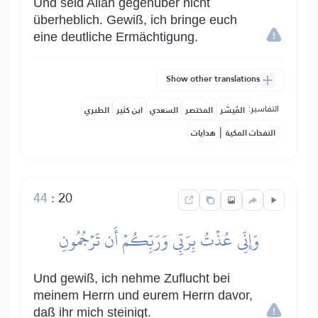
Und seid Allah gegenüber nicht
überheblich. Gewiß, ich bringe euch
eine deutliche Ermächtigung.
Show other translations
التفاسير:
المُيسَّر
المختصر
السعدي
ابن كثير
الطبري
|
النفحات المكية
هدايات
44
:
20
وَإِنِّي عُذۡتُ بِرَبِّي وَرَبِّكُمۡ أَن تَرۡجُمُونِ
Und gewiß, ich nehme Zuflucht bei
meinem Herrn und eurem Herrn davor,
daß ihr mich steinigt.