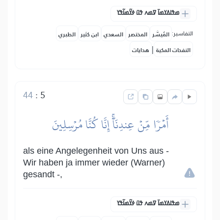
ߘߟߊߡߌߘߊ߫ ߜߘߍ ߟߎ߫ ߦߌ߬ߘߊ߬ߟߌ
التفاسير:
المُيسَّر
المختصر
السعدي
ابن كثير
الطبري
|
النفحات المكية
هدايات
44
:
5
أَمۡرٗا مِّنۡ عِندِنَآۚ إِنَّا كُنَّا مُرۡسِلِينَ
als eine Angelegenheit von Uns aus -
Wir haben ja immer wieder (Warner)
gesandt -,
ߘߟߊߡߌߘߊ߫ ߜߘߍ ߟߎ߫ ߦߌ߬ߘߊ߬ߟߌ