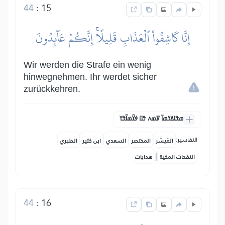
44
:
15
إِنَّا كَاشِفُواْ ٱلۡعَذَابِ قَلِيلًاۚ إِنَّكُمۡ عَآئِدُونَ
Wir werden die Strafe ein wenig
hinwegnehmen. Ihr werdet sicher
zurückkehren.
ߘߟߊߡߌߘߊ߫ ߜߘߍ ߟߎ߫ ߦߌ߬ߘߊ߬ߟߌ
التفاسير:
المُيسَّر
المختصر
السعدي
ابن كثير
الطبري
|
النفحات المكية
هدايات
44
:
16