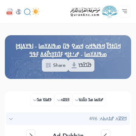
ߞߊ߲
Audio
ߓߏ߬ߟߏ߲߬ߘߊ
ߊ߲ ߟߊߛߐ߬ߘߐ߲߫ ߦߊ߲߬ ߝߍ߬
ߖߊ߬ߕߋ߬ߘߐ߬ߛߌ߮ ߞߊ߲߬ߞߎߡߊ
ߘߟߊߡߌߘߊ ߟߎ߫ ߦߌ߬ߘߊ߬ߥߟߊ
ߟߊߥߙߎߞߌߓߊ߮ ߟߎ߬ ߗߋߢߊ߬ߟߌ - API
Browse Old Version
ߞߎ߬ߙߣߊ߬ ߞߟߊߒߞߋ ߞߘߐ ߟߎ߬ ߘߟߊߡߌߘߊ - ߊߟߌߡߊ߲ߞߊ߲
ߘߟߊߡߌߘߊ - ߝߑߙߊ߲ߞ ߓߎ߯ߓߌ߲ߤߊ߯ߦߡ ߓߟߏ߫
ߟߊ߬ߖߌ߰ߟߌ
Share
ߝߐߘߊ ߘߏ߫ ߛߌ߬ߛߌ
ߞߐߜߍ
ߟߝߊߙߌ ߘߏ߫
ߞߐߜߍ ߝߙߍߕߍ: 496
Ad-Dukhān