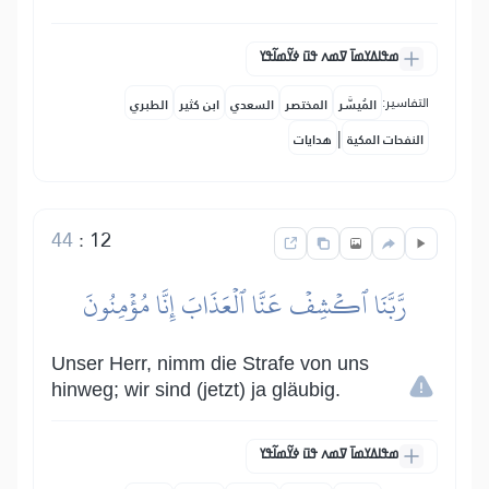
ߘߟߊߡߌߘߊ߫ ߜߘߍ ߟߎ߫ ߦߌ߬ߘߊ߬ߟߌ
التفاسير:
المُيسَّر
المختصر
السعدي
ابن كثير
الطبري
|
النفحات المكية
هدايات
44
:
12
رَّبَّنَا ٱكۡشِفۡ عَنَّا ٱلۡعَذَابَ إِنَّا مُؤۡمِنُونَ
Unser Herr, nimm die Strafe von uns
hinweg; wir sind (jetzt) ja gläubig.
ߘߟߊߡߌߘߊ߫ ߜߘߍ ߟߎ߫ ߦߌ߬ߘߊ߬ߟߌ