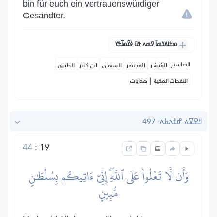
bin für euch ein vertrauenswürdiger
Gesandter.
ߘߟߊߡߌߘߊ߫ ߜߘߍ ߟߎ߫ ߦߌ߬ߘߊ߬ߟߌ
التفاسير:
المُيسَّر
المختصر
السعدي
ابن كثير
الطبري
|
النفحات المكية
هدايات
ߞߐߜߍ ߝߙߍߕߍ: 497
44
:
19
وَأَن لَّا تَعۡلُواْ عَلَى ٱللَّهِۖ إِنِّيٓ ءَاتِيكُم بِسُلۡطَٰنٖ
مُّبِينٖ