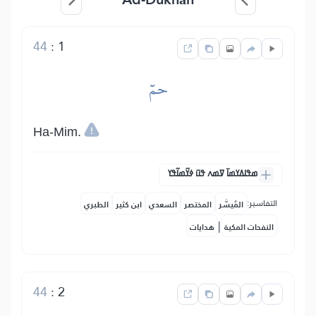
44
:
1
حمٓ
Ha-Mim.
ߘߟߊߡߌߘߊ߫ ߜߘߍ ߟߎ߫ ߦߌ߬ߘߊ߬ߟߌ
التفاسير:
المُيسَّر
المختصر
السعدي
ابن كثير
الطبري
|
النفحات المكية
هدايات
44
:
2