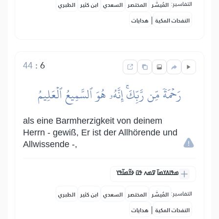
التفاسير:
المُيسَّر
المختصر
السعدي
ابن كثير
الطبري
|
النفحات المكية
هدايات
44
:
6
رَحۡمَةٗ مِّن رَّبِّكَۚ إِنَّهُۥ هُوَ ٱلسَّمِيعُ ٱلۡعَلِيمُ
als eine Barmherzigkeit von deinem
Herrn - gewiß, Er ist der Allhörende und
Allwissende -,
ߘߟߊߡߌߘߊ߫ ߜߘߍ ߟߎ߫ ߦߌ߬ߘߊ߬ߟߌ
التفاسير:
المُيسَّر
المختصر
السعدي
ابن كثير
الطبري
|
النفحات المكية
هدايات