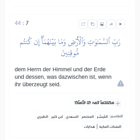
44
:
7
رَبِّ ٱلسَّمَٰوَٰتِ وَٱلۡأَرۡضِ وَمَا بَيۡنَهُمَآۖ إِن كُنتُم
مُّوقِنِينَ
dem Herrn der Himmel und der Erde
und dessen, was dazwischen ist, wenn
ihr überzeugt seid.
ߘߟߊߡߌߘߊ߫ ߜߘߍ ߟߎ߫ ߦߌ߬ߘߊ߬ߟߌ
التفاسير:
المُيسَّر
المختصر
السعدي
ابن كثير
الطبري
|
النفحات المكية
هدايات