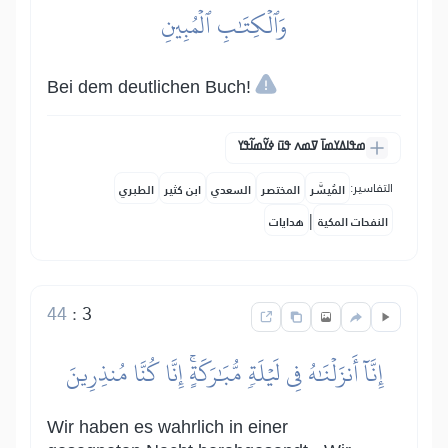
وَٱلۡكِتَٰبِ ٱلۡمُبِينِ
Bei dem deutlichen Buch!
ߘߟߊߡߌߘߊ߫ ߜߘߍ ߟߎ߫ ߦߌ߬ߘߊ߬ߟߌ
التفاسير:
المُيسَّر
المختصر
السعدي
ابن كثير
الطبري
|
النفحات المكية
هدايات
44
:
3
إِنَّآ أَنزَلۡنَٰهُ فِي لَيۡلَةٖ مُّبَٰرَكَةٍۚ إِنَّا كُنَّا مُنذِرِينَ
Wir haben es wahrlich in einer