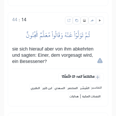
44
:
14
ثُمَّ تَوَلَّوۡاْ عَنۡهُ وَقَالُواْ مُعَلَّمٞ مَّجۡنُونٌ
sie sich hierauf aber von ihm abkehrten
und sagten: Einer, dem vorgesagt wird,
ein Besessener?
ߘߟߊߡߌߘߊ߫ ߜߘߍ ߟߎ߫ ߦߌ߬ߘߊ߬ߟߌ
التفاسير:
المُيسَّر
المختصر
السعدي
ابن كثير
الطبري
|
النفحات المكية
هدايات