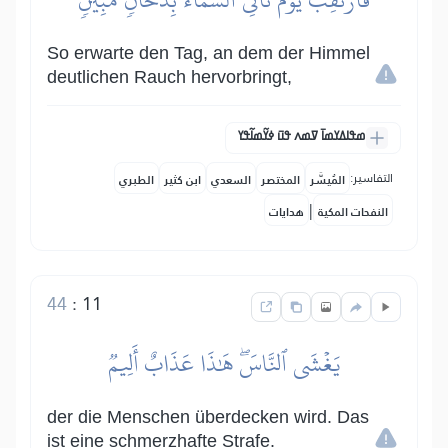
So erwarte den Tag, an dem der Himmel
deutlichen Rauch hervorbringt,
ߘߟߊߡߌߘߊ߫ ߜߘߍ ߟߎ߫ ߦߌ߬ߘߊ߬ߟߌ
التفاسير:
المُيسَّر
المختصر
السعدي
ابن كثير
الطبري
|
النفحات المكية
هدايات
44
:
11
يَغۡشَى ٱلنَّاسَۖ هَٰذَا عَذَابٌ أَلِيمٞ
der die Menschen überdecken wird. Das
ist eine schmerzhafte Strafe.