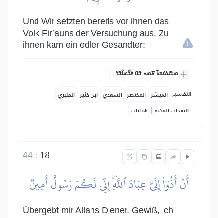
Und Wir setzten bereits vor ihnen das
Volk Fir’auns der Versuchung aus. Zu
ihnen kam ein edler Gesandter:
ߘߟߊߡߌߘߊ߫ ߜߘߍ ߟߎ߫ ߦߌ߬ߘߊ߬ߟߌ
التفاسير:
المُيسَّر
المختصر
السعدي
ابن كثير
الطبري
|
النفحات المكية
هدايات
44
:
18
أَنۡ أَدُّوٓاْ إِلَيَّ عِبَادَ ٱللَّهِۖ إِنِّي لَكُمۡ رَسُولٌ أَمِينٞ
Übergebt mir Allahs Diener. Gewiß, ich