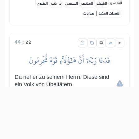
التفاسير:
المُيسَّر
المختصر
السعدي
ابن كثير
الطبري
|
النفحات المكية
هدايات
44
:
22
فَدَعَا رَبَّهُۥٓ أَنَّ هَٰٓؤُلَآءِ قَوۡمٞ مُّجۡرِمُونَ
Da rief er zu seinem Herrn: Diese sind
ein Volk von Übeltätern.
Show other translations
التفاسير:
المُيسَّر
المختصر
السعدي
ابن كثير
الطبري
|
النفحات المكية
هدايات