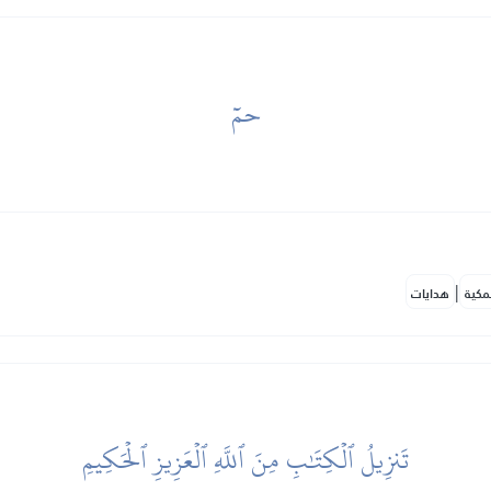
حمٓ
|
مكية
هدايات
تَنزِيلُ ٱلۡكِتَٰبِ مِنَ ٱللَّهِ ٱلۡعَزِيزِ ٱلۡحَكِيمِ