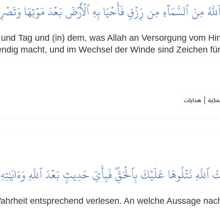
َ ٱللَّهُ مِنَ ٱلسَّمَآءِ مِن رِّزۡقٖ فَأَحۡيَا بِهِ ٱلۡأَرۡضَ بَعۡدَ مَوۡتِهَا وَتَصۡ
t und Tag und (in) dem, was Allah an Versorgung vom 
ndig macht, und im Wechsel der Winde sind Zeichen für 
|
مكية
هدايات
ُ ٱللَّهِ نَتۡلُوهَا عَلَيۡكَ بِٱلۡحَقِّۖ فَبِأَيِّ حَدِيثِۭ بَعۡدَ ٱللَّهِ وَءَايَٰتِهِ
 Wahrheit entsprechend verlesen. An welche Aussage nach