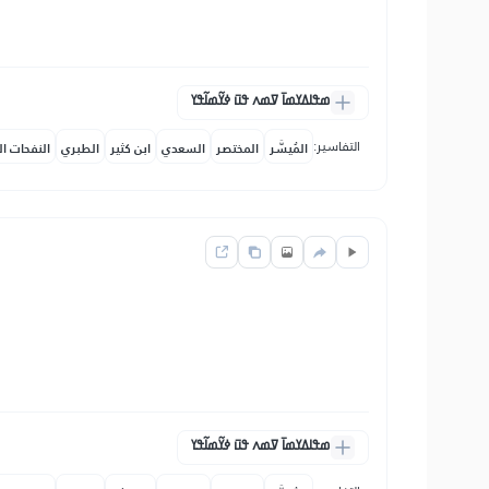
ߘߟߊߡߌߘߊ߫ ߜߘߍ ߟߎ߫ ߦߌ߬ߘߊ߬ߟߌ
التفاسير:
المُيسَّر
المختصر
السعدي
ابن كثير
الطبري
النفحات ال
ߘߟߊߡߌߘߊ߫ ߜߘߍ ߟߎ߫ ߦߌ߬ߘߊ߬ߟߌ