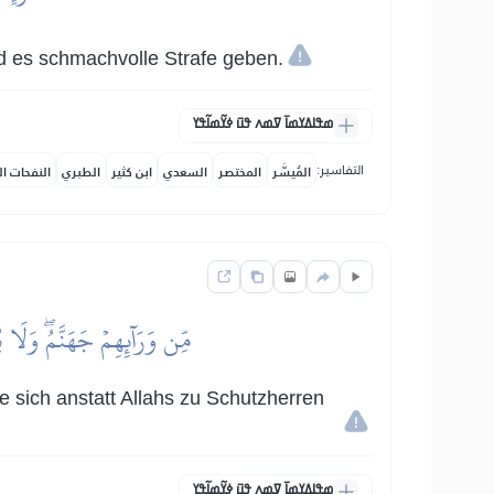
rd es schmachvolle Strafe geben.
ߘߟߊߡߌߘߊ߫ ߜߘߍ ߟߎ߫ ߦߌ߬ߘߊ߬ߟߌ
التفاسير:
المُيسَّر
المختصر
السعدي
ابن كثير
الطبري
النفحات ال
مِّن وَرَآئِهِمۡ جَهَنَّمُۖ وَلَا
ie sich anstatt Allahs zu Schutzherren
ߘߟߊߡߌߘߊ߫ ߜߘߍ ߟߎ߫ ߦߌ߬ߘߊ߬ߟߌ