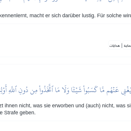
nnenlernt, macht er sich darüber lustig. Für solche wi
|
مكية
هدايات
 يُغۡنِي عَنۡهُم مَّا كَسَبُواْ شَيۡـٔٗا وَلَا مَا ٱتَّخَذُواْ مِن دُونِ ٱللَّهِ أَوۡل
tzt ihnen nicht, was sie erworben und (auch) nicht, was s
e Strafe geben.