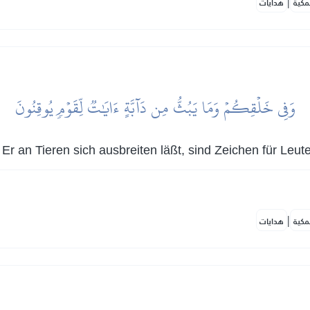
|
مكية
هدايات
وَفِي خَلۡقِكُمۡ وَمَا يَبُثُّ مِن دَآبَّةٍ ءَايَٰتٞ لِّقَوۡمٖ يُوقِنُونَ
r an Tieren sich ausbreiten läßt, sind Zeichen für Leute
|
مكية
هدايات