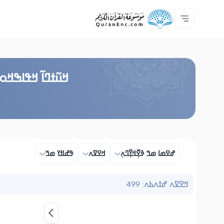
ߟߊߥߙߎߞߌߓߊ߮ ߟߎ߬ ߗߋߢߊ߬ߟߌ - API
ߘߟߊߡߌߘߊ ߟߎ߫ ߦߌ߬ߘߊ߬ߥߟߊ
ߖߊ߬ߕߋ߬ߘߐ߬ߛߌ߮ ߞߊ߲߬ߞߎߡߊ
ߊ߲ ߟߊߛߐ߬ߘߐ߲߫ ߦߊ߲߬ ߝߍ߬
ߓߏ߬ߟߏ߲߬ߘߊ
Audio
ߞߊ߲
Browse Old Version
ߞߎ߬ߙߣߊ߬ ߞߟߊߒߞߋ 
ߝߐߘߊ ߘߏ߫ ߢߐ߲߬ߞߌ߲߬ߣߍ߲
ߞߐߜߍ
ߟߝߊߙߌ ߘߏ߫
ߞߐߜߍ ߝߙߍߕߍ: 499