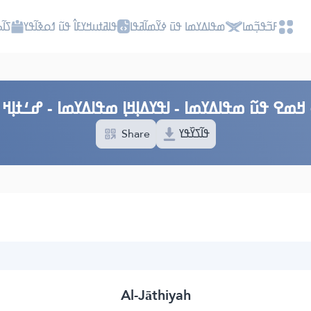
ߓߏ߬ߟߏ߲߬ߘߊ
ߘߟߊߡߌߘߊ ߟߎ߫ ߦߌ߬ߘߊ߬ߥߟߊ
ߟߊߥߙߎߞߌߓߊ߮ ߟߎ߬ ߗߋߢߊ߬ߟߌ
ߖߊ߬
ߞߘߐ ߟߎ߬ ߘߟߊߡߌߘߊ - ߊߟߌߡߊ߲ߞߊ߲ ߘߟߊߡߌߘߊ - ߝߑߙߊ߲ߞ ߓߎ
Share
ߟߊ߬ߖߌ߰ߟߌ
Al-Jāthiyah