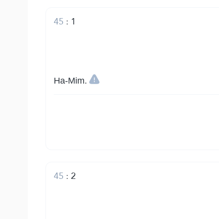
45
:
1
Ha-Mim.
45
:
2