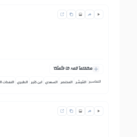
ߘߟߊߡߌߘߊ߫ ߜߘߍ ߟߎ߫ ߦߌ߬ߘߊ߬ߟߌ
التفاسير:
المُيسَّر
المختصر
السعدي
ابن كثير
الطبري
النفحات ال