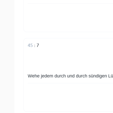
45
:
7
Wehe jedem durch und durch sündigen Lü