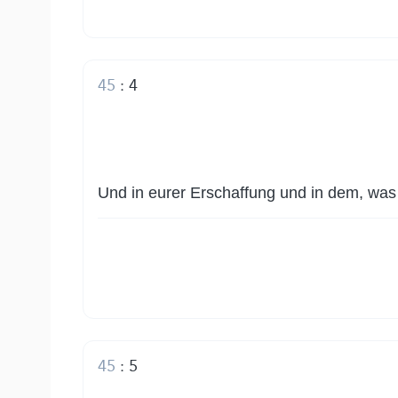
45
:
4
Und in eurer Erschaffung und in dem, was E
45
:
5