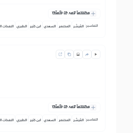
ߘߟߊߡߌߘߊ߫ ߜߘߍ ߟߎ߫ ߦߌ߬ߘߊ߬ߟߌ
التفاسير:
المُيسَّر
المختصر
السعدي
ابن كثير
الطبري
النفحات ال
ߘߟߊߡߌߘߊ߫ ߜߘߍ ߟߎ߫ ߦߌ߬ߘߊ߬ߟߌ
التفاسير:
المُيسَّر
المختصر
السعدي
ابن كثير
الطبري
النفحات ال