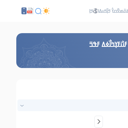
ߕߋ߬ߘߐ߬ߛߌ߮ ߞߊ߲߬ߞߎߡߊ
ߞߊ߲
߯ߓߌ߲ߤߊ߯ߦߡ ߓߟߏ߫