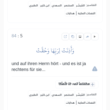
التفاسير:
المُيسَّر
المختصر
السعدي
ابن كثير
الطبري
|
النفحات المكية
هدايات
84
:
5
وَأَذِنَتۡ لِرَبِّهَا وَحُقَّتۡ
und auf ihren Herrn hört - und es ist ja
rechtens für sie...
ߘߟߊߡߌߘߊ߫ ߜߘߍ ߟߎ߫ ߦߌ߬ߘߊ߬ߟߌ
التفاسير:
المُيسَّر
المختصر
السعدي
ابن كثير
الطبري
|
النفحات المكية
هدايات