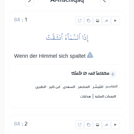
84
:
1
إِذَا ٱلسَّمَآءُ ٱنشَقَّتۡ
Wenn der Himmel sich spaltet
ߘߟߊߡߌߘߊ߫ ߜߘߍ ߟߎ߫ ߦߌ߬ߘߊ߬ߟߌ
التفاسير:
المُيسَّر
المختصر
السعدي
ابن كثير
الطبري
|
النفحات المكية
هدايات
84
:
2