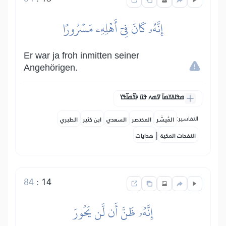
إِنَّهُۥ كَانَ فِيٓ أَهۡلِهِۦ مَسۡرُورًا
Er war ja froh inmitten seiner
Angehörigen.
ߘߟߊߡߌߘߊ߫ ߜߘߍ ߟߎ߫ ߦߌ߬ߘߊ߬ߟߌ
التفاسير:
المُيسَّر
المختصر
السعدي
ابن كثير
الطبري
|
النفحات المكية
هدايات
84
:
14
إِنَّهُۥ ظَنَّ أَن لَّن يَحُورَ