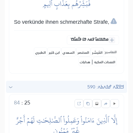
فَبَشِّرۡهُم بِعَذَابٍ أَلِيمٍ
So verkünde ihnen schmerzhafte Strafe,
ߘߟߊߡߌߘߊ߫ ߜߘߍ ߟߎ߫ ߦߌ߬ߘߊ߬ߟߌ
التفاسير:
المُيسَّر
المختصر
السعدي
ابن كثير
الطبري
|
النفحات المكية
هدايات
ߞߐߜߍ ߝߙߍߕߍ: 590
84
:
25
إِلَّا ٱلَّذِينَ ءَامَنُواْ وَعَمِلُواْ ٱلصَّٰلِحَٰتِ لَهُمۡ أَجۡرٌ
غَيۡرُ مَمۡنُونِۭ