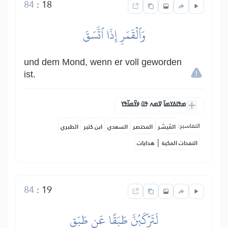
84
:
18
وَٱلۡقَمَرِ إِذَا ٱتَّسَقَ
und dem Mond, wenn er voll geworden
ist.
ߘߟߊߡߌߘߊ߫ ߜߘߍ ߟߎ߫ ߦߌ߬ߘߊ߬ߟߌ
التفاسير:
المُيسَّر
المختصر
السعدي
ابن كثير
الطبري
|
النفحات المكية
هدايات
84
:
19
لَتَرۡكَبُنَّ طَبَقًا عَن طَبَقٖ