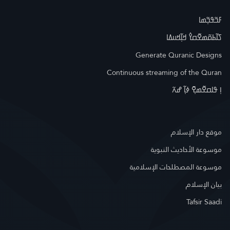
ߓߏ߬ߟߏ߲߬ߘߊ
ߖߊ߬ߕߋ߬ߘߐ߬ߛߌ߮ ߞߊ߲߬ߞߎߡߊ
Generate Quranic Designs
Continuous streaming of the Quran
ߊ߲ ߟߊߛߐ߬ߘߐ߲߫ ߦߊ߲߬ ߝߍ߬
موقع دار الإسلام
موسوعة الأحاديث النبوية
موسوعة المصطلحات الإسلامية
بيان الإسلام
Tafsir Saadi