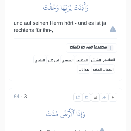
وَأَذِنَتۡ لِرَبِّهَا وَحُقَّتۡ
und auf seinen Herrn hört - und es ist ja
rechtens für ihn-,
ߘߟߊߡߌߘߊ߫ ߜߘߍ ߟߎ߫ ߦߌ߬ߘߊ߬ߟߌ
التفاسير:
المُيسَّر
المختصر
السعدي
ابن كثير
الطبري
|
النفحات المكية
هدايات
84
:
3
وَإِذَا ٱلۡأَرۡضُ مُدَّتۡ