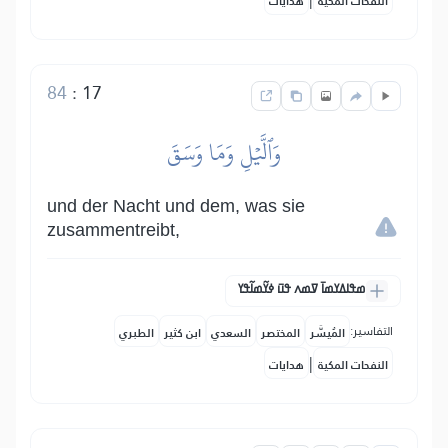
النفحات المكية
هدايات
84
:
17
وَٱلَّيۡلِ وَمَا وَسَقَ
und der Nacht und dem, was sie
zusammentreibt,
ߘߟߊߡߌߘߊ߫ ߜߘߍ ߟߎ߫ ߦߌ߬ߘߊ߬ߟߌ
التفاسير:
المُيسَّر
المختصر
السعدي
ابن كثير
الطبري
|
النفحات المكية
هدايات