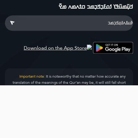
ߞߎ߲߬ߘߎ߬ߟߌ ߗߋߓߏ߲ߞߏ߲ߘߏ ߛߙߍߘߍ ߘߐ߫
Important note:
It is noteworthy that no matter how accurate any
translation of the meanings of the Qur’an may be, it will still fall short
in conveying the transcendent meanings of the miraculous Qur’anic
text, and that the meanings conveyed by this translation is only the
product reached by the extent of the team’s knowledge in
understanding this Sacred Book. Hence, this translation cannot be
error-free, as is the case with any human endeavor. Should you have
any remarks or recommendations concerning the translation, please
do not hesitate to write in the comment box next to each verse on
the website, or send us an email via:
info@quranenc.com