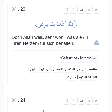
84
:
23
وَٱللَّهُ أَعۡلَمُ بِمَا يُوعُونَ
Doch Allah weiß sehr wohl, was sie (in
ihren Herzen) für sich behalten.
ߘߟߊߡߌߘߊ߫ ߜߘߍ ߟߎ߫ ߦߌ߬ߘߊ߬ߟߌ
التفاسير:
المُيسَّر
المختصر
السعدي
ابن كثير
الطبري
|
النفحات المكية
هدايات
84
:
24