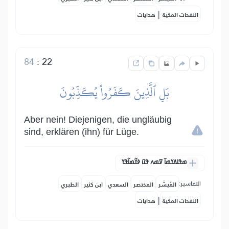
|
النفحات المكية
هدايات
84
:
22
بَلِ ٱلَّذِينَ كَفَرُواْ يُكَذِّبُونَ
Aber nein! Diejenigen, die ungläubig
sind, erklären (ihn) für Lüge.
ߘߟߊߡߌߘߊ߫ ߜߘߍ ߟߎ߫ ߦߌ߬ߘߊ߬ߟߌ
التفاسير:
المُيسَّر
المختصر
السعدي
ابن كثير
الطبري
|
النفحات المكية
هدايات