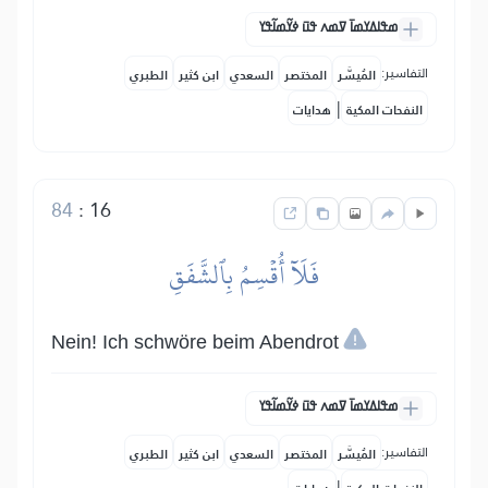
ߘߟߊߡߌߘߊ߫ ߜߘߍ ߟߎ߫ ߦߌ߬ߘߊ߬ߟߌ
التفاسير:
المُيسَّر
المختصر
السعدي
ابن كثير
الطبري
|
النفحات المكية
هدايات
84
:
16
فَلَآ أُقۡسِمُ بِٱلشَّفَقِ
Nein! Ich schwöre beim Abendrot
ߘߟߊߡߌߘߊ߫ ߜߘߍ ߟߎ߫ ߦߌ߬ߘߊ߬ߟߌ
التفاسير:
المُيسَّر
المختصر
السعدي
ابن كثير
الطبري
|