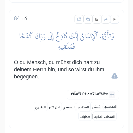
84
:
6
يَٰٓأَيُّهَا ٱلۡإِنسَٰنُ إِنَّكَ كَادِحٌ إِلَىٰ رَبِّكَ كَدۡحٗا
فَمُلَٰقِيهِ
O du Mensch, du mühst dich hart zu
deinem Herrn hin, und so wirst du Ihm
begegnen.
ߘߟߊߡߌߘߊ߫ ߜߘߍ ߟߎ߫ ߦߌ߬ߘߊ߬ߟߌ
التفاسير:
المُيسَّر
المختصر
السعدي
ابن كثير
الطبري
|
النفحات المكية
هدايات