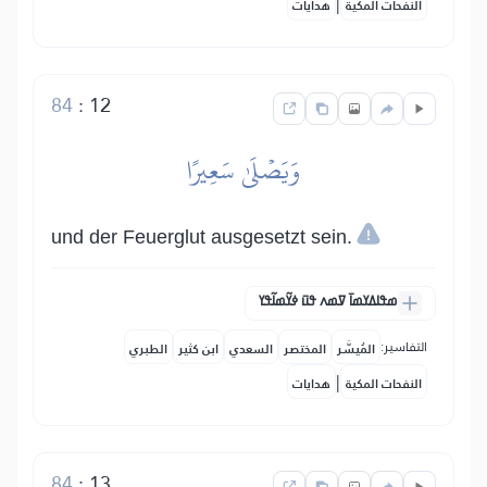
|
النفحات المكية
هدايات
84
:
12
وَيَصۡلَىٰ سَعِيرًا
und der Feuerglut ausgesetzt sein.
ߘߟߊߡߌߘߊ߫ ߜߘߍ ߟߎ߫ ߦߌ߬ߘߊ߬ߟߌ
التفاسير:
المُيسَّر
المختصر
السعدي
ابن كثير
الطبري
|
النفحات المكية
هدايات
84
:
13