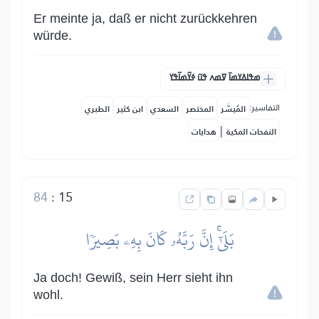
Er meinte ja, daß er nicht zurückkehren
würde.
ߘߟߊߡߌߘߊ߫ ߜߘߍ ߟߎ߫ ߦߌ߬ߘߊ߬ߟߌ
التفاسير:
المُيسَّر
المختصر
السعدي
ابن كثير
الطبري
|
النفحات المكية
هدايات
84
:
15
بَلَىٰٓۚ إِنَّ رَبَّهُۥ كَانَ بِهِۦ بَصِيرٗا
Ja doch! Gewiß, sein Herr sieht ihn
wohl.