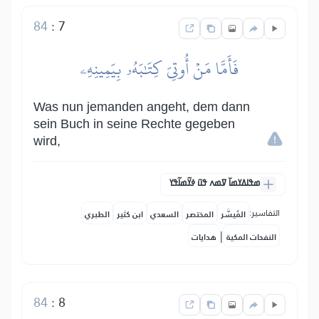
84
:
7
فَأَمَّا مَنۡ أُوتِيَ كِتَٰبَهُۥ بِيَمِينِهِۦ
Was nun jemanden angeht, dem dann
sein Buch in seine Rechte gegeben
wird,
ߘߟߊߡߌߘߊ߫ ߜߘߍ ߟߎ߫ ߦߌ߬ߘߊ߬ߟߌ
التفاسير:
المُيسَّر
المختصر
السعدي
ابن كثير
الطبري
|
النفحات المكية
هدايات
84
:
8