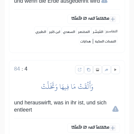
und wenn die Erde ausgedehnt wird
ߘߟߊߡߌߘߊ߫ ߜߘߍ ߟߎ߫ ߦߌ߬ߘߊ߬ߟߌ
التفاسير:
المُيسَّر
المختصر
السعدي
ابن كثير
الطبري
|
النفحات المكية
هدايات
84
:
4
وَأَلۡقَتۡ مَا فِيهَا وَتَخَلَّتۡ
und herauswirft, was in ihr ist, und sich
entleert
ߘߟߊߡߌߘߊ߫ ߜߘߍ ߟߎ߫ ߦߌ߬ߘߊ߬ߟߌ