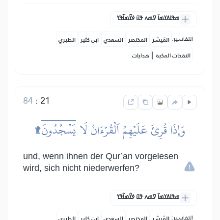
ߘߟߊߡߌߘߊ߫ ߜߘߍ ߟߎ߫ ߦߌ߬ߘߊ߬ߟߌ
التفاسير:
المُيسَّر
المختصر
السعدي
ابن كثير
الطبري
|
النفحات المكية
هدايات
84
:
21
وَإِذَا قُرِئَ عَلَيۡهِمُ ٱلۡقُرۡءَانُ لَا يَسۡجُدُونَۤ۩
und, wenn ihnen der Qur’an vorgelesen
wird, sich nicht niederwerfen?
ߘߟߊߡߌߘߊ߫ ߜߘߍ ߟߎ߫ ߦߌ߬ߘߊ߬ߟߌ
التفاسير:
المُيسَّر
المختصر
السعدي
ابن كثير
الطبري