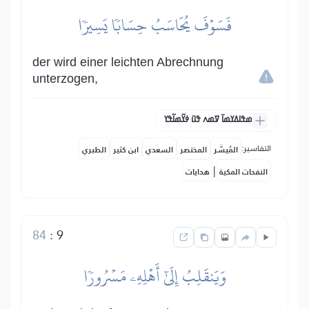
فَسَوۡفَ يُحَاسَبُ حِسَابٗا يَسِيرٗا
der wird einer leichten Abrechnung
unterzogen,
ߘߟߊߡߌߘߊ߫ ߜߘߍ ߟߎ߫ ߦߌ߬ߘߊ߬ߟߌ
التفاسير:
المُيسَّر
المختصر
السعدي
ابن كثير
الطبري
|
النفحات المكية
هدايات
84
:
9
وَيَنقَلِبُ إِلَىٰٓ أَهۡلِهِۦ مَسۡرُورٗا