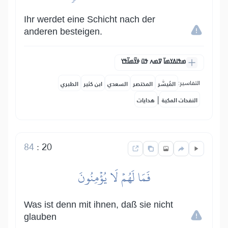
Ihr werdet eine Schicht nach der
anderen besteigen.
ߘߟߊߡߌߘߊ߫ ߜߘߍ ߟߎ߫ ߦߌ߬ߘߊ߬ߟߌ
التفاسير:
المُيسَّر
المختصر
السعدي
ابن كثير
الطبري
|
النفحات المكية
هدايات
84
:
20
فَمَا لَهُمۡ لَا يُؤۡمِنُونَ
Was ist denn mit ihnen, daß sie nicht
glauben