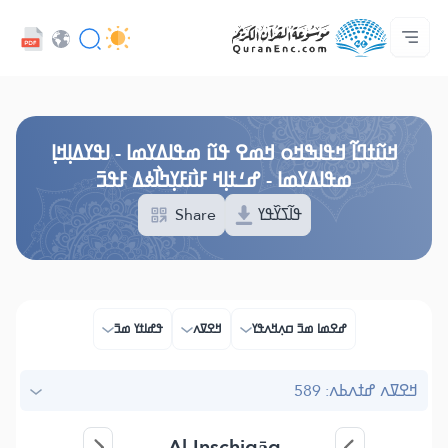
ߞߊ߲
Audio
ߓߏ߬ߟߏ߲߬ߘߊ
ߊ߲ ߟߊߛߐ߬ߘߐ߲߫ ߦߊ߲߬ ߝߍ߬
ߖߊ߬ߕߋ߬ߘߐ߬ߛߌ߮ ߞߊ߲߬ߞߎߡߊ
ߘߟߊߡߌߘߊ ߟߎ߫ ߦߌ߬ߘߊ߬ߥߟߊ
ߟߊߥߙߎߞߌߓߊ߮ ߟߎ߬ ߗߋߢߊ߬ߟߌ - API
Browse Old Version
ߞߎ߬ߙߣߊ߬ ߞߟߊߒߞߋ ߞߘߐ ߟߎ߬ ߘߟߊߡߌߘߊ - ߊߟߌߡߊ߲ߞߊ߲
ߘߟߊߡߌߘߊ - ߝߑߙߊ߲ߞ ߓߎ߯ߓߌ߲ߤߊ߯ߦߡ ߓߟߏ߫
ߟߊ߬ߖߌ߰ߟߌ
Share
ߝߐߘߊ ߘߏ߫ ߛߍ߲ߞߍߟߌ
ߞߐߜߍ
ߟߝߊߙߌ ߘߏ߫
ߞߐߜߍ ߝߙߍߕߍ: 589
Al-Inschiqāq