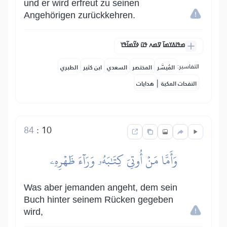
und er wird erfreut zu seinen
Angehörigen zurückkehren.
ߘߟߊߡߌߘߊ߫ ߜߘߍ ߟߎ߫ ߦߌ߬ߘߊ߬ߟߌ
التفاسير:
المُيسَّر
المختصر
السعدي
ابن كثير
الطبري
|
النفحات المكية
هدايات
84
:
10
وَأَمَّا مَنۡ أُوتِيَ كِتَٰبَهُۥ وَرَآءَ ظَهۡرِهِۦ
Was aber jemanden angeht, dem sein
Buch hinter seinem Rücken gegeben
wird,