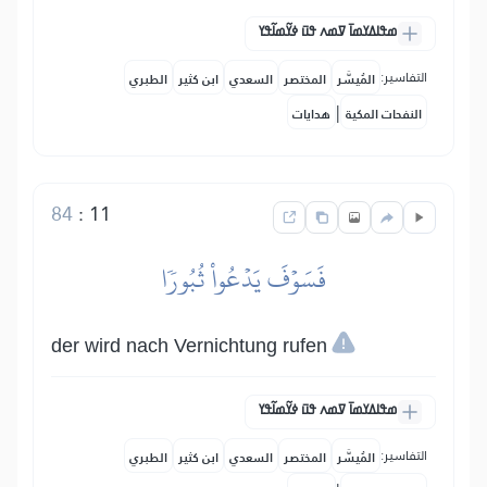
ߘߟߊߡߌߘߊ߫ ߜߘߍ ߟߎ߫ ߦߌ߬ߘߊ߬ߟߌ
التفاسير:
المُيسَّر
المختصر
السعدي
ابن كثير
الطبري
|
النفحات المكية
هدايات
84
:
11
فَسَوۡفَ يَدۡعُواْ ثُبُورٗا
der wird nach Vernichtung rufen
ߘߟߊߡߌߘߊ߫ ߜߘߍ ߟߎ߫ ߦߌ߬ߘߊ߬ߟߌ
التفاسير:
المُيسَّر
المختصر
السعدي
ابن كثير
الطبري