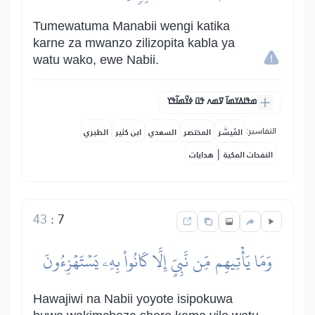
Tumewatuma Manabii wengi katika
karne za mwanzo zilizopita kabla ya
watu wako, ewe Nabii.
ߘߟߊߡߌߘߊ߫ ߜߘߍ ߟߎ߫ ߦߌ߬ߘߊ߬ߟߌ
التفاسير:
المُيسَّر
المختصر
السعدي
ابن كثير
الطبري
|
النفحات المكية
هدايات
43
:
7
وَمَا يَأۡتِيهِم مِّن نَّبِيٍّ إِلَّا كَانُواْ بِهِۦ يَسۡتَهۡزِءُونَ
Hawajiwi na Nabii yoyote isipokuwa