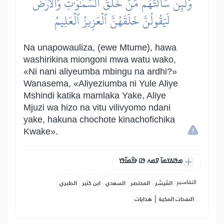
وَلَئِن سَأَلۡتَهُم مَّنۡ خَلَقَ ٱلسَّمَٰوَٰتِ وَٱلۡأَرۡضَ
لَيَقُولُنَّ خَلَقَهُنَّ ٱلۡعَزِيزُ ٱلۡعَلِيمُ
Na unapowauliza, (ewe Mtume), hawa
washirikina miongoni mwa watu wako,
«Ni nani aliyeumba mbingu na ardhi?»
Wanasema, «Aliyeziumba ni Yule Aliye
Mshindi katika mamlaka Yake, Aliye
Mjuzi wa hizo na vitu vilivyomo ndani
yake, hakuna chochote kinachofichika
Kwake».
ߘߟߊߡߌߘߊ߫ ߜߘߍ ߟߎ߫ ߦߌ߬ߘߊ߬ߟߌ
التفاسير:
المُيسَّر
المختصر
السعدي
ابن كثير
الطبري
|
النفحات المكية
هدايات