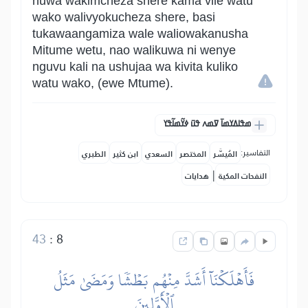
huwa wakimcheza shere kama vile watu
wako walivyokucheza shere, basi
tukawaangamiza wale waliowakanusha
Mitume wetu, nao walikuwa ni wenye
nguvu kali na ushujaa wa kivita kuliko
watu wako, (ewe Mtume).
ߘߟߊߡߌߘߊ߫ ߜߘߍ ߟߎ߫ ߦߌ߬ߘߊ߬ߟߌ
التفاسير:
المُيسَّر
المختصر
السعدي
ابن كثير
الطبري
|
النفحات المكية
هدايات
43
:
8
فَأَهۡلَكۡنَآ أَشَدَّ مِنۡهُم بَطۡشٗا وَمَضَىٰ مَثَلُ
ٱلۡأَوَّلِينَ