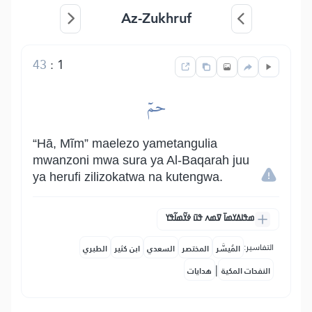
Az-Zukhruf
43
:
1
حمٓ
“Hā, Mĩm” maelezo yametangulia
mwanzoni mwa sura ya Al-Baqarah juu
ya herufi zilizokatwa na kutengwa.
ߘߟߊߡߌߘߊ߫ ߜߘߍ ߟߎ߫ ߦߌ߬ߘߊ߬ߟߌ
التفاسير:
المُيسَّر
المختصر
السعدي
ابن كثير
الطبري
|
النفحات المكية
هدايات