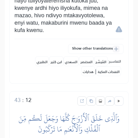
hayo tuliyoyateremsha kutoka juu,
kwenye ardhi hiyo iliyokufa, mimea na
mazao, hivo ndivyo mtakavyotolewa,
enyi watu, makaburini mwenu baada ya
kufa kwenu.
Show other translations
التفاسير:
المُيسَّر
المختصر
السعدي
ابن كثير
الطبري
|
النفحات المكية
هدايات
43
:
12
وَٱلَّذِي خَلَقَ ٱلۡأَزۡوَٰجَ كُلَّهَا وَجَعَلَ لَكُم مِّنَ
ٱلۡفُلۡكِ وَٱلۡأَنۡعَٰمِ مَا تَرۡكَبُونَ