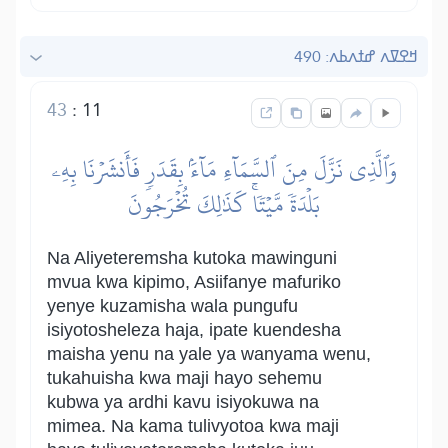
ߞߐߜߍ ߝߙߍߕߍ: 490
43
:
11
وَٱلَّذِي نَزَّلَ مِنَ ٱلسَّمَآءِ مَآءَۢ بِقَدَرٖ فَأَنشَرۡنَا بِهِۦ
بَلۡدَةٗ مَّيۡتٗاۚ كَذَٰلِكَ تُخۡرَجُونَ
Na Aliyeteremsha kutoka mawinguni
mvua kwa kipimo, Asiifanye mafuriko
yenye kuzamisha wala pungufu
isiyotosheleza haja, ipate kuendesha
maisha yenu na yale ya wanyama wenu,
tukahuisha kwa maji hayo sehemu
kubwa ya ardhi kavu isiyokuwa na
mimea. Na kama tulivyotoa kwa maji