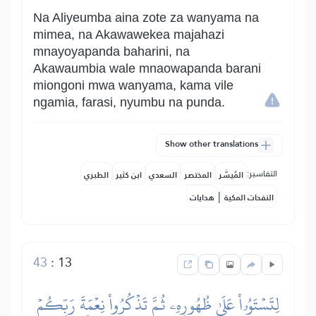
Na Aliyeumba aina zote za wanyama na
mimea, na Akawawekea majahazi
mnayoyapanda baharini, na
Akawaumbia wale mnaowapanda barani
miongoni mwa wanyama, kama vile
ngamia, farasi, nyumbu na punda.
Show other translations
التفاسير:
المُيسَّر
المختصر
السعدي
ابن كثير
الطبري
|
النفحات المكية
هدايات
43
:
13
لِتَسۡتَوُۥاْ عَلَىٰ ظُهُورِهِۦ ثُمَّ تَذۡكُرُواْ نِعۡمَةَ رَبِّكُمۡ