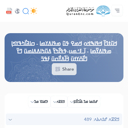
ߟߊߥߙߎߞߌߓߊ߮ ߟߎ߬ ߗߋߢߊ߬ߟߌ - API
ߘߟߊߡߌߘߊ ߟߎ߫ ߦߌ߬ߘߊ߬ߥߟߊ
ߖߊ߬ߕߋ߬ߘߐ߬ߛߌ߮ ߞߊ߲߬ߞߎߡߊ
ߊ߲ ߟߊߛߐ߬ߘߐ߲߫ ߦߊ߲߬ ߝߍ߬
ߓߏ߬ߟߏ߲߬ߘߊ
Audio
ߞߊ߲
Browse Old Version
ߞߎ߬ߙߣߊ߬ ߞߟߊߒߞߋ ߞߘߐ ߟߎ߬ ߘߟߊߡߌߘߊ - ߛߊߥߊ߯ߤߟߌߞߊ߲
ߘߟߊߡߌ߬ߘߊ - ߊ߳ߺߓߑߘߎ-ߟߟߊ߯ߤߌ߫ ߡߎ߬ߤߊߡߡߊߘߎ߫ ߣߌ߫
ߣߊ߯ߛ߫ߌߙߎ߫ ߞ߭ߊ߬ߡߌ߯ߛߎ߫ ߓߟߏ߫
Share
ߝߐߘߊ ߘߏ߫ ߡߊ߬ߖߐ߯ߙߊ߲
ߞߐߜߍ
ߟߝߊߙߌ ߘߏ߫
ߞߐߜߍ ߝߙߍߕߍ: 489