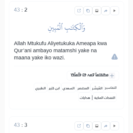
43
:
2
وَٱلۡكِتَٰبِ ٱلۡمُبِينِ
Allah Mtukufu Aliyetukuka Ameapa kwa
Qur’ani ambayo matamshi yake na
maana yake iko wazi.
ߘߟߊߡߌߘߊ߫ ߜߘߍ ߟߎ߫ ߦߌ߬ߘߊ߬ߟߌ
التفاسير:
المُيسَّر
المختصر
السعدي
ابن كثير
الطبري
|
النفحات المكية
هدايات
43
:
3