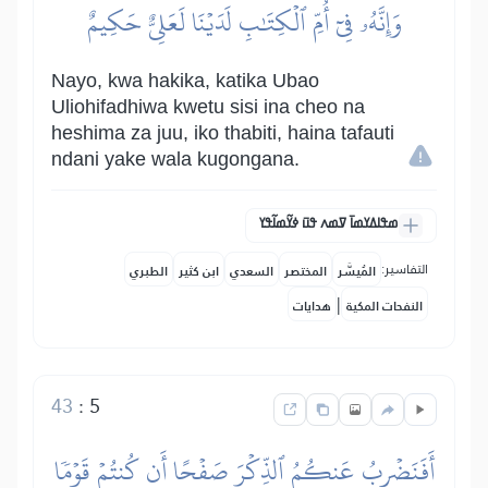
وَإِنَّهُۥ فِيٓ أُمِّ ٱلۡكِتَٰبِ لَدَيۡنَا لَعَلِيٌّ حَكِيمٌ
Nayo, kwa hakika, katika Ubao
Uliohifadhiwa kwetu sisi ina cheo na
heshima za juu, iko thabiti, haina tafauti
ndani yake wala kugongana.
ߘߟߊߡߌߘߊ߫ ߜߘߍ ߟߎ߫ ߦߌ߬ߘߊ߬ߟߌ
التفاسير:
المُيسَّر
المختصر
السعدي
ابن كثير
الطبري
|
النفحات المكية
هدايات
43
:
5
أَفَنَضۡرِبُ عَنكُمُ ٱلذِّكۡرَ صَفۡحًا أَن كُنتُمۡ قَوۡمٗا