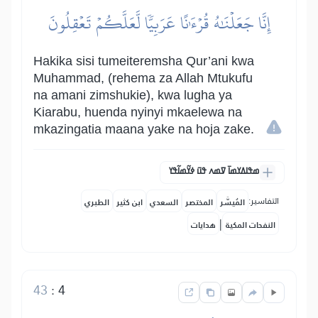
إِنَّا جَعَلۡنَٰهُ قُرۡءَٰنًا عَرَبِيّٗا لَّعَلَّكُمۡ تَعۡقِلُونَ
Hakika sisi tumeiteremsha Qur’ani kwa
Muhammad, (rehema za Allah Mtukufu
na amani zimshukie), kwa lugha ya
Kiarabu, huenda nyinyi mkaelewa na
mkazingatia maana yake na hoja zake.
ߘߟߊߡߌߘߊ߫ ߜߘߍ ߟߎ߫ ߦߌ߬ߘߊ߬ߟߌ
التفاسير:
المُيسَّر
المختصر
السعدي
ابن كثير
الطبري
|
النفحات المكية
هدايات
43
:
4