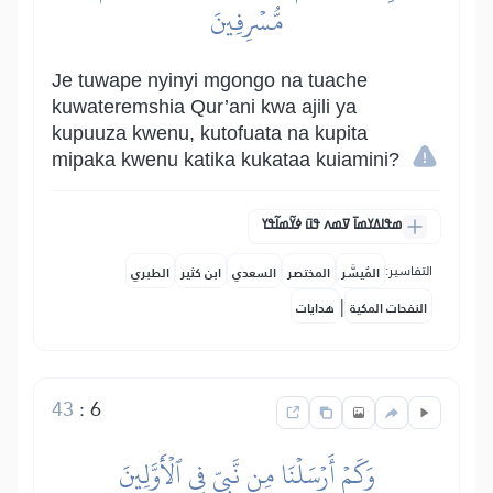
مُّسۡرِفِينَ
Je tuwape nyinyi mgongo na tuache
kuwateremshia Qur’ani kwa ajili ya
kupuuza kwenu, kutofuata na kupita
mipaka kwenu katika kukataa kuiamini?
ߘߟߊߡߌߘߊ߫ ߜߘߍ ߟߎ߫ ߦߌ߬ߘߊ߬ߟߌ
التفاسير:
المُيسَّر
المختصر
السعدي
ابن كثير
الطبري
|
النفحات المكية
هدايات
43
:
6
وَكَمۡ أَرۡسَلۡنَا مِن نَّبِيّٖ فِي ٱلۡأَوَّلِينَ