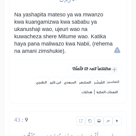
Na yashapita mateso ya wa mwanzo
kwa kuangamizwa kwa sababu ya
ukanushaji wao, ujeuri wao na
kuwacheza shere Mitume wao. Katika
haya pana maliwazo kwa Nabii, (rehema
na amani zimshukie).
ߘߟߊߡߌߘߊ߫ ߜߘߍ ߟߎ߫ ߦߌ߬ߘߊ߬ߟߌ
التفاسير:
المُيسَّر
المختصر
السعدي
ابن كثير
الطبري
|
النفحات المكية
هدايات
43
:
9