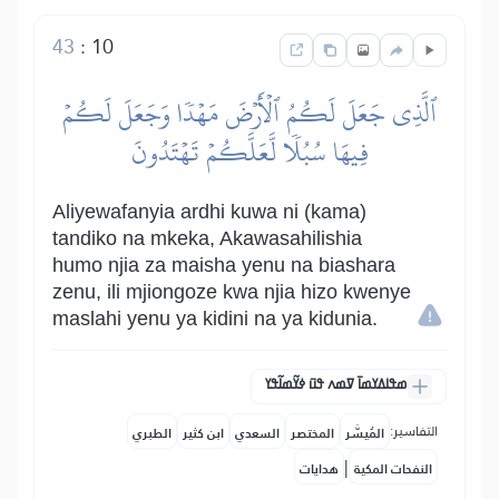
43
:
10
ٱلَّذِي جَعَلَ لَكُمُ ٱلۡأَرۡضَ مَهۡدٗا وَجَعَلَ لَكُمۡ
فِيهَا سُبُلٗا لَّعَلَّكُمۡ تَهۡتَدُونَ
Aliyewafanyia ardhi kuwa ni (kama)
tandiko na mkeka, Akawasahilishia
humo njia za maisha yenu na biashara
zenu, ili mjiongoze kwa njia hizo kwenye
maslahi yenu ya kidini na ya kidunia.
ߘߟߊߡߌߘߊ߫ ߜߘߍ ߟߎ߫ ߦߌ߬ߘߊ߬ߟߌ
التفاسير:
المُيسَّر
المختصر
السعدي
ابن كثير
الطبري
|
النفحات المكية
هدايات