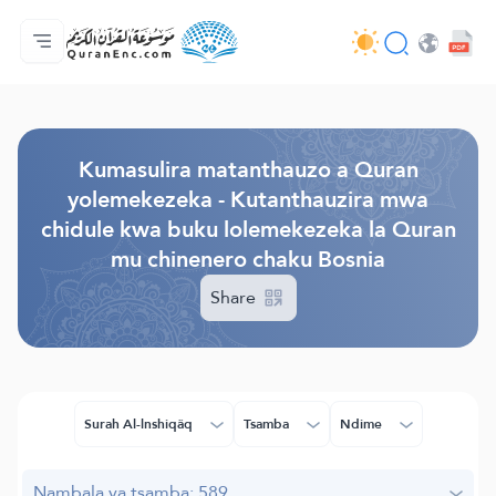
Lalikulu
Mndandanda wa mabuku otanthauzira mau
Audio
Ntchito za otukula lutso la intaneti - API
Zokhuza ntchito
Lumikizanani nafe
Chiyankhulo
Browse Old Version
Kumasulira matanthauzo a Quran
yolemekezeka - Kutanthauzira mwa
chidule kwa buku lolemekezeka la Quran
mu chinenero chaku Bosnia
Share
Surah Al-lnshiqâq
Tsamba
Ndime
Nambala ya tsamba: 589