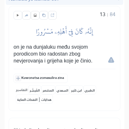
13
:
84
إِنَّهُۥ كَانَ فِيٓ أَهۡلِهِۦ مَسۡرُورًا
on je na dunjaluku među svojom
porodicom bio radostan zbog
nevjerovanja i grijeha koje je činio.
Kuwonetsa zomasulira zina
التفاسير:
الطبري
ابن كثير
السعدي
المختصر
المُيسَّر
|
هدايات
النفحات المكية