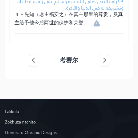
• كرامة النبي صلى الله عليه وسلم على ربه وحفظه له
وتشريفه له في الدنيا والآخرة.
４－先知（愿主福安之）在真主那里的尊贵，及真
主给予他今后两世的保护和荣誉。
考赛尔
Lalikulu
Zokhuza ntchito
Generate Quranic Designs