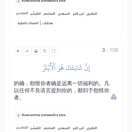
Kuwonetsa zomasulira zina
التفاسير:
الطبري
ابن كثير
السعدي
المختصر
المُيسَّر
|
هدايات
النفحات المكية
3
:
108
إِنَّ شَانِئَكَ هُوَ ٱلۡأَبۡتَرُ
的确，怨恨你者确是远离一切福利的。凡
以任何不良语言提到你的，都归于怨恨你
者。
Kuwonetsa zomasulira zina
التفاسير:
الطبري
ابن كثير
السعدي
المختصر
المُيسَّر