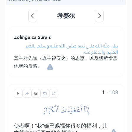
考赛尔
Zolinga za Surah:
بيان منّة الله على نبيه صلى الله عليه وسلم بالخير
الكثير؛ والدفاع عنه.
真主对先知（愿主福安之）的恩惠，以及切断憎恶
他者的后路。
1
:
108
إِنَّآ أَعۡطَيۡنَٰكَ ٱلۡكَوۡثَرَ
使者啊！“我”确已赐福你很多的福利，其