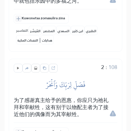
中就包括乐园中的多福之河。
Kuwonetsa zomasulira zina
التفاسير:
الطبري
ابن كثير
السعدي
المختصر
المُيسَّر
|
هدايات
النفحات المكية
2
:
108
فَصَلِّ لِرَبِّكَ وَٱنۡحَرۡ
为了感谢真主给予的恩惠，你应只为祂礼
拜和宰献牲，这有别于以物配主者为了接
近他们的偶像而为其宰献牲。