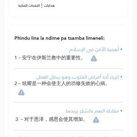
|
هدايات
النفحات المكية
Phindu lina la ndime pa tsamba limeneli:
• أهمية الأمن في الإسلام.
1－安宁在伊斯兰教中的重要性。
• الرياء أحد أمراض القلوب، وهو يبطل العمل.
2－炫耀是一种会使主人的功修失效的心病。
• مقابلة النعم بالشكر يزيدها.
３－对于恩泽，感恩会使其增加。