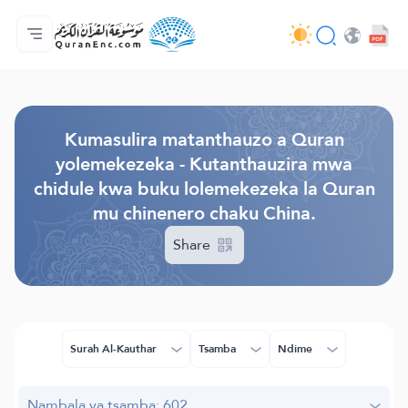
Lalikulu
Mndandanda wa mabuku otanthauzira mau
Audio
Ntchito za otukula lutso la intaneti - API
Zokhuza ntchito
Lumikizanani nafe
Chiyankhulo
Browse Old Version
Kumasulira matanthauzo a Quran
yolemekezeka - Kutanthauzira mwa
chidule kwa buku lolemekezeka la Quran
mu chinenero chaku China.
Share
Surah Al-Kauthar
Tsamba
Ndime
Nambala ya tsamba: 602