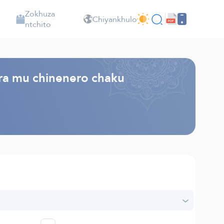
Zokhuza
Chiyankhulo
ntchito
ra mu chinenero chaku