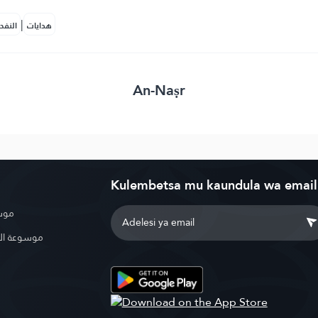
|
هدايات
النفح
An-Naṣr
Kulembetsa mu kaundula wa email
موسو
موسوعة ال