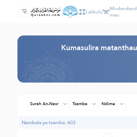
Mndandanda
Lalikulu
Lalikulu
Mndandanda wa mabuku otanthauzira m
Audio
Ntchito za otukula lutso la intaneti - API
Zokhuza ntchito
Lumikizanani nafe
Chiyankhulo
mau
Browse Old Version
Kumasulira matanthau
Surah An-Nasr
Tsamba
Ndime
Nambala ya tsamba: 603