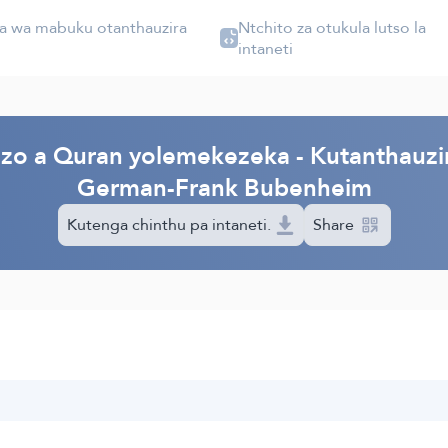
 wa mabuku otanthauzira
Ntchito za otukula lutso la
au
intaneti
zo a Quran yolemekezeka - Kutanthauzi
German-Frank Bubenheim
Kutenga chinthu pa intaneti.
Share