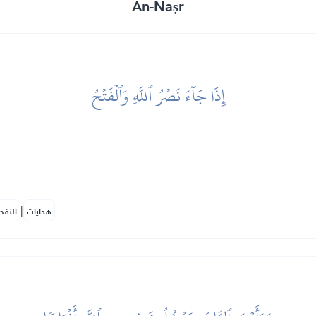
An-Naṣr
إِذَا جَآءَ نَصۡرُ ٱللَّهِ وَٱلۡفَتۡحُ
|
هدايات
النفح