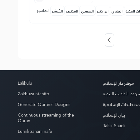
التفاسير:
ات المكية
الطبري
ابن كثير
السعدي
المختصر
المُيسَّر
Lalikulu
موقع دار الإسلام
Zokhuza ntchito
عة الأحاديث النبوية
Generate Quranic Designs
مصطلحات الإسلامية
Continuous streaming of the
بيان الإسلام
Quran
Tafsir Saadi
Lumikizanani nafe