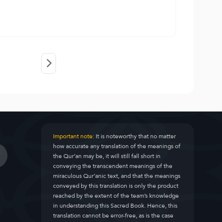
Important note:
It is noteworthy that no matter
how accurate any translation of the meanings of
the Qur’an may be, it will still fall short in
conveying the transcendent meanings of the
miraculous Qur’anic text, and that the meanings
conveyed by this translation is only the product
reached by the extent of the team’s knowledge
in understanding this Sacred Book. Hence, this
translation cannot be error-free, as is the case