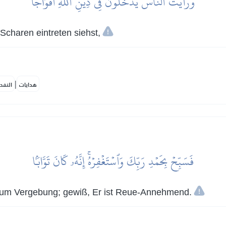
وَرَأَيۡتَ ٱلنَّاسَ يَدۡخُلُونَ فِي دِينِ ٱللَّهِ أَفۡوَاجٗا
Scharen eintreten siehst,
|
هدايات
النفح
فَسَبِّحۡ بِحَمۡدِ رَبِّكَ وَٱسۡتَغۡفِرۡهُۚ إِنَّهُۥ كَانَ تَوَّابَۢا
n um Vergebung; gewiß, Er ist Reue-Annehmend.