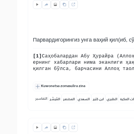
Парвардигорингиз унга ваҳий қил(иб, с
[1]
Саҳобалардан Абу Ҳурайра (Алло
ернинг хабарлари нима эканлиги ҳа
қилган бўлса, барчасини Аллоҳ тао
Kuwonetsa zomasulira zina
التفاسير:
ات المكية
الطبري
ابن كثير
السعدي
المختصر
المُيسَّر