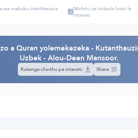
 wa mabuku otanthauzira
Ntchito za otukula lutso la
au
intaneti
zo a Quran yolemekezeka - Kutanthauzi
Uzbek - Alou-Deen Mansoor.
Kutenga chinthu pa intaneti.
Share