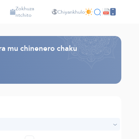
Zokhuza
Chiyankhulo
ntchito
ra mu chinenero chaku