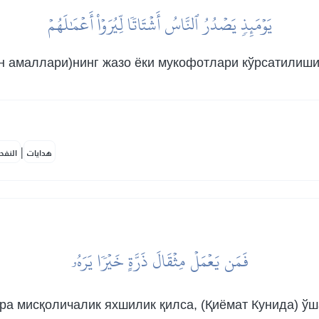
يَوۡمَئِذٖ يَصۡدُرُ ٱلنَّاسُ أَشۡتَاتٗا لِّيُرَوۡاْ أَعۡمَٰلَهُمۡ
н амаллари)нинг жазо ёки мукофотлари кўрсатилиши 
|
هدايات
النفح
فَمَن يَعۡمَلۡ مِثۡقَالَ ذَرَّةٍ خَيۡرٗا يَرَهُۥ
рра мисқоличалик яхшилик қилса, (Қиёмат Кунида) ўш