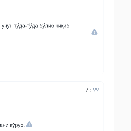
учун тўда-тўда бўлиб чиқиб
7
:
99
ани кўрур.