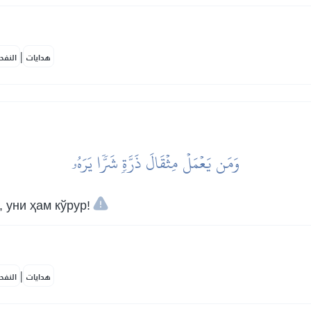
|
هدايات
النفح
وَمَن يَعۡمَلۡ مِثۡقَالَ ذَرَّةٖ شَرّٗا يَرَهُۥ
 уни ҳам кўрур!
|
هدايات
النفح