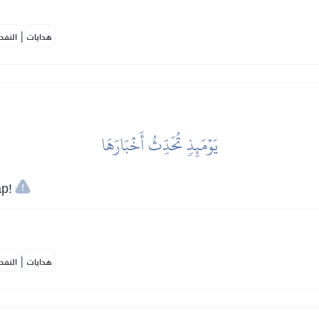
|
هدايات
النفح
يَوۡمَئِذٖ تُحَدِّثُ أَخۡبَارَهَا
р!
|
هدايات
النفح