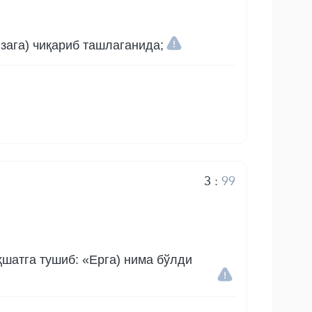
зага) чиқариб ташлаганида;
3
:
99
ҳшатга тушиб: «Ерга) нима бўлди