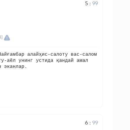
5
:
99
1]
Пайғамбар алайҳис-салоту вас-салом
гу-аёл унинг устида қандай амал
н эканлар.
6
:
99