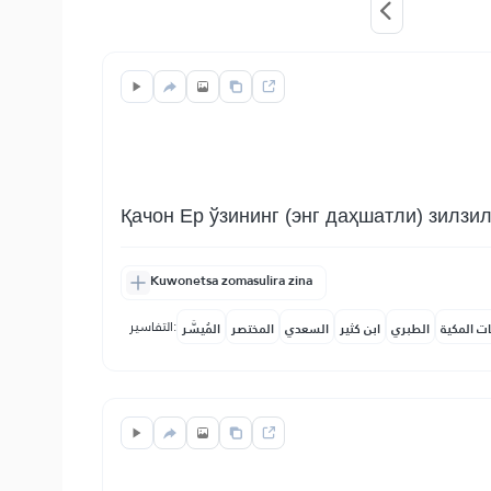
Қачон Ер ўзининг (энг даҳшатли) зилзи
Kuwonetsa zomasulira zina
التفاسير:
ات المكية
الطبري
ابن كثير
السعدي
المختصر
المُيسَّر