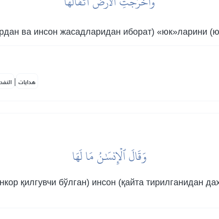
وَأَخۡرَجَتِ ٱلۡأَرۡضُ أَثۡقَالَهَا
рдан ва инсон жасадларидан иборат) «юк»ларини (ю
|
هدايات
النفح
وَقَالَ ٱلۡإِنسَٰنُ مَا لَهَا
нкор қилгувчи бўлган) инсон (қайта тирилганидан да