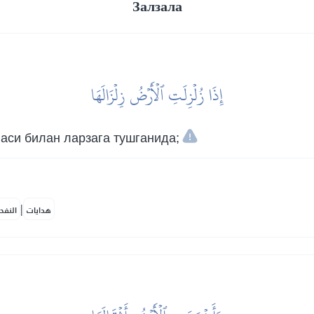
Залзала
إِذَا زُلۡزِلَتِ ٱلۡأَرۡضُ زِلۡزَالَهَا
ласи билан ларзага тушганида;
|
هدايات
النفح