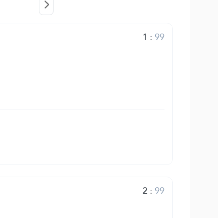
1
:
99
2
:
99