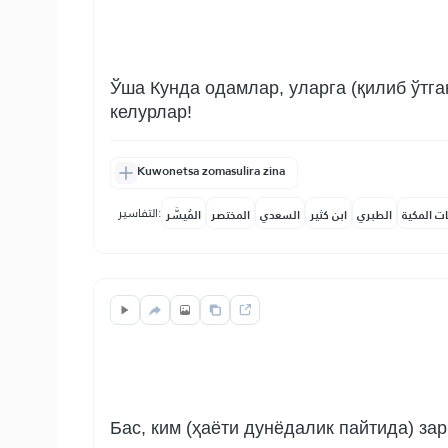
Ўша Кунда одамлар, уларга (қилиб ўтга
келурлар!
Kuwonetsa zomasulira zina
التفاسير:
ات المكية
الطبري
ابن كثير
السعدي
المختصر
المُيسَّر
Бас, ким (ҳаёти дунёдалик пайтида) за