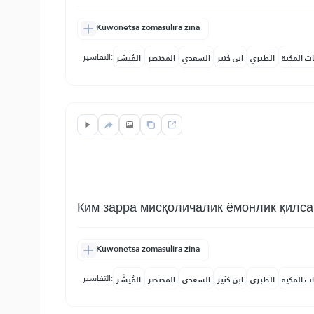
Kuwonetsa zomasulira zina
التفاسير:
ات المكية
الطبري
ابن كثير
السعدي
المختصر
المُيسَّر
Ким зарра мисқоличалик ёмонлик қилса,
Kuwonetsa zomasulira zina
التفاسير:
ات المكية
الطبري
ابن كثير
السعدي
المختصر
المُيسَّر