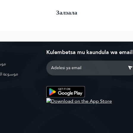
Залзала
Kulembetsa mu kaundula wa email
موسو
موسوعة ال