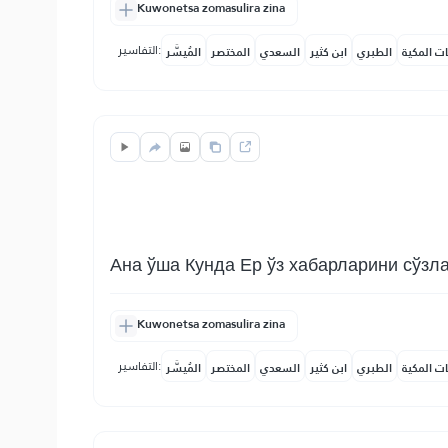
Kuwonetsa zomasulira zina
التفاسير:
ات المكية
الطبري
ابن كثير
السعدي
المختصر
المُيسَّر
Ана ўша Кунда Ер ўз хабарларини сўзла
Kuwonetsa zomasulira zina
التفاسير:
ات المكية
الطبري
ابن كثير
السعدي
المختصر
المُيسَّر