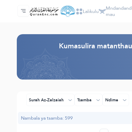
Mndandanda
Lalikulu
Lalikulu
Mndandanda wa mabuku otanthauzira m
Audio
Ntchito za otukula lutso la intaneti - API
Zokhuza ntchito
Lumikizanani nafe
Chiyankhulo
mau
Browse Old Version
Kumasulira matanthau
Surah Az-Zalzaiah
Tsamba
Ndime
Nambala ya tsamba: 599