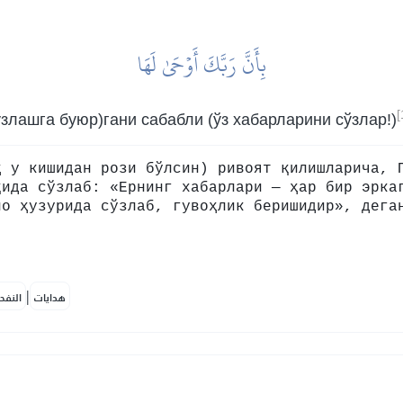
بِأَنَّ رَبَّكَ أَوۡحَىٰ لَهَا
[
ўзлашга буюр)гани сабабли (ўз хабарларини сўзлар!)
ҳ у кишидан рози бўлсин) ривоят қилишларича, 
қида сўзлаб: «Ернинг хабарлари — ҳар бир эрка
ло ҳузурида сўзлаб, гувоҳлик беришидир», дега
|
هدايات
النفح