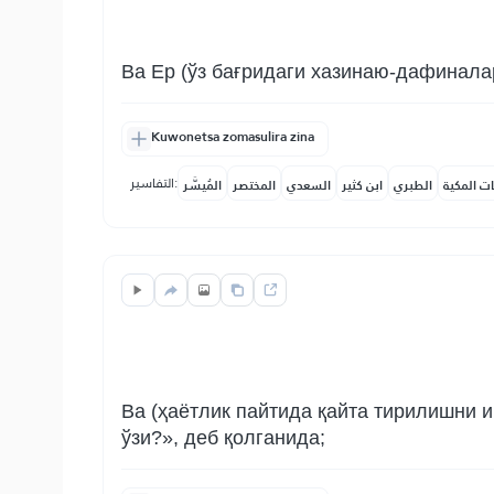
Ва Ер (ўз бағридаги хазинаю-дафинала
Kuwonetsa zomasulira zina
التفاسير:
ات المكية
الطبري
ابن كثير
السعدي
المختصر
المُيسَّر
Ва (ҳаётлик пайтида қайта тирилишни и
ўзи?», деб қолганида;