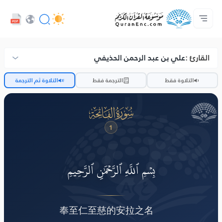
ਡਿਵੈਲਪਰ ਸੇਵਾਵਾਂ - API
ਸਾਡੇ ਨਾਲ ਸੰਪਰਕ ਕਰੋ
ਅਨਵਾਦ ਦੀ ਸੂਚੀ
ਪ੍ਰੋਜੈਕਟ ਬਾਰੇ
ਮੁੱਖ ਪੰਨਾ
Audio
ਭਾਸ਼ਾ
Browse Old Version
القارئ :
علي بن عبد الرحمن الحذيفي
ضّ
التلاوة فقط
الترجمة فقط
التلاوة ثم الترجمة
ﮍ
1
بِسۡمِ ٱللَّهِ ٱلرَّحۡمَٰنِ ٱلرَّحِيمِ
奉至仁至慈的安拉之名