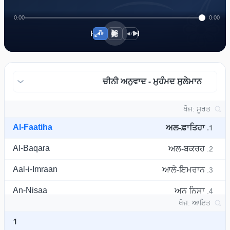
﴾
0:00
0:00
1×
ਚੀਨੀ ਅਨੁਵਾਦ - ਮੁਹੰਮਦ ਸੁਲੇਮਾਨ
Al-Faatiha
ਅਲ-ਫ਼ਾਤਿਹਾ
1.
Al-Baqara
ਅਲ-ਬਕਰਹ
2.
Aal-i-Imraan
ਆਲੇ-ਇਮਰਾਨ
3.
An-Nisaa
ਅਨ ਨਿਸਾ
4.
Al-Maaida
ਮਾਇਦਾ
5.
1