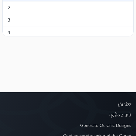
Al-An'aam
ਅਲ^ਅਨਾਮ
6.
2
Al-A'raaf
ਅਲ-ਆਰਾਫ਼
7.
3
Al-Anfaal
ਅਲ-ਅਨਫ਼ਾਲ
8.
4
At-Tawba
ਅਤ-ਤੌਬਾ
9.
5
Yunus
ਯੂਨੁਸ
10.
6
Hud
ਹੂਦ
11.
7
Yusuf
ਯੂਸੁਫ਼
12.
Ar-Ra'd
ਅਰ-ਰਾਅਦ
13.
Ibrahim
ਇਬਰਾਹੀਮ
14.
ਮੁੱਖ ਪੰਨਾ
Al-Hijr
ਅਲ-ਹਿਜਰ
15.
ਪ੍ਰੋਜੈਕਟ ਬਾਰੇ
Generate Quranic Designs
An-Nahl
ਅਨ-ਨਹਲ
16.
Continuous streaming of the Quran