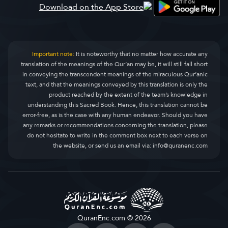
Al-Qasas
ਅਲ-ਕਸਸ
28.
Al-Ankaboot
ਅਲ^ਅਨਕਬੂਤ
29.
Ar-Room
ਅਰ^ਰੂਮ
30.
Important note:
It is noteworthy that no matter how accurate any
translation of the meanings of the Qur’an may be, it will still fall short
Luqman
ਅਸ-ਸਫ਼
31.
in conveying the transcendent meanings of the miraculous Qur’anic
text, and that the meanings conveyed by this translation is only the
As-Sajda
ਅਲ-ਜੁਮਆ
32.
product reached by the extent of the team’s knowledge in
understanding this Sacred Book. Hence, this translation cannot be
Al-Ahzaab
ਅਲ-ਮੁਨਾਫ਼ਿਕੂਨ
33.
error-free, as is the case with any human endeavor. Should you have
any remarks or recommendations concerning the translation, please
Saba
ਅਤ-ਤਗ਼ਾਬੁਨ
34.
do not hesitate to write in the comment box next to each verse on
the website, or send us an email via:
info@quranenc.com
Faatir
ਅਤ-ਤਲਾਕ
35.
Yaseen
ਅਤ-ਤਹਰੀਮ
36.
As-Saaffaat
ਅਲ-ਮੁਲਕ
37.
Saad
ਅਲ-ਕਲਮ
38.
QuranEnc.com © 2026