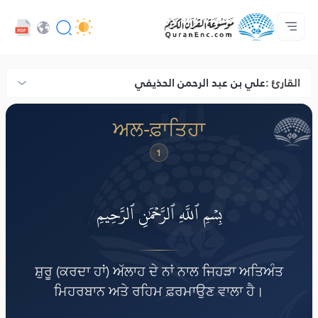
ਡਿਵੈਲਪਰ ਸੇਵਾਵਾਂ - API
ਸਾਡੇ ਨਾਲ ਸੰਪਰਕ ਕਰੋ
ਅਨਵਾਦ ਦੀ ਸੂਚੀ
ਪ੍ਰੋਜੈਕਟ ਬਾਰੇ
ਮੁੱਖ ਪੰਨਾ
Audio
ਭਾਸ਼ਾ
Browse Old Version
القارئ :
علي بن عبد الرحمن الحذيفي
ضّ
ਅਲ-ਫ਼ਾਤਿਹਾ
1
بِسۡمِ ٱللَّهِ ٱلرَّحۡمَٰنِ ٱلرَّحِيمِ
ਸ਼ੁਰੂ (ਕਰਦਾ ਹਾਂ) ਅੱਲਾਹ ਦੇ ਨਾਂ ਨਾਲ ਜਿਹੜਾ ਅਤਿਅੰਤ
ਮਿਹਰਬਾਨ ਅਤੇ ਰਹਿਮ ਫ਼ਰਮਾਉਣ ਵਾਲਾ ਹੈ।