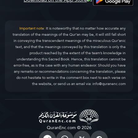
Al-Ankaboot
ਅਲ^ਅਨਕਬੂਤ
29.
Ar-Room
ਅਰ^ਰੂਮ
30.
Important note:
It is noteworthy that no matter how accurate any
translation of the meanings of the Qur’an may be, it will still fall short
Luqman
ਅਸ-ਸਫ਼
31.
in conveying the transcendent meanings of the miraculous Qur’anic
text, and that the meanings conveyed by this translation is only the
As-Sajda
ਅਲ-ਜੁਮਆ
32.
product reached by the extent of the team’s knowledge in
understanding this Sacred Book. Hence, this translation cannot be
Al-Ahzaab
ਅਲ-ਮੁਨਾਫ਼ਿਕੂਨ
33.
error-free, as is the case with any human endeavor. Should you have
any remarks or recommendations concerning the translation, please
Saba
ਅਤ-ਤਗ਼ਾਬੁਨ
34.
do not hesitate to write in the comment box next to each verse on
the website, or send us an email via:
info@quranenc.com
Faatir
ਅਤ-ਤਲਾਕ
35.
Yaseen
ਅਤ-ਤਹਰੀਮ
36.
As-Saaffaat
ਅਲ-ਮੁਲਕ
37.
Saad
ਅਲ-ਕਲਮ
38.
QuranEnc.com © 2026