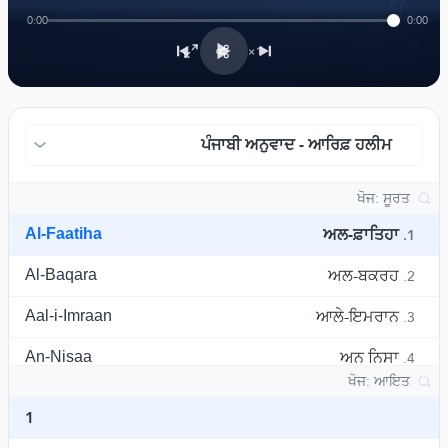
﴾
0:00
0:00
1×
ਪੰਜਾਬੀ ਅਨੁਵਾਦ - ਆਰਿਫ਼ ਹਲੀਮ
Al-Faatiha
ਅਲ-ਫ਼ਾਤਿਹਾ
1.
Al-Baqara
ਅਲ-ਬਕਰਹ
2.
Aal-i-Imraan
ਆਲੇ-ਇਮਰਾਨ
3.
An-Nisaa
ਅਨ ਨਿਸਾ
4.
Al-Maaida
ਮਾਇਦਾ
5.
1
Al-An'aam
ਅਲ^ਅਨਾਮ
6.