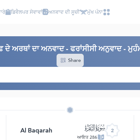
ਾਰੇ
ਡਿਵੈਲਪਰ ਸੇਵਾਵਾਂ
ਅਨਵਾਦ ਦੀ ਸੂਚੀ
ਮੁੱਖ ਪੰਨਾ
ਦੇ ਅਰਥਾਂ ਦਾ ਅਨਵਾਦ - ਫਰਾਂਸੀਸੀ ਅਨੁਵਾਦ - ਮੁਹੰ
Share
ﮎ
Al Baqarah
2
286 ਆਇਤ