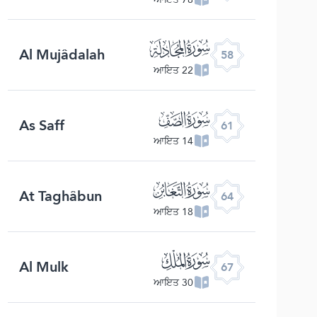
ﯧ
Al Mujâdalah
58
22 ਆਇਤ
ﯪ
As Saff
61
14 ਆਇਤ
ﯭ
At Taghâbun
64
18 ਆਇਤ
ﯰ
Al Mulk
67
30 ਆਇਤ