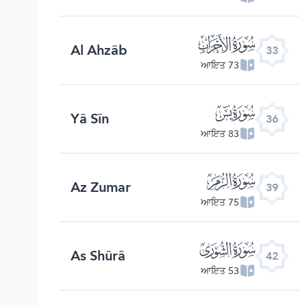
ﮭ
Al Ahzâb
33
73 ਆਇਤ
ﮰ
Yâ Sîn
36
83 ਆਇਤ
ﯔ
Az Zumar
39
75 ਆਇਤ
ﯗ
As Shûrâ
42
53 ਆਇਤ