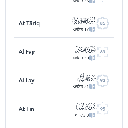
36 ਆਇਤ
ﰃ
At Târiq
86
17 ਆਇਤ
ﰆ
Al Fajr
89
30 ਆਇਤ
ﰉ
Al Layl
92
21 ਆਇਤ
ﰌ
At Tîn
95
8 ਆਇਤ