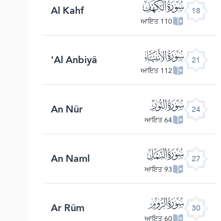
ﮞ
Al Kahf
18
110 ਆਇਤ
ﮡ
Al Anbiyâ'
21
112 ਆਇਤ
ﮤ
An Nûr
24
64 ਆਇਤ
ﮧ
An Naml
27
93 ਆਇਤ
ﮪ
Ar Rûm
30
60 ਆਇਤ