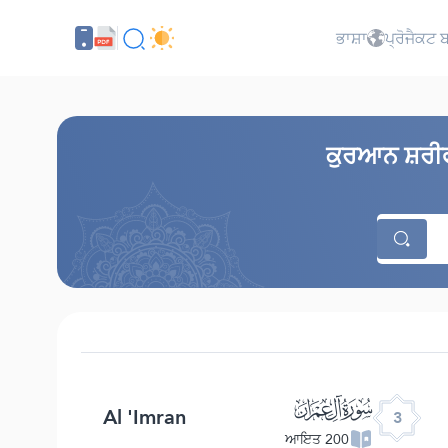
ਭਾਸ਼ਾ
ਪ੍ਰੋਜੈਕਟ ਬ
ਕੁਰਆਨ ਸ਼ਰੀਫ 
ﮏ
Al 'Imran
3
200 ਆਇਤ