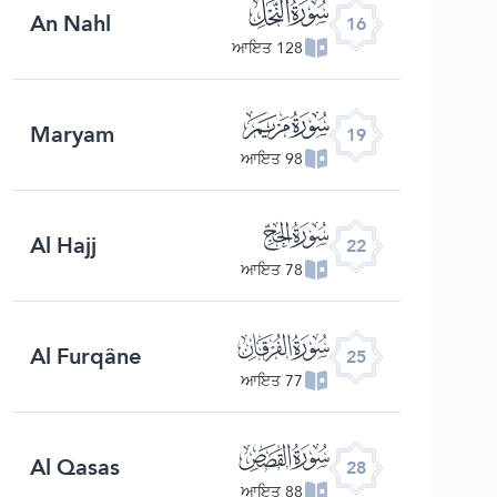
ﮜ
An Nahl
16
128 ਆਇਤ
ﮟ
Maryam
19
98 ਆਇਤ
ﮢ
Al Hajj
22
78 ਆਇਤ
ﮥ
Al Furqâne
25
77 ਆਇਤ
ﮨ
Al Qasas
28
88 ਆਇਤ