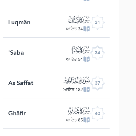
ﮫ
Luqmân
31
34 ਆਇਤ
ﮮ
Saba'
34
54 ਆਇਤ
ﮱ
As Sâffât
37
182 ਆਇਤ
ﯕ
Ghâfir
40
85 ਆਇਤ