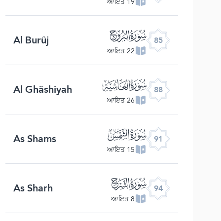
19 ਆਇਤ
ﰂ
Al Burûj
85
22 ਆਇਤ
ﰅ
Al Ghâshiyah
88
26 ਆਇਤ
ﰈ
As Shams
91
15 ਆਇਤ
ﰋ
As Sharh
94
8 ਆਇਤ