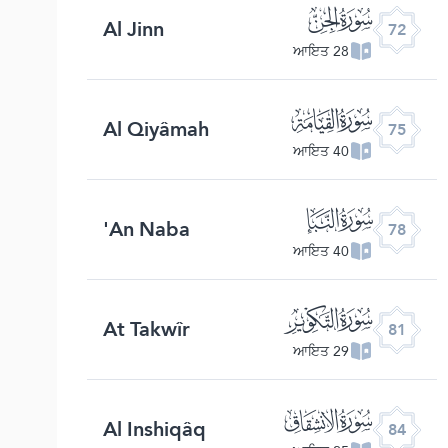
ﯵ
Al Jinn
72
28 ਆਇਤ
ﯸ
Al Qiyâmah
75
40 ਆਇਤ
ﯻ
An Naba'
78
40 ਆਇਤ
ﯾ
At Takwîr
81
29 ਆਇਤ
ﰁ
Al Inshiqâq
84