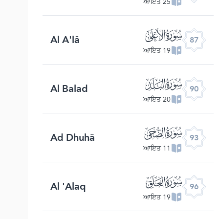
25 ਆਇਤ
ﰄ
Al A'lâ
87
19 ਆਇਤ
ﰇ
Al Balad
90
20 ਆਇਤ
ﰊ
Ad Dhuhâ
93
11 ਆਇਤ
ﰍ
Al 'Alaq
96
19 ਆਇਤ