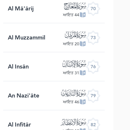
ﯳ
Al Mâ'ârij
70
44 ਆਇਤ
ﯶ
Al Muzzammil
73
20 ਆਇਤ
ﯹ
Al Insân
76
31 ਆਇਤ
ﯼ
An Nazi'âte
79
46 ਆਇਤ
ﯿ
Al Infitâr
82