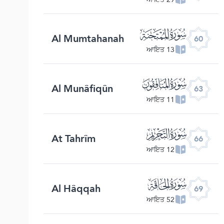
ﯩ
Al Mumtahanah
60
13 ਆਇਤ
ﯬ
Al Munâfiqûn
63
11 ਆਇਤ
ﯯ
At Tahrîm
66
12 ਆਇਤ
ﯲ
Al Hâqqah
69
52 ਆਇਤ