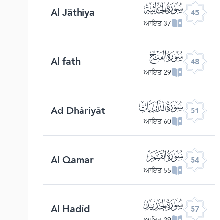
ﯚ
Al Jâthiya
45
37 ਆਇਤ
ﯝ
Al fath
48
29 ਆਇਤ
ﯠ
Ad Dhâriyât
51
60 ਆਇਤ
ﯣ
Al Qamar
54
55 ਆਇਤ
ﯦ
Al Hadîd
57
29 ਆਇਤ