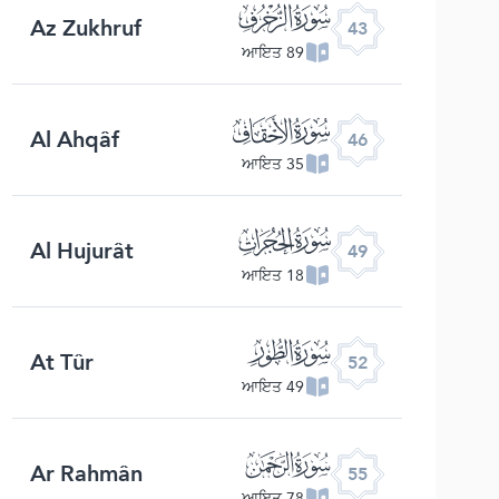
ﯘ
Az Zukhruf
43
89 ਆਇਤ
ﯛ
Al Ahqâf
46
35 ਆਇਤ
ﯞ
Al Hujurât
49
18 ਆਇਤ
ﯡ
At Tûr
52
49 ਆਇਤ
ﯤ
Ar Rahmân
55
78 ਆਇਤ