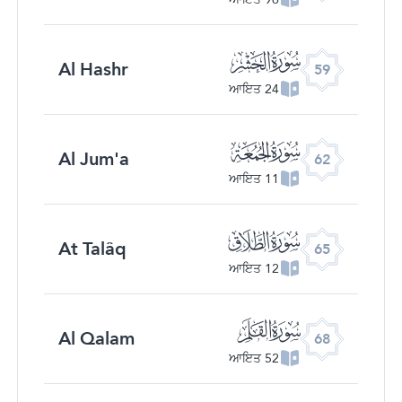
ﯨ
Al Hashr
59
24 ਆਇਤ
ﯫ
Al Jum'a
62
11 ਆਇਤ
ﯮ
At Talâq
65
12 ਆਇਤ
ﯱ
Al Qalam
68
52 ਆਇਤ