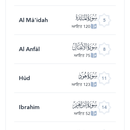
ﮑ
Al Mâ'idah
5
120 ਆਇਤ
ﮔ
Al Anfâl
8
75 ਆਇਤ
ﮗ
Hûd
11
123 ਆਇਤ
ﮚ
Ibrahim
14
52 ਆਇਤ