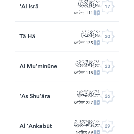
ﮝ
Al Isrâ'
17
111 ਆਇਤ
ﮠ
Tâ Hâ
20
135 ਆਇਤ
ﮣ
Al Mu'minûne
23
118 ਆਇਤ
ﮦ
As Shu'âra'
26
227 ਆਇਤ
ﮩ
Al 'Ankabût
29
69 ਆਇਤ