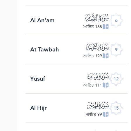
ﮒ
Al An'am
6
165 ਆਇਤ
ﮕ
At Tawbah
9
129 ਆਇਤ
ﮘ
Yûsuf
12
111 ਆਇਤ
ﮛ
Al Hijr
15
99 ਆਇਤ