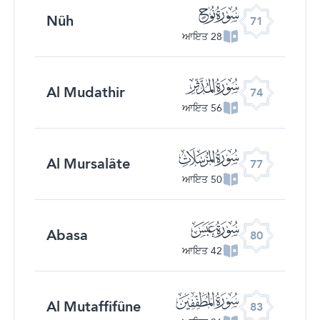
ﯴ
Nûh
71
28 ਆਇਤ
ﯷ
Al Mudathir
74
56 ਆਇਤ
ﯺ
Al Mursalâte
77
50 ਆਇਤ
ﯽ
Abasa
80
42 ਆਇਤ
ﰀ
Al Mutaffifûne
83