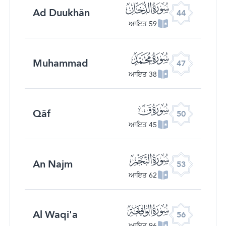
ﯙ
Ad Duukhân
44
59 ਆਇਤ
ﯜ
Muhammad
47
38 ਆਇਤ
ﯟ
Qâf
50
45 ਆਇਤ
ﯢ
An Najm
53
62 ਆਇਤ
ﯥ
Al Waqi'a
56
96 ਆਇਤ