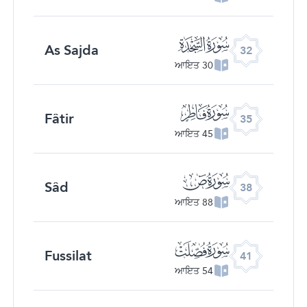
ﮬ
As Sajda
32
30 ਆਇਤ
ﮯ
Fâtir
35
45 ਆਇਤ
ﯓ
Sâd
38
88 ਆਇਤ
ﯖ
Fussilat
41
54 ਆਇਤ