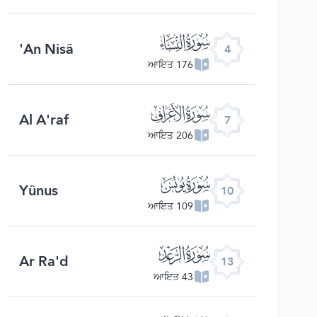
ﮐ
An Nisâ'
4
176 ਆਇਤ
ﮓ
Al A'raf
7
206 ਆਇਤ
ﮖ
Yûnus
10
109 ਆਇਤ
ﮙ
Ar Ra'd
13
43 ਆਇਤ