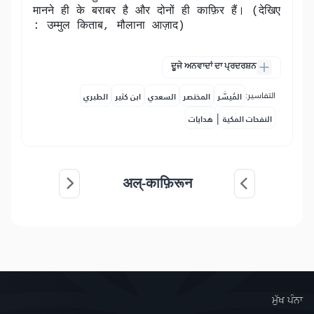
मानने ही के बराबर है और दोनों ही काफ़िर हैं। (देखिए
: उम्मुल किताब, मौलाना आज़ाद)
ਦੂਜੇ ਅਨਵਾਦਾਂ ਦਾ ਪ੍ਰਦਰਸ਼ਨ
التفاسير:
المُيسَّر
المختصر
السعدي
ابن كثير
الطبري
|
النفحات المكية
هدايات
अल्-काफ़िरून
ਮੁੱਖ ਪੰਨਾ