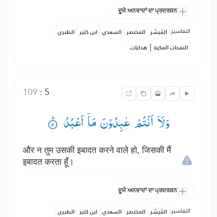
ਦੂਜੇ ਅਨਵਾਦਾਂ ਦਾ ਪ੍ਰਦਰਸ਼ਨ
التفاسير:
المُيسَّر
المختصر
السعدي
ابن كثير
الطبري
|
النفحات المكية
هدايات
109
:
5
وَلَاۤ اَنْتُمْ عٰبِدُوْنَ مَاۤ اَعْبُدُ ۟ؕ
और न तुम उसकी इबादत करने वाले हो, जिसकी मैं
इबादत करता हूँ।
ਦੂਜੇ ਅਨਵਾਦਾਂ ਦਾ ਪ੍ਰਦਰਸ਼ਨ
التفاسير:
المُيسَّر
المختصر
السعدي
ابن كثير
الطبري