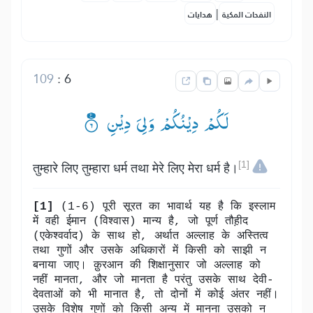
|
النفحات المكية
هدايات
109
:
6
لَكُمْ دِیْنُكُمْ وَلِیَ دِیْنِ ۟۠
[1]
तुम्हारे लिए तुम्हारा धर्म तथा मेरे लिए मेरा धर्म है।
[1]
(1-6) पूरी सूरत का भावार्थ यह है कि इस्लाम
में वही ईमान (विश्वास) मान्य है, जो पूर्ण तौह़ीद
(एकेश्वर्वाद) के साथ हो, अर्थात अल्लाह के अस्तित्व
तथा गुणों और उसके अधिकारों में किसी को साझी न
बनाया जाए। क़ुरआन की शिक्षानुसार जो अल्लाह को
नहीं मानता, और जो मानता है परंतु उसके साथ देवी-
देवताओं को भी मानात है, तो दोनों में कोई अंतर नहीं।
उसके विशेष गुणों को किसी अन्य में मानना उसको न