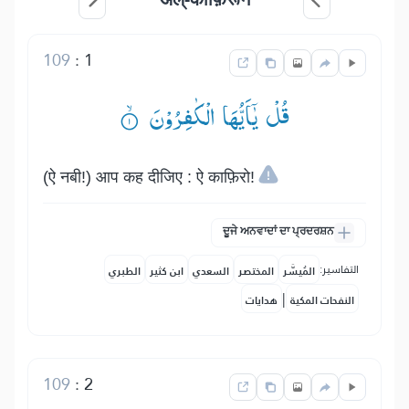
109
:
1
قُلْ یٰۤاَیُّهَا الْكٰفِرُوْنَ ۟ۙ
(ऐ नबी!) आप कह दीजिए : ऐ काफ़िरो!
ਦੂਜੇ ਅਨਵਾਦਾਂ ਦਾ ਪ੍ਰਦਰਸ਼ਨ
التفاسير:
المُيسَّر
المختصر
السعدي
ابن كثير
الطبري
|
النفحات المكية
هدايات
109
:
2