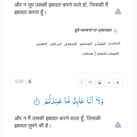
और न तुम उसकी इबादत करने वाले हो, जिसकी मैं
इबादत करता हूँ।
ਦੂਜੇ ਅਨਵਾਦਾਂ ਦਾ ਪ੍ਰਦਰਸ਼ਨ
التفاسير:
المُيسَّر
المختصر
السعدي
ابن كثير
الطبري
|
النفحات المكية
هدايات
109
:
4
وَلَاۤ اَنَا عَابِدٌ مَّا عَبَدْتُّمْ ۟ۙ
और न मैं उसकी इबादत करने वाला हूँ, जिसकी
इबादत तुमने की है।