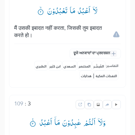
لَاۤ اَعْبُدُ مَا تَعْبُدُوْنَ ۟ۙ
मैं उसकी इबादत नहीं करता, जिसकी तुम इबादत
करते हो।
ਦੂਜੇ ਅਨਵਾਦਾਂ ਦਾ ਪ੍ਰਦਰਸ਼ਨ
التفاسير:
المُيسَّر
المختصر
السعدي
ابن كثير
الطبري
|
النفحات المكية
هدايات
109
:
3
وَلَاۤ اَنْتُمْ عٰبِدُوْنَ مَاۤ اَعْبُدُ ۟ۚ