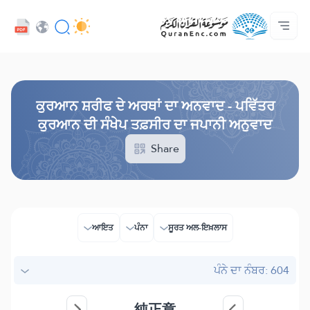
ਡਿਵੈਲਪਰ ਸੇਵਾਵਾਂ - API
ਸਾਡੇ ਨਾਲ ਸੰਪਰਕ ਕਰੋ
ਅਨਵਾਦ ਦੀ ਸੂਚੀ
ਪ੍ਰੋਜੈਕਟ ਬਾਰੇ
ਮੁੱਖ ਪੰਨਾ
Audio
ਭਾਸ਼ਾ
Browse Old Version
ਕੁਰਆਨ ਸ਼ਰੀਫ ਦੇ ਅਰਥਾਂ ਦਾ ਅਨਵਾਦ - ਪਵਿੱਤਰ
ਕੁਰਆਨ ਦੀ ਸੰਖੇਪ ਤਫ਼ਸੀਰ ਦਾ ਜਪਾਨੀ ਅਨੁਵਾਦ
Share
ਆਇਤ
ਪੰਨਾ
ਸੂਰਤ ਅਲ-ਇਖ਼ਲਾਸ
ਪੰਨੇ ਦਾ ਨੰਬਰ: 604
純正章