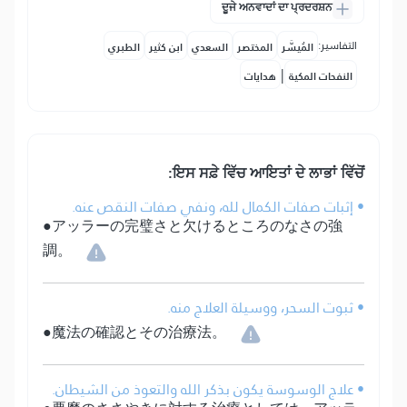
ਦੂਜੇ ਅਨਵਾਦਾਂ ਦਾ ਪ੍ਰਦਰਸ਼ਨ
التفاسير:
المُيسَّر
المختصر
السعدي
ابن كثير
الطبري
|
النفحات المكية
هدايات
ਇਸ ਸਫ਼ੇ ਵਿੱਚ ਆਇਤਾਂ ਦੇ ਲਾਭਾਂ ਵਿੱਚੋਂ:
• إثبات صفات الكمال لله، ونفي صفات النقص عنه.
●アッラーの完璧さと欠けるところのなさの強
調。
• ثبوت السحر، ووسيلة العلاج منه.
●魔法の確認とその治療法。
• علاج الوسوسة يكون بذكر الله والتعوذ من الشيطان.