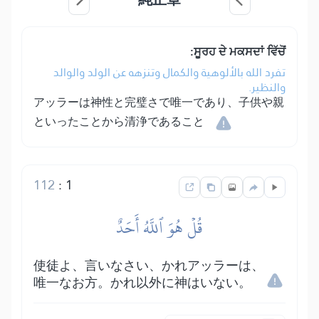
ਸੂਰਹ ਦੇ ਮਕਸਦਾਂ ਵਿੱਚੋਂ:
تفرد الله بالألوهية والكمال وتنزهه عن الولد والوالد
والنظير.
アッラーは神性と完璧さで唯一であり、子供や親
といったことから清浄であること
112
:
1
قُلۡ هُوَ ٱللَّهُ أَحَدٌ
使徒よ、言いなさい、かれアッラーは、
唯一なお方。かれ以外に神はいない。