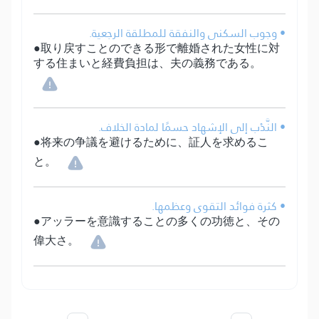
• وجوب السكنى والنفقة للمطلقة الرجعية.
●取り戻すことのできる形で離婚された女性に対
する住まいと経費負担は、夫の義務である。
• النَّدْب إلى الإشهاد حسمًا لمادة الخلاف.
●将来の争議を避けるために、証人を求めるこ
と。
• كثرة فوائد التقوى وعظمها.
●アッラーを意識することの多くの功徳と、その
偉大さ。