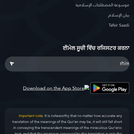
موسوعة المصطلحات الإسلامية
بيان الإسلام
Tafsir Saadi
ਈਮੇਲ ਸੂਚੀ ਵਿੱਚ ਰਜਿਸਟਰ ਕਰਨਾ
Important note:
It is noteworthy that no matter how accurate any
translation of the meanings of the Qur’an may be, it will still fall short
in conveying the transcendent meanings of the miraculous Qur’anic
text, and that the meanings conveyed by this translation is only the