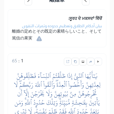
ਸੂਰਹ ਦੇ ਮਕਸਦਾਂ ਵਿੱਚੋਂ:
بيان أحكام الطلاق وتعظيم حدوده وثمرات التقوى.
離婚の定めとその既定の素晴らしいこと、そして
篤信の果実
65
:
1
يَٰٓأَيُّهَا ٱلنَّبِيُّ إِذَا طَلَّقۡتُمُ ٱلنِّسَآءَ فَطَلِّقُوهُنَّ
لِعِدَّتِهِنَّ وَأَحۡصُواْ ٱلۡعِدَّةَۖ وَٱتَّقُواْ ٱللَّهَ رَبَّكُمۡۖ لَا
تُخۡرِجُوهُنَّ مِنۢ بُيُوتِهِنَّ وَلَا يَخۡرُجۡنَ إِلَّآ أَن
يَأۡتِينَ بِفَٰحِشَةٖ مُّبَيِّنَةٖۚ وَتِلۡكَ حُدُودُ ٱللَّهِۚ وَمَن
يَتَعَدَّ حُدُودَ ٱللَّهِ فَقَدۡ ظَلَمَ نَفۡسَهُۥۚ لَا تَدۡرِي