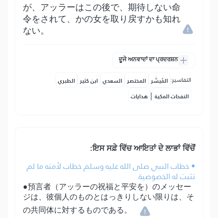
が、アッラーはこの後で、期待しない命
令をされて、かの女を取り戻すかも知れ
ない。
ਦੂਜੇ ਅਨਵਾਦਾਂ ਦਾ ਪ੍ਰਦਰਸ਼ਨ
التفاسير:
المُيسَّر
المختصر
السعدي
ابن كثير
الطبري
|
النفحات المكية
هدايات
ਇਸ ਸਫ਼ੇ ਵਿੱਚ ਆਇਤਾਂ ਦੇ ਲਾਭਾਂ ਵਿੱਚੋਂ:
• خطاب النبي صلى الله عليه وسلم خطاب لأمته ما لم
تثبت له الخصوصية.
●預言者（アッラーの祝福と平安を）のメッセー
ジは、彼個人のものとはっきりしない限りは、そ
の共同体に対するものである。