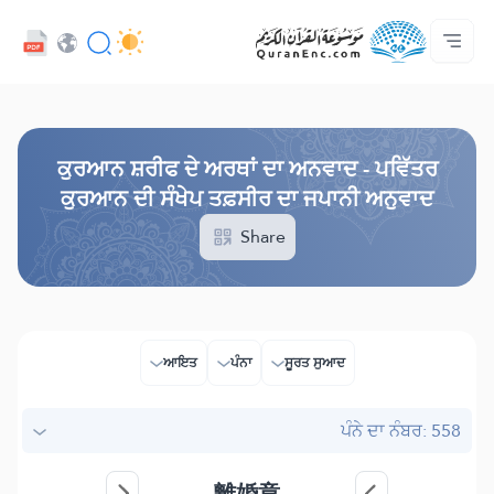
ਡਿਵੈਲਪਰ ਸੇਵਾਵਾਂ - API
ਸਾਡੇ ਨਾਲ ਸੰਪਰਕ ਕਰੋ
ਅਨਵਾਦ ਦੀ ਸੂਚੀ
ਪ੍ਰੋਜੈਕਟ ਬਾਰੇ
ਮੁੱਖ ਪੰਨਾ
Audio
ਭਾਸ਼ਾ
Browse Old Version
ਕੁਰਆਨ ਸ਼ਰੀਫ ਦੇ ਅਰਥਾਂ ਦਾ ਅਨਵਾਦ - ਪਵਿੱਤਰ
ਕੁਰਆਨ ਦੀ ਸੰਖੇਪ ਤਫ਼ਸੀਰ ਦਾ ਜਪਾਨੀ ਅਨੁਵਾਦ
Share
ਆਇਤ
ਪੰਨਾ
ਸੂਰਤ ਸੁਆਦ
ਪੰਨੇ ਦਾ ਨੰਬਰ: 558
離婚章