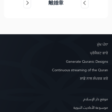
離婚章
ਮੁੱਖ ਪੰਨਾ
ਪ੍ਰੋਜੈਕਟ ਬਾਰੇ
Generate Quranic Designs
Continuous streaming of the Quran
ਸਾਡੇ ਨਾਲ ਸੰਪਰਕ ਕਰੋ
موقع دار الإسلام
موسوعة الأحاديث النبوية