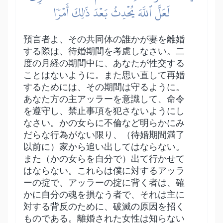
لَعَلَّ ٱللَّهَ يُحۡدِثُ بَعۡدَ ذَٰلِكَ أَمۡرٗا
預言者よ、その共同体の誰かが妻を離婚
する際は、待婚期間を考慮しなさい。二
度の月経の期間中に、あなたが性交する
ことはないように。また思い直して再婚
するためには、その期間は守るように。
あなた方の主アッラーを意識して、命令
を遵守し、禁止事項を犯さないようにし
なさい。かの女らに不倫など明らかにみ
だらな行為がない限り、（待婚期間満了
以前に）家から追い出してはならない。
また（かの女らを自分で）出て行かせて
はならない。これらは僕に対するアッラ
ーの掟で、アッラーの掟に背く者は、確
かに自分の魂を損なう者で、それは主に
対する背反のために、破滅の原因を招く
ものである。離婚された女性は知らない