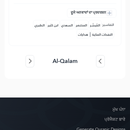
ਦੂਜੇ ਅਨਵਾਦਾਂ ਦਾ ਪ੍ਰਦਰਸ਼ਨ
التفاسير:
المُيسَّر
المختصر
السعدي
ابن كثير
الطبري
|
النفحات المكية
هدايات
Al-Qalam
ਮੁੱਖ ਪੰਨਾ
ਪ੍ਰੋਜੈਕਟ ਬਾਰੇ
Generate Quranic Designs