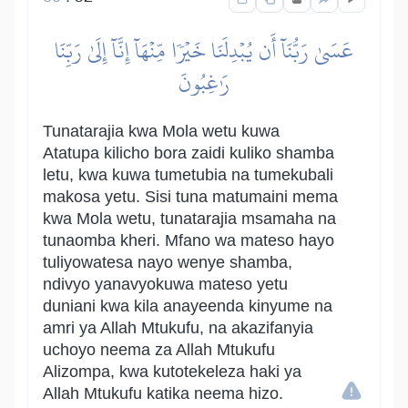
عَسَىٰ رَبُّنَآ أَن يُبۡدِلَنَا خَيۡرٗا مِّنۡهَآ إِنَّآ إِلَىٰ رَبِّنَا
رَٰغِبُونَ
Tunatarajia kwa Mola wetu kuwa
Atatupa kilicho bora zaidi kuliko shamba
letu, kwa kuwa tumetubia na tumekubali
makosa yetu. Sisi tuna matumaini mema
kwa Mola wetu, tunatarajia msamaha na
tunaomba kheri. Mfano wa mateso hayo
tuliyowatesa nayo wenye shamba,
ndivyo yanavyokuwa mateso yetu
duniani kwa kila anayeenda kinyume na
amri ya Allah Mtukufu, na akazifanyia
uchoyo neema za Allah Mtukufu
Alizompa, kwa kutotekeleza haki ya
Allah Mtukufu katika neema hizo.