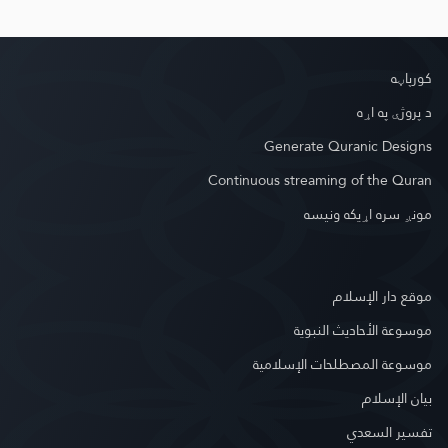
کور‌پاڼه
د پروژې په اړه
Generate Quranic Designs
Continuous streaming of the Quran
مونږ سره اړیکه ونیسه
موقع دار الإسلام
موسوعة الأحاديث النبوية
موسوعة المصطلحات الإسلامية
بيان الإسلام
تفسير السعدي