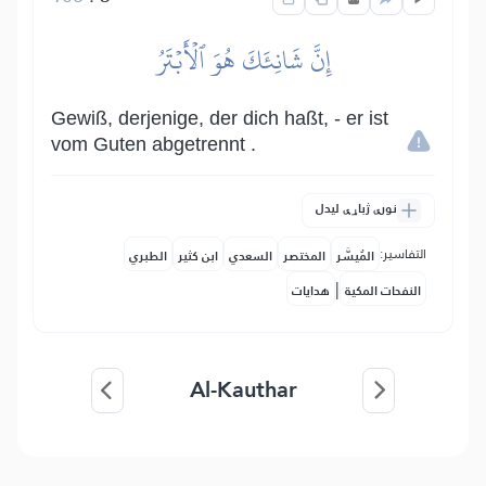
إِنَّ شَانِئَكَ هُوَ ٱلۡأَبۡتَرُ
Gewiß, derjenige, der dich haßt, - er ist
vom Guten abgetrennt .
نورې ژباړې لیدل
التفاسير:
المُيسَّر
المختصر
السعدي
ابن كثير
الطبري
|
النفحات المكية
هدايات
Al-Kauthar