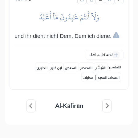
وَلَآ أَنتُمۡ عَٰبِدُونَ مَآ أَعۡبُدُ
und ihr dient nicht Dem, Dem ich diene.
نورې ژباړې لیدل
التفاسير:
المُيسَّر
المختصر
السعدي
ابن كثير
الطبري
|
النفحات المكية
هدايات
Al-Kāfirūn