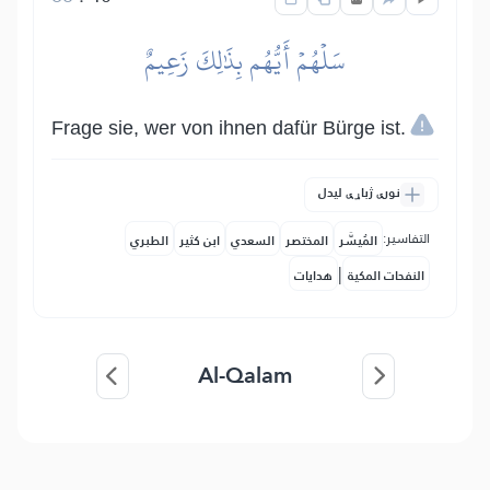
سَلۡهُمۡ أَيُّهُم بِذَٰلِكَ زَعِيمٌ
Frage sie, wer von ihnen dafür Bürge ist.
نورې ژباړې لیدل
التفاسير:
المُيسَّر
المختصر
السعدي
ابن كثير
الطبري
|
النفحات المكية
هدايات
Al-Qalam