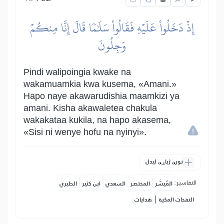
إِذۡ دَخَلُواْ عَلَيۡهِ فَقَالُواْ سَلَٰمٗا قَالَ إِنَّا مِنكُمۡ
وَجِلُونَ
Pindi walipoingia kwake na
wakamuamkia kwa kusema, «Amani.»
Hapo naye akawarudishia maamkizi ya
amani. Kisha akawaletea chakula
wakakataa kukila, na hapo akasema,
«Sisi ni wenye hofu na nyinyi».
نورې ژباړې لیدل
التفاسير:
المُيسَّر
المختصر
السعدي
ابن كثير
الطبري
|
النفحات المكية
هدايات