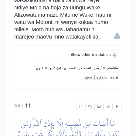
wakazikanusha dalili za kuwa Yeye
Ndiye Mola na hoja za uungu Wake
Alizowatuma nazo Mitume Wake, hao ni
watu wa Motoni, ni wenye kukaa humo
milele. Moto huo wa Jahanamu ni
marejeo maovu mno watakayofikia.
Show other translations
التفاسير:
المُيسَّر
المختصر
السعدي
ابن كثير
الطبري
|
النفحات المكية
هدايات
64
:
11
مَآ أَصَابَ مِن مُّصِيبَةٍ إِلَّا بِإِذۡنِ ٱللَّهِۗ وَمَن
يُؤۡمِنۢ بِٱللَّهِ يَهۡدِ قَلۡبَهُۥۚ وَٱللَّهُ بِكُلِّ شَيۡءٍ عَلِيمٞ