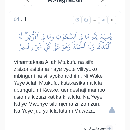
64
:
1
يُسَبِّحُ لِلَّهِ مَا فِي ٱلسَّمَٰوَٰتِ وَمَا فِي ٱلۡأَرۡضِۖ لَهُ
ٱلۡمُلۡكُ وَلَهُ ٱلۡحَمۡدُۖ وَهُوَ عَلَىٰ كُلِّ شَيۡءٖ قَدِيرٌ
Vinamtakasa Allah Mtukufu na sifa
zisizonasibiana naye vyote vilivyoko
mbinguni na vilivyoko ardhini. Ni Wake
Yeye Allah Mtukufu, kutakasika na kila
upungufu ni Kwake, uendeshaji mambo
usio na kizuizi katika kila kitu. Na Yeye
Ndiye Mwenye sifa njema zilizo nzuri.
Na Yeye juu ya kila kitu ni Muweza.
نورې ژباړې لیدل