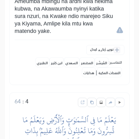
Ameumba mbingu na ardhi kwa hekima
kubwa, na Akawaumba nyinyi katika
sura nzuri, na Kwake ndio marejeo Siku
ya Kiyama, Amlipe kila mtu kwa
matendo yake.
نورې ژباړې لیدل
التفاسير:
المُيسَّر
المختصر
السعدي
ابن كثير
الطبري
|
النفحات المكية
هدايات
64
:
4
يَعۡلَمُ مَا فِي ٱلسَّمَٰوَٰتِ وَٱلۡأَرۡضِ وَيَعۡلَمُ مَا
تُسِرُّونَ وَمَا تُعۡلِنُونَۚ وَٱللَّهُ عَلِيمُۢ بِذَاتِ