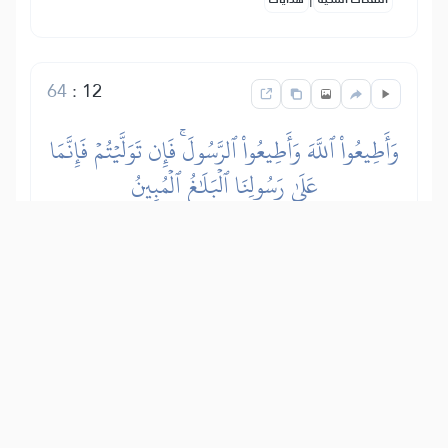
64
:
12
وَأَطِيعُواْ ٱللَّهَ وَأَطِيعُواْ ٱلرَّسُولَۚ فَإِن تَوَلَّيۡتُمۡ فَإِنَّمَا
عَلَىٰ رَسُولِنَا ٱلۡبَلَٰغُ ٱلۡمُبِينُ
Na mtiini Allah Mtukufu, (enyi watu),
katika yale Aliyoyaamrisha na
Aliyoyakataza, na mfuateni Mtume,
(rehema za Allah Mtukufu na amani
zimshukie), katika yale aliyowafikishia
kutoka kwa Mola wake. Na iwapo
mtaupa mgongo utiifu wenu kwa Allah
Mtukufu na Mtume Wake, basi Mjumbe
wetu hana madhara yoyote kutokana na