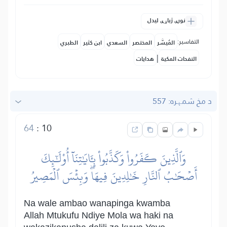
نورې ژباړې لیدل
التفاسير:
المُيسَّر
المختصر
السعدي
ابن كثير
الطبري
|
النفحات المكية
هدايات
د مخ شمېره: 557
64
:
10
وَٱلَّذِينَ كَفَرُواْ وَكَذَّبُواْ بِـَٔايَٰتِنَآ أُوْلَٰٓئِكَ
أَصۡحَٰبُ ٱلنَّارِ خَٰلِدِينَ فِيهَاۖ وَبِئۡسَ ٱلۡمَصِيرُ
Na wale ambao wanapinga kwamba
Allah Mtukufu Ndiye Mola wa haki na