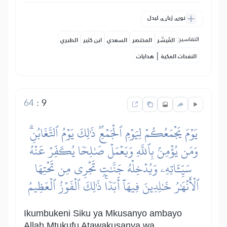
نورې ژباړې لیدل
التفاسير:
المُيسَّر
المختصر
السعدي
ابن كثير
الطبري
|
النفحات المكية
هدايات
64
:
9
يَوۡمَ يَجۡمَعُكُمۡ لِيَوۡمِ ٱلۡجَمۡعِۖ ذَٰلِكَ يَوۡمُ ٱلتَّغَابُنِۗ
وَمَن يُؤۡمِنۢ بِٱللَّهِ وَيَعۡمَلۡ صَٰلِحٗا يُكَفِّرۡ عَنۡهُ
سَيِّـَٔاتِهِۦ وَيُدۡخِلۡهُ جَنَّٰتٖ تَجۡرِي مِن تَحۡتِهَا
ٱلۡأَنۡهَٰرُ خَٰلِدِينَ فِيهَآ أَبَدٗاۚ ذَٰلِكَ ٱلۡفَوۡزُ ٱلۡعَظِيمُ
Ikumbukeni Siku ya Mkusanyo ambayo
Allah Mtukufu Atawakusanya wa