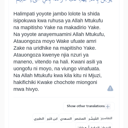
Halimpati yoyote jambo lolote la shida
isipokuwa kwa ruhusa ya Allah Mtukufu
na mapitisho Yake na makadirio Yake.
Na yoyote anayemuamini Allah Mtukufu,
Atauongoza moyo Wake ufuate amri
Zake na uridhike na mapitisho Yake.
Atauongoza kwenye njia nzuri ya
maneno, vitendo na hali. Kwani asili ya
uongofu ni moyo, na viungo vinafuata.
Na Allah Mtukufu kwa kila kitu ni Mjuzi,
hakifichiki Kwake chochote miongoni
mwa hivyo.
Show other translations
التفاسير:
المُيسَّر
المختصر
السعدي
ابن كثير
الطبري
|
النفحات المكية
هدايات