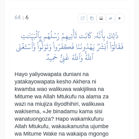
64
:
6
ذَٰلِكَ بِأَنَّهُۥ كَانَت تَّأۡتِيهِمۡ رُسُلُهُم بِٱلۡبَيِّنَٰتِ
فَقَالُوٓاْ أَبَشَرٞ يَهۡدُونَنَا فَكَفَرُواْ وَتَوَلَّواْۖ وَّٱسۡتَغۡنَى
ٱللَّهُۚ وَٱللَّهُ غَنِيٌّ حَمِيدٞ
Hayo yaliyowapata duniani na
yatakayowapata kesho Akhera ni
kwamba wao walikuwa wakijiliwa na
Mitume wa Allah Mtukufu na alama za
wazi na miujiza iliyodhihiri, walikuwa
wakisema, «Je binadamu kama sisi
wanatuongoza? Hapo wakamkufuru
Allah Mtukufu, wakaukanusha ujumbe
wa Mitume Wake na wakaipa mgongo