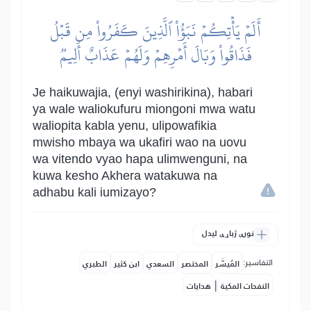
أَلَمۡ يَأۡتِكُمۡ نَبَؤُاْ ٱلَّذِينَ كَفَرُواْ مِن قَبۡلُ
فَذَاقُواْ وَبَالَ أَمۡرِهِمۡ وَلَهُمۡ عَذَابٌ أَلِيمٞ
Je haikuwajia, (enyi washirikina), habari
ya wale waliokufuru miongoni mwa watu
waliopita kabla yenu, ulipowafikia
mwisho mbaya wa ukafiri wao na uovu
wa vitendo vyao hapa ulimwenguni, na
kuwa kesho Akhera watakuwa na
adhabu kali iumizayo?
نورې ژباړې لیدل
التفاسير:
المُيسَّر
المختصر
السعدي
ابن كثير
الطبري
|
النفحات المكية
هدايات