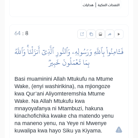
|
النفحات المكية
هدايات
64
:
8
فَـَٔامِنُواْ بِٱللَّهِ وَرَسُولِهِۦ وَٱلنُّورِ ٱلَّذِيٓ أَنزَلۡنَاۚ وَٱللَّهُ
بِمَا تَعۡمَلُونَ خَبِيرٞ
Basi muaminini Allah Mtukufu na Mtume
Wake, (enyi washirikina), na mjiongoze
kwa Qur’ani Aliyomteremshia Mtume
Wake. Na Allah Mtukufu kwa
mnayoyafanya ni Mtambuzi, hakuna
kinachofichika kwake cha matendo yenu
na maneno yenu, na Yeye ni Mwenye
kuwalipa kwa hayo Siku ya Kiyama.