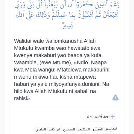
زَعَمَ ٱلَّذِينَ كَفَرُوٓاْ أَن لَّن يُبۡعَثُواْۚ قُلۡ بَلَىٰ وَرَبِّي
لَتُبۡعَثُنَّ ثُمَّ لَتُنَبَّؤُنَّ بِمَا عَمِلۡتُمۡۚ وَذَٰلِكَ عَلَى ٱللَّهِ
يَسِيرٞ
Walidai wale waliomkanusha Allah
Mtukufu kwamba wao hawatatolewa
kwenye makaburi yao baada ya kufa.
Waambie, (ewe Mtume), «Ndio. Naapa
kwa Mola wangu! Mtatolewa makaburini
mwenu mkiwa hai, kisha mtapewa
habari ya yale mliyoyafanya duniani. Na
hilo kwa Allah Mtukufu ni sahali na
rahisi».
نورې ژباړې لیدل
التفاسير:
المُيسَّر
المختصر
السعدي
ابن كثير
الطبري