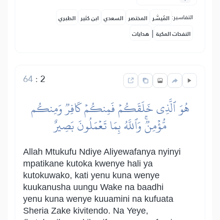
التفاسير:
المُيسَّر
المختصر
السعدي
ابن كثير
الطبري
|
النفحات المكية
هدايات
64
:
2
هُوَ ٱلَّذِي خَلَقَكُمۡ فَمِنكُمۡ كَافِرٞ وَمِنكُم
مُّؤۡمِنٞۚ وَٱللَّهُ بِمَا تَعۡمَلُونَ بَصِيرٌ
Allah Mtukufu Ndiye Aliyewafanya nyinyi
mpatikane kutoka kwenye hali ya
kutokuwako, kati yenu kuna wenye
kuukanusha uungu Wake na baadhi
yenu kuna wenye kuuamini na kufuata
Sheria Zake kivitendo. Na Yeye,