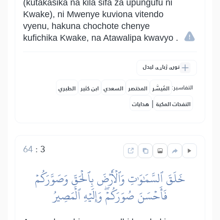
(kutakasika na kila sifa za upungufu ni
Kwake), ni Mwenye kuviona vitendo
vyenu, hakuna chochote chenye
kufichika Kwake, na Atawalipa kwavyo .
نورې ژباړې لیدل
التفاسير:
المُيسَّر
المختصر
السعدي
ابن كثير
الطبري
|
النفحات المكية
هدايات
64
:
3
خَلَقَ ٱلسَّمَٰوَٰتِ وَٱلۡأَرۡضَ بِٱلۡحَقِّ وَصَوَّرَكُمۡ
فَأَحۡسَنَ صُوَرَكُمۡۖ وَإِلَيۡهِ ٱلۡمَصِيرُ