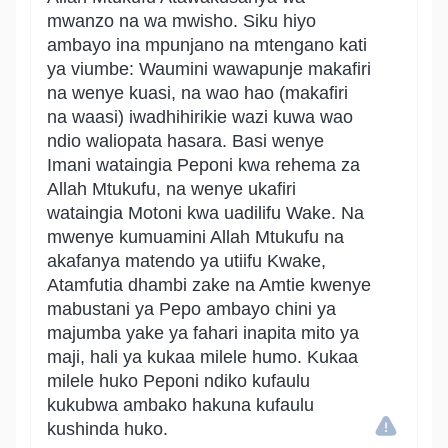
mwanzo na wa mwisho. Siku hiyo
ambayo ina mpunjano na mtengano kati
ya viumbe: Waumini wawapunje makafiri
na wenye kuasi, na wao hao (makafiri
na waasi) iwadhihirikie wazi kuwa wao
ndio waliopata hasara. Basi wenye
Imani wataingia Peponi kwa rehema za
Allah Mtukufu, na wenye ukafiri
wataingia Motoni kwa uadilifu Wake. Na
mwenye kumuamini Allah Mtukufu na
akafanya matendo ya utiifu Kwake,
Atamfutia dhambi zake na Amtie kwenye
mabustani ya Pepo ambayo chini ya
majumba yake ya fahari inapita mito ya
maji, hali ya kukaa milele humo. Kukaa
milele huko Peponi ndiko kufaulu
kukubwa ambako hakuna kufaulu
kushinda huko.