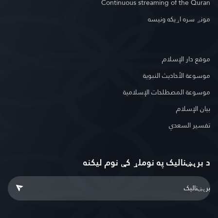
Continuous streaming of the Quran
مونږ سره اړیکه ونیسه
موقع دار الإسلام
موسوعة الأحاديث النبوية
موسوعة المصطلحات الإسلامية
بيان الإسلام
تفسير السعدي
د برېښنالیک په نوملړ کې نوم لیکنه