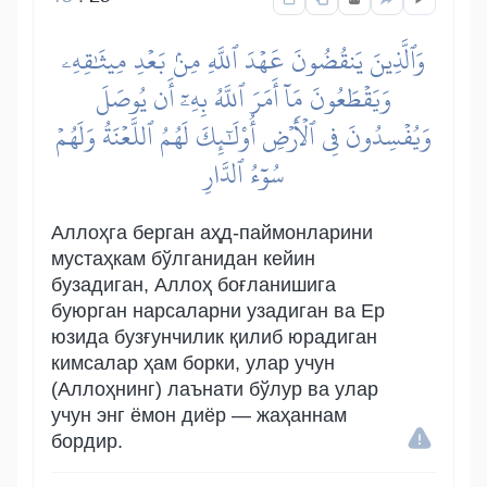
وَٱلَّذِينَ يَنقُضُونَ عَهۡدَ ٱللَّهِ مِنۢ بَعۡدِ مِيثَٰقِهِۦ
وَيَقۡطَعُونَ مَآ أَمَرَ ٱللَّهُ بِهِۦٓ أَن يُوصَلَ
وَيُفۡسِدُونَ فِي ٱلۡأَرۡضِ أُوْلَٰٓئِكَ لَهُمُ ٱللَّعۡنَةُ وَلَهُمۡ
سُوٓءُ ٱلدَّارِ
Аллоҳга берган аҳд-паймонларини
мустаҳкам бўлганидан кейин
бузадиган, Аллоҳ боғланишига
буюрган нарсаларни узадиган ва Ер
юзида бузғунчилик қилиб юрадиган
кимсалар ҳам борки, улар учун
(Аллоҳнинг) лаънати бўлур ва улар
учун энг ёмон диёр — жаҳаннам
бордир.