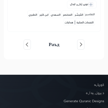
نورې ژباړې لیدل
التفاسير:
المُيسَّر
المختصر
السعدي
ابن كثير
الطبري
|
النفحات المكية
هدايات
Раъд
کور‌پاڼه
د پروژې په اړه
Generate Quranic Designs