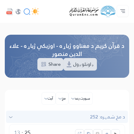
ژبه
Audio
کور‌پاڼه
د پروژې په اړه
د ژباړو فهرست
مونږ سره اړیکه ونیسه
د پراختیا ورکوونکو چوپړتیاوې - API
Browse Old Version
د قرآن کریم د معناوو ژباړه - اوزبکي ژباړه - علاء
الدین منصور
ډاونلوډول
Share
سورت رعد
مخ
آیت
د مخ شمېره: 252
13
:
25