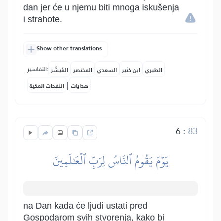
dan jer će u njemu biti mnoga iskušenja
i strahote.
Show other translations
التفاسير:
الطبري
ابن كثير
السعدي
المختصر
المُيسَّر
|
هدايات
النفحات المكية
6
:
83
يَوۡمَ يَقُومُ ٱلنَّاسُ لِرَبِّ ٱلۡعَٰلَمِينَ
na Dan kada će ljudi ustati pred
Gospodarom svih stvorenja, kako bi