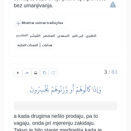
bez umanjivanja.
Mostrar outras traduções
التفاسير:
الطبري
ابن كثير
السعدي
المختصر
المُيسَّر
|
هدايات
النفحات المكية
3
:
83
وَإِذَا كَالُوهُمۡ أَو وَّزَنُوهُمۡ يُخۡسِرُونَ
a kada drugima nešto prodaju, pa to
vagaju, onda pri mjerenju zakidaju.
Takvo je bilo stanje medinelija kada je