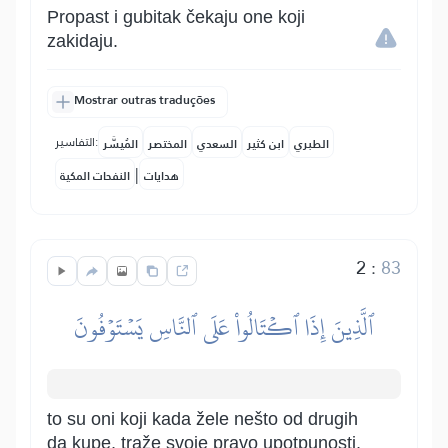
Propast i gubitak čekaju one koji
zakidaju.
Mostrar outras traduções
التفاسير:
الطبري
ابن كثير
السعدي
المختصر
المُيسَّر
|
هدايات
النفحات المكية
2
:
83
ٱلَّذِينَ إِذَا ٱكۡتَالُواْ عَلَى ٱلنَّاسِ يَسۡتَوۡفُونَ
to su oni koji kada žele nešto od drugih
da kupe, traže svoje pravo upotpunosti,