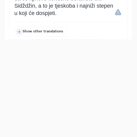
Sidždžin, a to je tjeskoba i najniži stepen
u koji će dospjeti.
Show other translations
التفاسير:
الطبري
ابن كثير
السعدي
المختصر
المُيسَّر
|
هدايات
النفحات المكية
8
:
83
وَمَآ أَدۡرَىٰكَ مَا سِجِّينٞ
A da li ti, o Poslaniče, znaš šta je
Sidždžin?