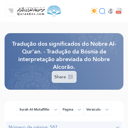
Página inicial
Índice de tradução
Audio
Serviços para desenvolvedores - API
Acerca do projeto
Contacta-nos
Idioma
Browse Old Version
Tradução dos significados do Nobre Al-
Qur’an. - Tradução da Bósnia de
interpretação abreviada do Nobre
Alcorão.
Share
Surah Al-Mutaffifin
Página
Versículo
Número de página: 587