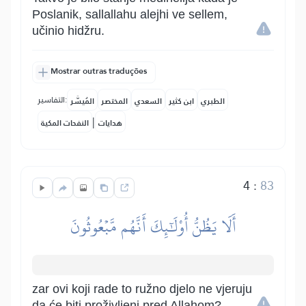
Poslanik, sallallahu alejhi ve sellem,
učinio hidžru.
Mostrar outras traduções
التفاسير:
الطبري
ابن كثير
السعدي
المختصر
المُيسَّر
|
هدايات
النفحات المكية
4
:
83
أَلَا يَظُنُّ أُوْلَٰٓئِكَ أَنَّهُم مَّبۡعُوثُونَ
zar ovi koji rade to ružno djelo ne vjeruju
da će biti proživljeni pred Allahom?