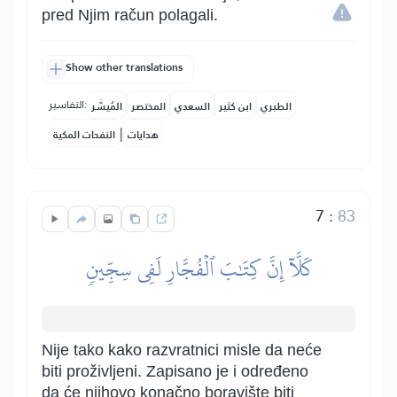
pred Njim račun polagali.
Show other translations
التفاسير:
الطبري
ابن كثير
السعدي
المختصر
المُيسَّر
|
هدايات
النفحات المكية
7
:
83
كَلَّآ إِنَّ كِتَٰبَ ٱلۡفُجَّارِ لَفِي سِجِّينٖ
Nije tako kako razvratnici misle da neće
biti proživljeni. Zapisano je i određeno
da će njihovo konačno boravište biti