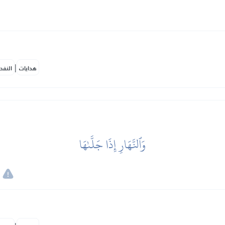
|
هدايات
النفح
وَٱلنَّهَارِ إِذَا جَلَّىٰهَا
,