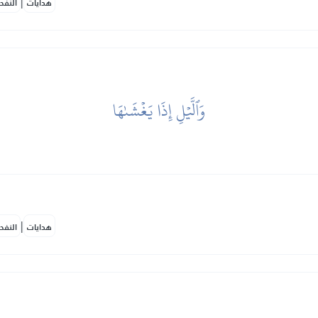
|
هدايات
النفح
وَٱلَّيۡلِ إِذَا يَغۡشَىٰهَا
|
هدايات
النفح