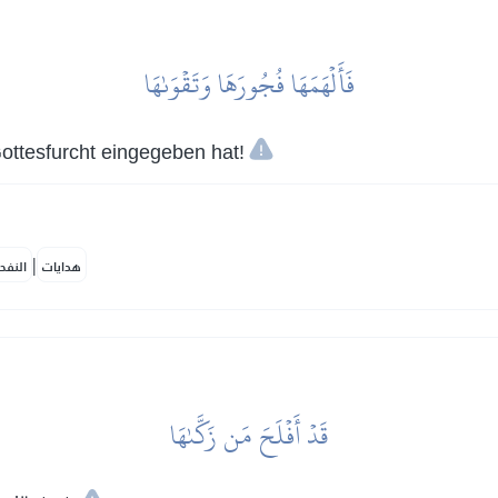
فَأَلۡهَمَهَا فُجُورَهَا وَتَقۡوَىٰهَا
Gottesfurcht eingegeben hat!
|
هدايات
النفح
قَدۡ أَفۡلَحَ مَن زَكَّىٰهَا