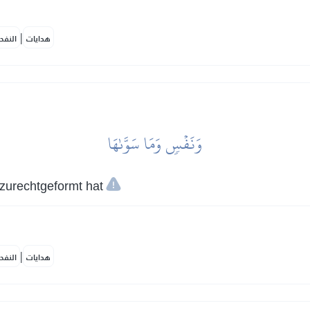
|
هدايات
النفح
وَنَفۡسٖ وَمَا سَوَّىٰهَا
 zurechtgeformt hat
|
هدايات
النفح