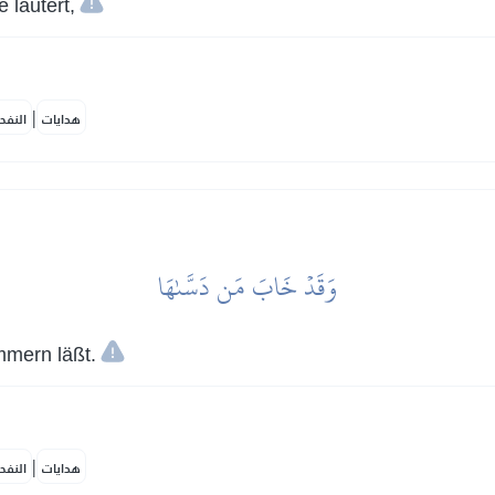
 läutert,
|
هدايات
النفح
وَقَدۡ خَابَ مَن دَسَّىٰهَا
mmern läßt.
|
هدايات
النفح