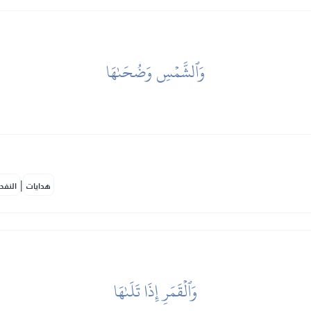
وَٱلشَّمۡسِ وَضُحَىٰهَا
|
هدايات
النفح
وَٱلۡقَمَرِ إِذَا تَلَىٰهَا