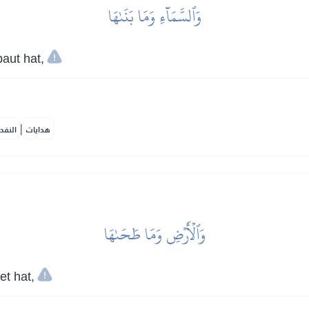
وَٱلسَّمَآءِ وَمَا بَنَىٰهَا
aut hat,
|
هدايات
النفح
وَٱلۡأَرۡضِ وَمَا طَحَىٰهَا
et hat,