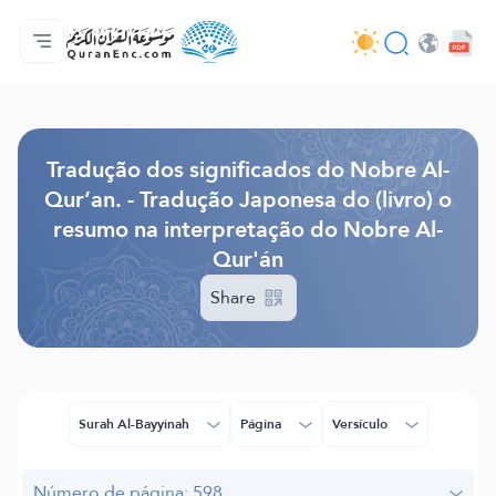
Página inicial
Índice de tradução
Audio
Serviços para desenvolvedores - API
Acerca do projeto
Contacta-nos
Idioma
Browse Old Version
Tradução dos significados do Nobre Al-
Qur’an. - Tradução Japonesa do (livro) o
resumo na interpretação do Nobre Al-
Qur'án
Share
Surah Al-Bayyinah
Página
Versículo
Número de página: 598