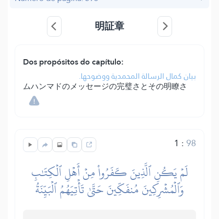
明証章
Dos propósitos do capítulo:
بيان كمال الرسالة المحمدية ووضوحها.
ムハンマドのメッセージの完璧さとその明瞭さ
1
:
98
لَمۡ يَكُنِ ٱلَّذِينَ كَفَرُواْ مِنۡ أَهۡلِ ٱلۡكِتَٰبِ
وَٱلۡمُشۡرِكِينَ مُنفَكِّينَ حَتَّىٰ تَأۡتِيَهُمُ ٱلۡبَيِّنَةُ