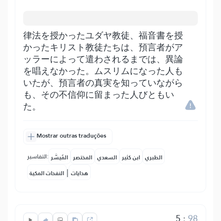
律法を授かったユダヤ教徒、福音書を授
かったキリスト教徒たちは、預言者がア
ッラーによって遣わされるまでは、異論
を唱えなかった。ムスリムになった人も
いたが、預言者の真実を知っていながら
も、その不信仰に留まった人びともい
た。
Mostrar outras traduções
التفاسير:
الطبري
ابن كثير
السعدي
المختصر
المُيسَّر
|
هدايات
النفحات المكية
5
:
98