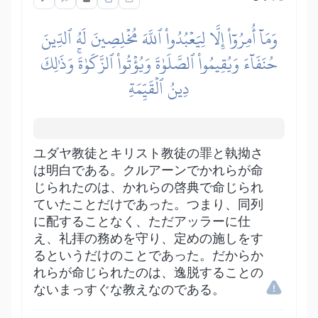
وَمَآ أُمِرُوٓاْ إِلَّا لِيَعۡبُدُواْ ٱللَّهَ مُخۡلِصِينَ لَهُ ٱلدِّينَ
حُنَفَآءَ وَيُقِيمُواْ ٱلصَّلَوٰةَ وَيُؤۡتُواْ ٱلزَّكَوٰةَۚ وَذَٰلِكَ
دِينُ ٱلۡقَيِّمَةِ
ユダヤ教徒とキリスト教徒の罪と執拗さ
は明白である。クルアーンでかれらが命
じられたのは、かれらの啓典で命じられ
ていたことだけであった。つまり、同列
に配することなく、ただアッラーに仕
え、礼拝の務めを守り、定めの施しをす
るというだけのことであった。だからか
れらが命じられたのは、逸脱することの
ないまっすぐな教えなのである。