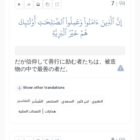
7
:
98
إِنَّ ٱلَّذِينَ ءَامَنُواْ وَعَمِلُواْ ٱلصَّٰلِحَٰتِ أُوْلَٰٓئِكَ
هُمۡ خَيۡرُ ٱلۡبَرِيَّةِ
だが信仰して善行に励む者たちは、被造
物の中で最善の者だ。
Show other translations
التفاسير:
الطبري
ابن كثير
السعدي
المختصر
المُيسَّر
|
هدايات
النفحات المكية
8
:
98