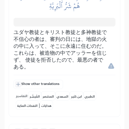
هُمۡ شَرُّ ٱلۡبَرِيَّةِ
ユダヤ教徒とキリスト教徒と多神教徒で
不信心の者は、審判の日には、地獄の火
の中に入って、そこに永遠に住むのだ。
これらは、被造物の中でアッラーを信じ
ず、 使徒を拒否したので、最悪の者で
ある。
Show other translations
التفاسير:
الطبري
ابن كثير
السعدي
المختصر
المُيسَّر
|
هدايات
النفحات المكية