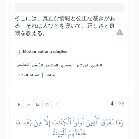
そこには、真正な情報と公正な裁きがあ
る。それは人びとを導いて、正しさと良
識を教える。
Mostrar outras traduções
التفاسير:
الطبري
ابن كثير
السعدي
المختصر
المُيسَّر
|
هدايات
النفحات المكية
4
:
98
وَمَا تَفَرَّقَ ٱلَّذِينَ أُوتُواْ ٱلۡكِتَٰبَ إِلَّا مِنۢ بَعۡدِ مَا
جَآءَتۡهُمُ ٱلۡبَيِّنَةُ