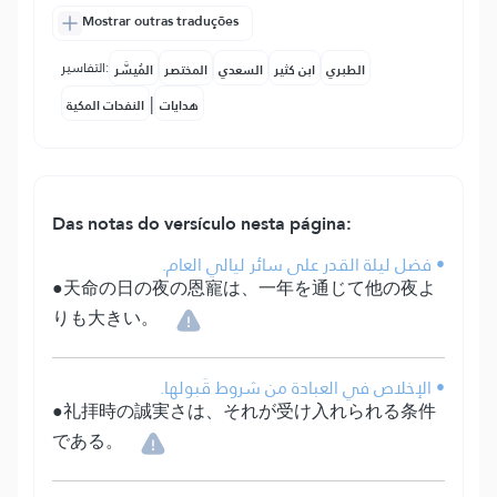
Mostrar outras traduções
التفاسير:
الطبري
ابن كثير
السعدي
المختصر
المُيسَّر
|
هدايات
النفحات المكية
Das notas do versículo nesta página:
• فضل ليلة القدر على سائر ليالي العام.
●天命の日の夜の恩寵は、一年を通じて他の夜よ
りも大きい。
• الإخلاص في العبادة من شروط قَبولها.
●礼拝時の誠実さは、それが受け入れられる条件
である。