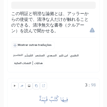
この明証と明澄な論拠とは、アッラーか
らの使徒で、清浄な人だけが触れること
のできる、清浄無欠な書巻（クルアー
ン）を読んで聞かせる。
Mostrar outras traduções
التفاسير:
الطبري
ابن كثير
السعدي
المختصر
المُيسَّر
|
هدايات
النفحات المكية
3
:
98
فِيهَا كُتُبٞ قَيِّمَةٞ