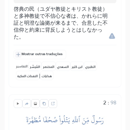
啓典の民（ユダヤ教徒とキリスト教徒）
と多神教徒で不信心な者は、かれらに明
証と明澄な論拠が来るまで、合意した不
信仰と約束に背反しようとはしなかっ
た。
Mostrar outras traduções
التفاسير:
الطبري
ابن كثير
السعدي
المختصر
المُيسَّر
|
هدايات
النفحات المكية
2
:
98
رَسُولٞ مِّنَ ٱللَّهِ يَتۡلُواْ صُحُفٗا مُّطَهَّرَةٗ