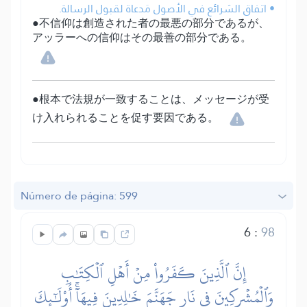
• اتفاق الشرائع في الأصول مَدعاة لقبول الرسالة.
●不信仰は創造された者の最悪の部分であるが、
アッラーへの信仰はその最善の部分である。
●根本で法規が一致することは、メッセージが受
け入れられることを促す要因である。
Número de página: 599
6
:
98
إِنَّ ٱلَّذِينَ كَفَرُواْ مِنۡ أَهۡلِ ٱلۡكِتَٰبِ
وَٱلۡمُشۡرِكِينَ فِي نَارِ جَهَنَّمَ خَٰلِدِينَ فِيهَآۚ أُوْلَٰٓئِكَ