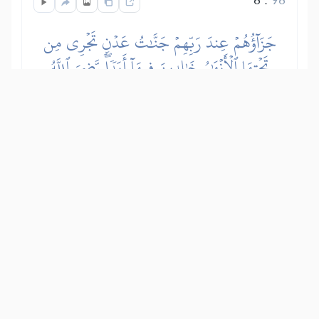
جَزَآؤُهُمۡ عِندَ رَبِّهِمۡ جَنَّٰتُ عَدۡنٖ تَجۡرِي مِن
تَحۡتِهَا ٱلۡأَنۡهَٰرُ خَٰلِدِينَ فِيهَآ أَبَدٗاۖ رَّضِيَ ٱللَّهُ
عَنۡهُمۡ وَرَضُواْ عَنۡهُۚ ذَٰلِكَ لِمَنۡ خَشِيَ رَبَّهُۥ
かれらへの主（アッラー）からの報奨
は、樹木と宮殿があり川が下を流れる楽
園で、そこに永遠に住む。アッラーはか
れらの信仰と服従に満悦され、かれらも
恩寵に喜悦している。これらは主を畏れ
る者に対するもので、その命令に従い、
禁止されたものは控えるのだ。
Show other translations