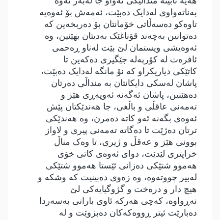
ھەیە نابێتە منداڵێکی تەواو جا لەبەر ئەوە
بەناتەواوی لەدایک دەبێت، ئەمەش بۆ ئەوەیە
تاوەکو دەسەڵاتی خۆمانتان بۆ دەربخەین کە
دەتوانین بەچەند قۆناغێک بەدیتان بھێنین، وە
ئەوەیشی ویستمان لێ بێت لەناو ڕەحمی
ئافرەت لە کۆرپەلە جێگیری دەکەین تا
کاتێکی دیاریکراو کە نۆ مانگە لەدایک دەبێت،
پاشان لەسکی دایکانتان بە منداڵی دەرتان
دەھێنین، پاشان ئەگەنە ئەوپەڕی ھێز و
تەمەنی عاقڵی و باڵغی، جا ھەندێکتان پێش
ئەوەی بگەنە ئەو کاتە دەمرن، وە ھەندێکی
ترتان دەژێت تا دەگاتە تەمەنی پیری و لاواز
بوونی ھێز و عەقڵ و ژیری، تا وەک مناڵ
خراپتری لێدێت، دوای ئەوەی کاتی خۆی
ھەموو شتێکی دەزانی ئێستا ھەموو شتێکی
لەبیر چووتەوە، وە زەوی دەبینیت کە وشکە و
ھیچ دار و درەخت و گژوگیایەکی لێ
نەڕواوە، کەچی ھەرکە ئاوی بارانی بەسەردا
دەبارێت ئیتر ڕووەکەکان دەبزوێت و لە