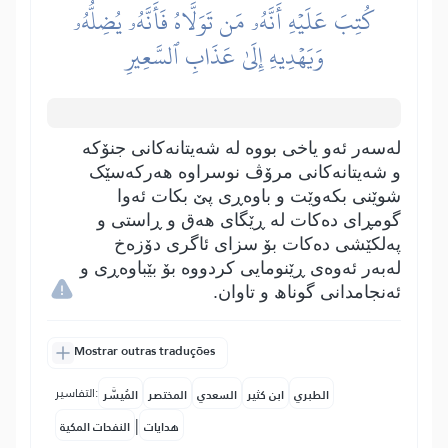
كُتِبَ عَلَيۡهِ أَنَّهُۥ مَن تَوَلَّاهُ فَأَنَّهُۥ يُضِلُّهُۥ
وَيَهۡدِيهِ إِلَىٰ عَذَابِ ٱلسَّعِيرِ
لەسەر ئەو یاخی بووە لە شەیتانەکانی جنۆکە
و شەیتانەکانی مرۆڤ نوسراوە ھەرکەسێک
شوێنی بکەوێت و باوەڕی پێ بکات ئەوا
گومڕای دەکات لە ڕێگای ھەق و ڕاستی و
پەلکێشی دەکات بۆ سزای ئاگری دۆزەخ
لەبەر ئەوەی ڕێنومایی کردووە بۆ بێباوەڕی و
ئەنجامدانی گوناھ و تاوان.
Mostrar outras traduções
التفاسير:
الطبري
ابن كثير
السعدي
المختصر
المُيسَّر
|
هدايات
النفحات المكية