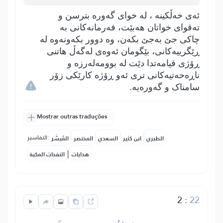
ئەی خەڵکینە ، لە خوای گەورە بترسن و
تەقوای خواتان ھەبێت، فەرمانەکانی بە
چاکی جێ بەجێ بکەن، وە دوور بکەونەوە لە
ڕێگرییەکانی، بێگومان ئەوەی لەگەڵ ھاتنی
ڕۆژی قیامەتدا دێت لە بوومەلەرزە و
ناڕەحەتیەکانی تری ئەو ڕۆژە کارێکی زۆر
سامناک و گەورەیە.
Mostrar outras traduções
التفاسير:
الطبري
ابن كثير
السعدي
المختصر
المُيسَّر
|
هدايات
النفحات المكية
2
:
22