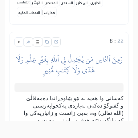
التفاسير:
الطبري
ابن كثير
السعدي
المختصر
المُيسَّر
|
هدايات
النفحات المكية
8
:
22
وَمِنَ ٱلنَّاسِ مَن يُجَٰدِلُ فِي ٱللَّهِ بِغَيۡرِ عِلۡمٖ وَلَا
هُدٗى وَلَا كِتَٰبٖ مُّنِيرٖ
کەسانی وا ھەیە لە نێو بێباوەڕاندا دەمەقاڵێ
و گفتوگۆ دەکەن لەبارەی یەکخواپەرستی
(اللە تعالی) وە، بەبێ زانست و زانیاریەکی وا
کە بیانگەیەنێتە ھەق و ڕاستی، وە بەبێ
ئەوەی شوێن ھیچ ڕێنوێنکار و ھیدایەتدەرێک
کەوتبن ڕێنماییان بکات، وە بەبێ ئەوەیش