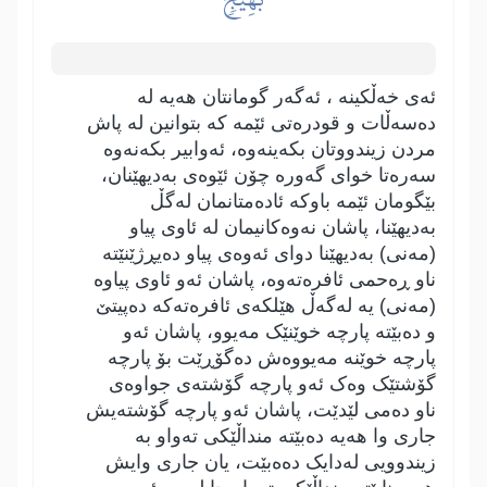
ئەی خەڵکینە ، ئەگەر گومانتان ھەیە لە
دەسەڵات و قودرەتی ئێمە کە بتوانین لە پاش
مردن زیندووتان بکەینەوە، ئەوابیر بکەنەوە
سەرەتا خوای گەورە چۆن ئێوەی بەدیھێنان،
بێگومان ئێمە باوکە ئادەمتانمان لەگڵ
بەدیھێنا، پاشان نەوەکانیمان لە ئاوی پیاو
(مەنی) بەدیھێنا دوای ئەوەی پیاو دەیڕژێنێتە
ناو ڕەحمی ئافرەتەوە، پاشان ئەو ئاوی پیاوە
(مەنی) یە لەگەڵ ھێلکەی ئافرەتەکە دەپیتێ
و دەبێتە پارچە خوێنێک مەیوو، پاشان ئەو
پارچە خوێنە مەیووەش دەگۆڕێت بۆ پارچە
گۆشتێک وەک ئەو پارچە گۆشتەی جواوەی
ناو دەمی لێدێت، پاشان ئەو پارچە گۆشتەیش
جاری وا ھەیە دەبێتە منداڵێکی تەواو بە
زیندوویی لەدایک دەەبێت، یان جاری وایش