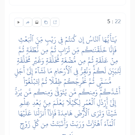
5
:
22
يَٰٓأَيُّهَا ٱلنَّاسُ إِن كُنتُمۡ فِي رَيۡبٖ مِّنَ ٱلۡبَعۡثِ
فَإِنَّا خَلَقۡنَٰكُم مِّن تُرَابٖ ثُمَّ مِن نُّطۡفَةٖ ثُمَّ
مِنۡ عَلَقَةٖ ثُمَّ مِن مُّضۡغَةٖ مُّخَلَّقَةٖ وَغَيۡرِ مُخَلَّقَةٖ
لِّنُبَيِّنَ لَكُمۡۚ وَنُقِرُّ فِي ٱلۡأَرۡحَامِ مَا نَشَآءُ إِلَىٰٓ أَجَلٖ
مُّسَمّٗى ثُمَّ نُخۡرِجُكُمۡ طِفۡلٗا ثُمَّ لِتَبۡلُغُوٓاْ
أَشُدَّكُمۡۖ وَمِنكُم مَّن يُتَوَفَّىٰ وَمِنكُم مَّن يُرَدُّ
إِلَىٰٓ أَرۡذَلِ ٱلۡعُمُرِ لِكَيۡلَا يَعۡلَمَ مِنۢ بَعۡدِ عِلۡمٖ
شَيۡـٔٗاۚ وَتَرَى ٱلۡأَرۡضَ هَامِدَةٗ فَإِذَآ أَنزَلۡنَا عَلَيۡهَا
ٱلۡمَآءَ ٱهۡتَزَّتۡ وَرَبَتۡ وَأَنۢبَتَتۡ مِن كُلِّ زَوۡجِۭ
بَهِيجٖ