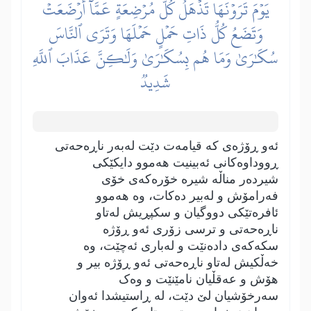
يَوۡمَ تَرَوۡنَهَا تَذۡهَلُ كُلُّ مُرۡضِعَةٍ عَمَّآ أَرۡضَعَتۡ
وَتَضَعُ كُلُّ ذَاتِ حَمۡلٍ حَمۡلَهَا وَتَرَى ٱلنَّاسَ
سُكَٰرَىٰ وَمَا هُم بِسُكَٰرَىٰ وَلَٰكِنَّ عَذَابَ ٱللَّهِ
شَدِيدٞ
ئەو ڕۆژەی کە قیامەت دێت لەبەر ناڕەحەتی
ڕووداوەکانی ئەبینیت ھەموو دایکێکی
شیردەر مناڵە شیرە خۆرەکەی خۆی
فەرامۆش و لەبیر دەکات، وە ھەموو
ئافرەتێکی دووگیان و سکپڕیش لەتاو
ناڕەحەتی و ترسی زۆری ئەو ڕۆژە
سکەکەی دادەنێت و لەباری ئەچێت، وە
خەڵکیش لەتاو ناڕەحەتی ئەو ڕۆژە بیر و
ھۆش و عەقڵیان نامێنێت و وەک
سەرخۆشیان لێ دێت، لە ڕاستیشدا ئەوان