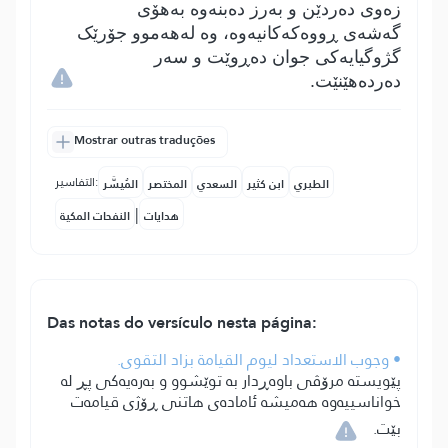
زەوی دەردێن و بەرز دەبنەوە بەھۆی
گەشەی ڕووەکەکانیەوە، وە لەھەموو جۆرێک
گژوگیایەکی جوان دەڕوێت و سەر
دەردەھێنێت.
Mostrar outras traduções
التفاسير:
الطبري
ابن كثير
السعدي
المختصر
المُيسَّر
|
هدايات
النفحات المكية
Das notas do versículo nesta página:
• وجوب الاستعداد ليوم القيامة بزاد التقوى.
پێویستە مرۆڤی باوەڕدار بە توێشوو و بەرەیەکی پڕ لە
خواناسییەوە ھەمیشە ئامادەی ھاتنی ڕۆژی قیامەت
بێت.