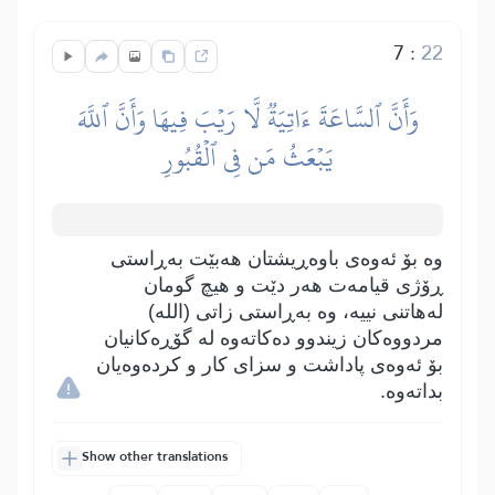
7
:
22
وَأَنَّ ٱلسَّاعَةَ ءَاتِيَةٞ لَّا رَيۡبَ فِيهَا وَأَنَّ ٱللَّهَ
يَبۡعَثُ مَن فِي ٱلۡقُبُورِ
وە بۆ ئەوەی باوەڕیشتان ھەبێت بەڕاستی
ڕۆژی قیامەت ھەر دێت و ھیچ گومان
لەھاتنی نییە، وە بەڕاستی زاتی (اللە)
مردووەکان زیندوو دەکاتەوە لە گۆڕەکانیان
بۆ ئەوەی پاداشت و سزای کار و کردەوەیان
بداتەوە.
Show other translations