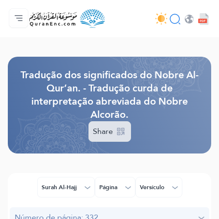
Página inicial
Índice de tradução
Audio
Serviços para desenvolvedores - API
Acerca do projeto
Contacta-nos
Idioma
Browse Old Version
Tradução dos significados do Nobre Al-
Qur’an. - Tradução curda de
interpretação abreviada do Nobre
Alcorão.
Share
Surah Al-Hajj
Página
Versículo
Número de página: 332