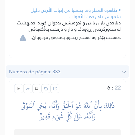
• ظاهرة المطر وما يتبعها من إنبات الأرض دليل
ملموس على بعث الأموات.
دیاردەی باران بارین و ئەوەیشی بەدوای خۆیدا دەیھێنیت
لە سەوزکردنی ڕووەک و دار و درەخت بەڵگەیەکی
ھەست پێکراوە لەسەر زیندووبونەوەی مردووان.
Número de página: 333
6
:
22
ذَٰلِكَ بِأَنَّ ٱللَّهَ هُوَ ٱلۡحَقُّ وَأَنَّهُۥ يُحۡيِ ٱلۡمَوۡتَىٰ
وَأَنَّهُۥ عَلَىٰ كُلِّ شَيۡءٖ قَدِيرٞ