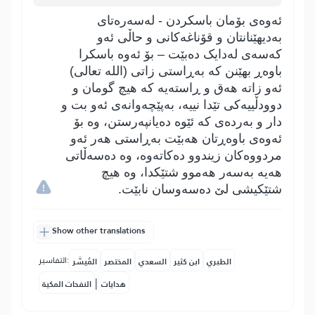
ئەوەی بۆمان باسکردن - لەسەرەتای
بەدیھێنانتان و قۆناغەکانی و حاڵی ئەو
کەسەی لەدایک دەبێت – بۆ ئەوە باسکرا
باوەڕ بھێنن کە بەڕاستی زاتی (اللە تعالی)
ئەو زاتە ھەق و ڕاستەیە کە ھیچ گومان و
دوودڵییەکی تێدا نییە، بەپێچەوانەی ئەو بت و
دار و بەردەی کە ئێوە دەیانپەرستن، وە بۆ
ئەوەی باوەڕتان ھەبێت بەڕاستی ھەر ئەو
مردووەکان زیندوو دەکاتەوە، وە دەسەڵاتی
ھەیە بەسەر ھەموو شتێکدا، وە ھیچ
شتێکیشی لێ دەسەوسان نابێت.
Show other translations
التفاسير:
الطبري
ابن كثير
السعدي
المختصر
المُيسَّر
|
هدايات
النفحات المكية