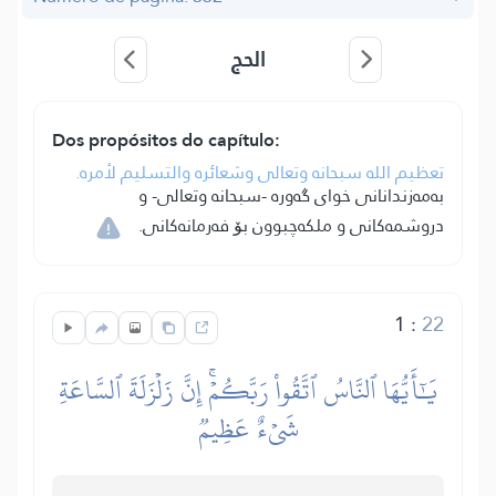
الحج
Dos propósitos do capítulo:
تعظيم الله سبحانه وتعالى وشعائره والتسليم لأمره.
بەمەزندانانى خواى گەورە -سبحانه وتعالى- و
دروشمەکانى و ملکەچبوون بۆ فەرمانەکانى.
1
:
22
يَٰٓأَيُّهَا ٱلنَّاسُ ٱتَّقُواْ رَبَّكُمۡۚ إِنَّ زَلۡزَلَةَ ٱلسَّاعَةِ
شَيۡءٌ عَظِيمٞ