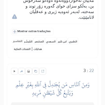
مەییان نەخواردووەتەوە تاوەکو سەرخۆش
بن، بەڵکو سزای خوای گەورە زۆر توند و
سەختە، لەبەر ئەوەیە ژیری و عەقڵیان
لانامێنێت.
Mostrar outras traduções
التفاسير:
الطبري
ابن كثير
السعدي
المختصر
المُيسَّر
|
هدايات
النفحات المكية
3
:
22
وَمِنَ ٱلنَّاسِ مَن يُجَٰدِلُ فِي ٱللَّهِ بِغَيۡرِ عِلۡمٖ
وَيَتَّبِعُ كُلَّ شَيۡطَٰنٖ مَّرِيدٖ