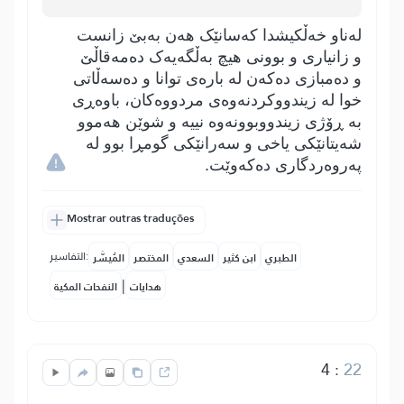
لەناو خەڵکیشدا کەسانێک ھەن بەبێ زانست
و زانیاری و بوونی ھیچ بەڵگەیەک دەمەقاڵێ
و دەمبازی دەکەن لە بارەی توانا و دەسەڵاتی
خوا لە زیندووکردنەوەی مردووەکان، باوەڕی
بە ڕۆژی زیندووبوونەوە نییە و شوێن ھەموو
شەیتانێکی یاخی و سەرانێکی گومڕا بوو لە
پەروەردگاری دەکەوێت.
Mostrar outras traduções
التفاسير:
الطبري
ابن كثير
السعدي
المختصر
المُيسَّر
|
هدايات
النفحات المكية
4
:
22