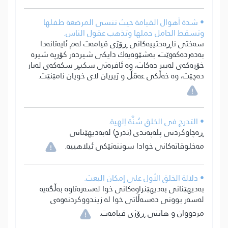
• شدة أهوال القيامة حيث تنسى المرضعة طفلها
وتسقط الحامل حملها وتذهب عقول الناس.
سەختی ناڕەحتییەکانی ڕۆژی قیامەت لەم ئایەتانەدا
بەدەردەکەوێت، بەشێوەیەك دایکی شیردەر کۆرپە شیرە
خۆرەکەی لەبیر دەکات، وە ئافرەتی سکپڕ سکەکەی لەبار
دەچێت، وە خەڵکی عەقڵ و ژیریان لای خویان نامێنێت.
• التدرج في الخلق سُنَّة إلهية.
ڕەچاوکردنی پلەپەندی (تدرج) لەبەدیھێنانی
مەخلوقاتەکانی خوادا سوننەتێکی ئیلاھییە.
• دلالة الخلق الأول على إمكان البعث.
بەدیھێنانی بەدیھێنراوەکانی خوا لەسەرەتاوە بەڵگەیە
لەسەر بوونی دەسەڵاتی خوا لە زیندووکردنەوەی
مردووان و ھاتنی ڕۆژی قیامەت.