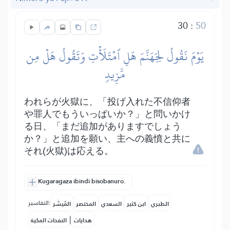
30
:
50
يَوۡمَ نَقُولُ لِجَهَنَّمَ هَلِ ٱمۡتَلَأۡتِ وَتَقُولُ هَلۡ مِن
مَّزِيدٖ
われらが火獄に、「投げ入れた不信仰者
や罪人でもういっぱいか？」と問いかけ
る日、「まだ追加がありますでしょう
か？」と追加を願い、主への義憤と共に
それ(火獄)は応える。
Kugaragaza ibindi bisobanuro.
التفاسير:
الطبري
ابن كثير
السعدي
المختصر
المُيسَّر
|
هدايات
النفحات المكية