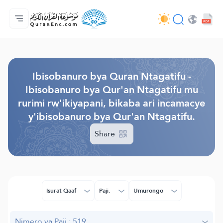
Ahabanza.
Ishakiro ry'ibisobanuro
Audio
Serivisi z'abakora amavugurura. - API
Ibijyanye n'umushinga.
Twandikire.
Ururimi.
Browse Old Version
Ibisobanuro bya Quran Ntagatifu -
Ibisobanuro bya Qur'an Ntagatifu mu
rurimi rw'ikiyapani, bikaba ari incamacye
y'ibisobanuro bya Qur'an Ntagatifu.
Share
Isurat Qaaf
Paji.
Umurongo
Nimero ya Paji.: 519