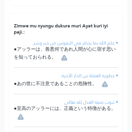
Zimwe mu nyungu dukura muri Ayat kuri iyi
paji.:
• علم الله بما يخطر في النفوس من خير وشر.
●アッラーは、善悪何であれ人間が心に宿す思い
を知っておられる。
• خطورة الغفلة عن الدار الآخرة.
●あの世に不注意であることの危険性。
• ثبوت صفة العدل لله تعالى.
●至高のアッラーには、正義という特徴がある。