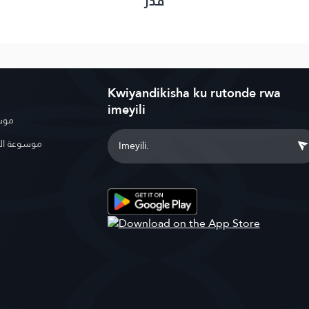
قدر
Kwiyandikisha ku rutonde rwa
imeyili
موسو
موسوعة ال