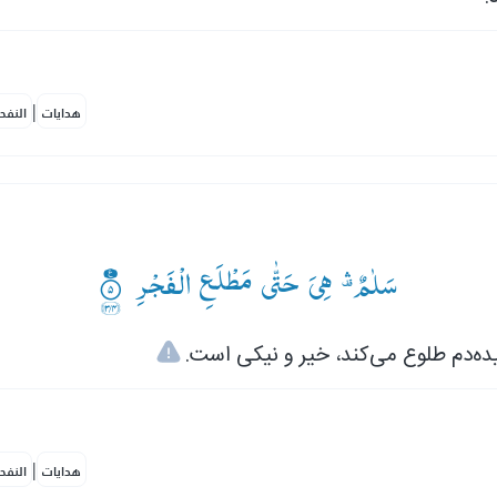
|
هدايات
النفح
سَلٰمٌ ۛ۫— هِیَ حَتّٰی مَطْلَعِ الْفَجْرِ ۟۠
پیده‌دم طلوع می‌کند، خیر و نیکی است
|
هدايات
النفح