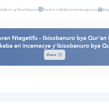
shakiro ry'ibisobanuro
Serivisi z'abakora amavugurura.
Ibi
ran Ntagatifu - Ibisobanuro bya Qur'an 
bikaba ari incamacye y'ibisobanuro bya Qu
Share