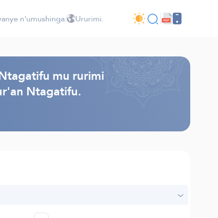
jyanye n'umushinga.
Ururimi.
Ntagatifu mu rurimi
r'an Ntagatifu.