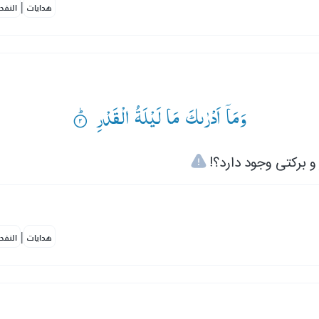
|
هدايات
النفح
وَمَاۤ اَدْرٰىكَ مَا لَیْلَةُ الْقَدْرِ ۟ؕ
 و برکتی وجود دارد؟
|
هدايات
النفح