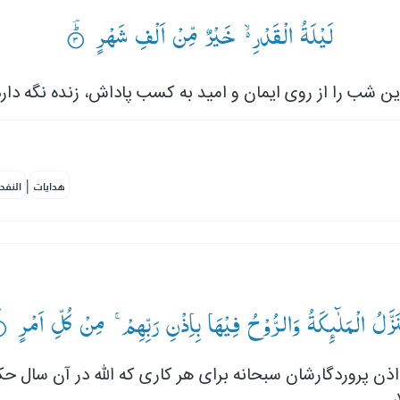
لَیْلَةُ الْقَدْرِ ۙ۬— خَیْرٌ مِّنْ اَلْفِ شَهْرٍ ۟ؕؔ
ین شب را از روی ایمان و امید به کسب پاداش، زنده نگه دارد
|
هدايات
النفح
تَنَزَّلُ الْمَلٰٓىِٕكَةُ وَالرُّوْحُ فِیْهَا بِاِذْنِ رَبِّهِمْ ۚ— مِنْ كُلِّ اَمْرٍ ۟
اذن پروردگارشان سبحانه برای هر کاری که الله در آن سال ح
د