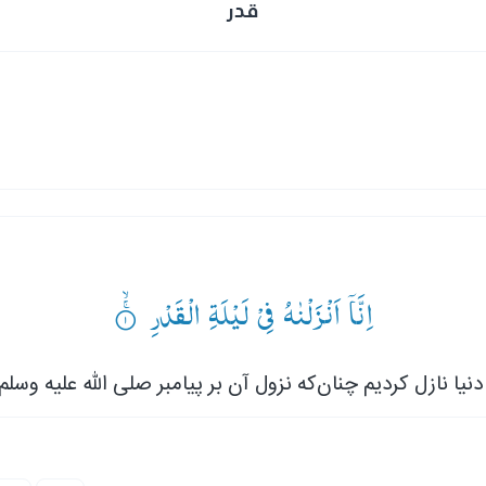
قدر
اِنَّاۤ اَنْزَلْنٰهُ فِیْ لَیْلَةِ الْقَدْرِ ۟ۚۙ
ن دنیا نازل کردیم چنان‌که نزول آن بر پیامبر صلی الله علیه وس