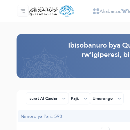
Ahabanza.
I
Ahabanza.
Ishakiro ry'ibisobanuro
Audio
Serivisi z'abakora amavugurura. - API
Ibijyanye n'umushinga.
Twandikire.
Ururimi.
Browse Old Version
Ibisobanuro bya Qu
rw'igiperesi, 
Isurat Al Qadar
Paji.
Umurongo
Nimero ya Paji.: 598