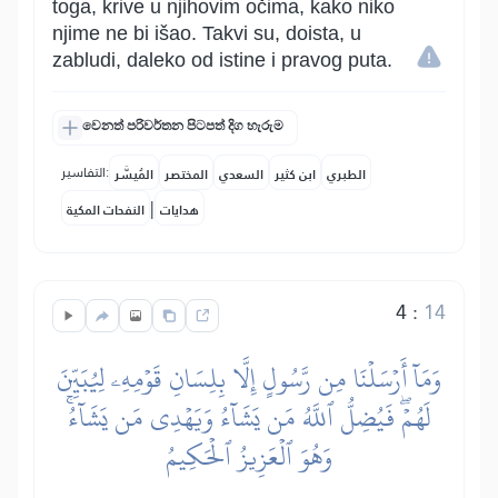
toga, krive u njihovim očima, kako niko
njime ne bi išao. Takvi su, doista, u
zabludi, daleko od istine i pravog puta.
වෙනත් පරිවර්තන පිටපත් දිග හැරුම
التفاسير:
الطبري
ابن كثير
السعدي
المختصر
المُيسَّر
|
هدايات
النفحات المكية
4
:
14
وَمَآ أَرۡسَلۡنَا مِن رَّسُولٍ إِلَّا بِلِسَانِ قَوۡمِهِۦ لِيُبَيِّنَ
لَهُمۡۖ فَيُضِلُّ ٱللَّهُ مَن يَشَآءُ وَيَهۡدِي مَن يَشَآءُۚ
وَهُوَ ٱلۡعَزِيزُ ٱلۡحَكِيمُ