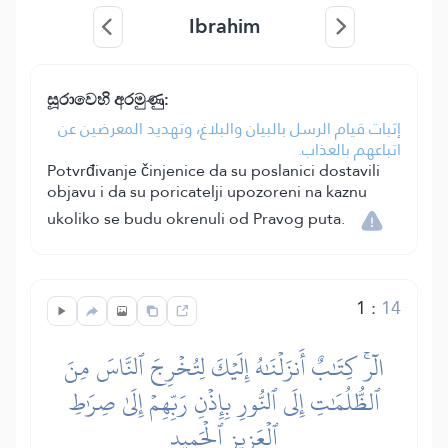
Ibrahim
සූරාවෙහි අරමුණු:
إثبات قيام الرسل بالبيان والبلاغ، وتهديد المعرضين عن
اتباعهم بالعذاب.
Potvrđivanje činjenice da su poslanici dostavili
objavu i da su poricatelji upozoreni na kaznu
ukoliko se budu okrenuli od Pravog puta.
1
:
14
الٓرۚ كِتَٰبٌ أَنزَلۡنَٰهُ إِلَيۡكَ لِتُخۡرِجَ ٱلنَّاسَ مِنَ
ٱلظُّلُمَٰتِ إِلَى ٱلنُّورِ بِإِذۡنِ رَبِّهِمۡ إِلَىٰ صِرَٰطِ
ٱلۡعَزِيزِ ٱلۡحَمِيدِ