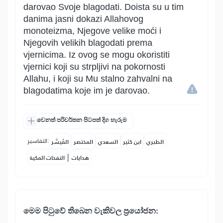
darovao Svoje blagodati. Doista su u tim
danima jasni dokazi Allahovog
monoteizma, Njegove velike moći i
Njegovih velikih blagodati prema
vjernicima. Iz ovog se mogu okoristiti
vjernici koji su strpljivi na pokornosti
Allahu, i koji su Mu stalno zahvalni na
blagodatima koje im je darovao.
වෙනත් පරිවර්තන පිටපත් දිග හැරුම
التفاسير:
الطبري
ابن كثير
السعدي
المختصر
المُيسَّر
|
هدايات
النفحات المكية
මෙ⁣ම පිටුවේ තිබෙන වැකිවල ප්‍රයෝජන: