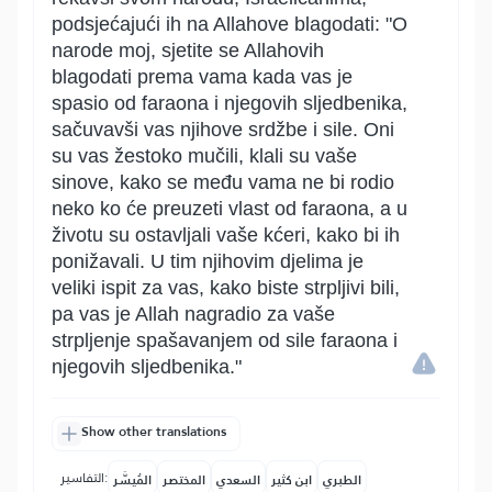
podsjećajući ih na Allahove blagodati: "O
narode moj, sjetite se Allahovih
blagodati prema vama kada vas je
spasio od faraona i njegovih sljedbenika,
sačuvavši vas njihove srdžbe i sile. Oni
su vas žestoko mučili, klali su vaše
sinove, kako se među vama ne bi rodio
neko ko će preuzeti vlast od faraona, a u
životu su ostavljali vaše kćeri, kako bi ih
ponižavali. U tim njihovim djelima je
veliki ispit za vas, kako biste strpljivi bili,
pa vas je Allah nagradio za vaše
strpljenje spašavanjem od sile faraona i
njegovih sljedbenika."
Show other translations
التفاسير:
الطبري
ابن كثير
السعدي
المختصر
المُيسَّر