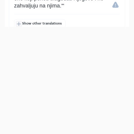
zahvaljuju na njima.'"
Show other translations
التفاسير:
الطبري
ابن كثير
السعدي
المختصر
المُيسَّر
|
هدايات
النفحات المكية
8
:
14
وَقَالَ مُوسَىٰٓ إِن تَكۡفُرُوٓاْ أَنتُمۡ وَمَن فِي ٱلۡأَرۡضِ
جَمِيعٗا فَإِنَّ ٱللَّهَ لَغَنِيٌّ حَمِيدٌ
I Musa reče svom narodu: "O narode