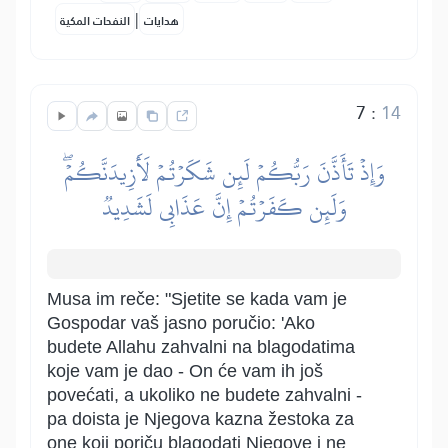
|
هدايات
النفحات المكية
7
:
14
وَإِذۡ تَأَذَّنَ رَبُّكُمۡ لَئِن شَكَرۡتُمۡ لَأَزِيدَنَّكُمۡۖ
وَلَئِن كَفَرۡتُمۡ إِنَّ عَذَابِي لَشَدِيدٞ
Musa im reče: "Sjetite se kada vam je
Gospodar vaš jasno poručio: 'Ako
budete Allahu zahvalni na blagodatima
koje vam je dao - On će vam ih još
povećati, a ukoliko ne budete zahvalni -
pa doista je Njegova kazna žestoka za
one koji poriču blagodati Njegove i ne