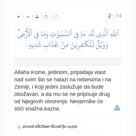
2
:
14
ٱللَّهِ ٱلَّذِي لَهُۥ مَا فِي ٱلسَّمَٰوَٰتِ وَمَا فِي ٱلۡأَرۡضِۗ
وَوَيۡلٞ لِّلۡكَٰفِرِينَ مِنۡ عَذَابٖ شَدِيدٍ
Allaha Kome, jedinom, pripadaja vlast
nad svim što se nalazi na nebesima i na
Zemlji, i Koji jedini zaslužuje da bude
obožavan, a da mu se ne pripisuje drug
od Njegovih stvorenja. Nevjernike će
stići snažna kazna.
වෙනත් පරිවර්තන පිටපත් දිග හැරුම