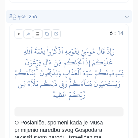
පිටු අංක: 256
6
:
14
وَإِذۡ قَالَ مُوسَىٰ لِقَوۡمِهِ ٱذۡكُرُواْ نِعۡمَةَ ٱللَّهِ
عَلَيۡكُمۡ إِذۡ أَنجَىٰكُم مِّنۡ ءَالِ فِرۡعَوۡنَ
يَسُومُونَكُمۡ سُوٓءَ ٱلۡعَذَابِ وَيُذَبِّحُونَ أَبۡنَآءَكُمۡ
وَيَسۡتَحۡيُونَ نِسَآءَكُمۡۚ وَفِي ذَٰلِكُم بَلَآءٞ مِّن
رَّبِّكُمۡ عَظِيمٞ
O Poslaniče, spomeni kada je Musa
primijenio naredbu svog Gospodara
rekavši svom narodu, Israelićanima,