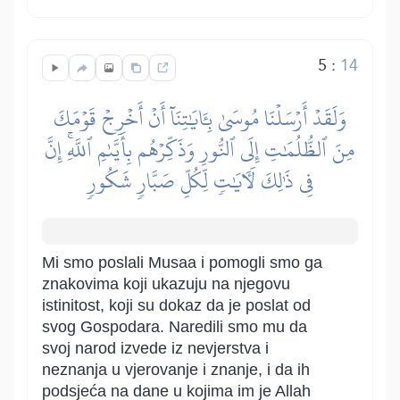
5
:
14
وَلَقَدۡ أَرۡسَلۡنَا مُوسَىٰ بِـَٔايَٰتِنَآ أَنۡ أَخۡرِجۡ قَوۡمَكَ
مِنَ ٱلظُّلُمَٰتِ إِلَى ٱلنُّورِ وَذَكِّرۡهُم بِأَيَّىٰمِ ٱللَّهِۚ إِنَّ
فِي ذَٰلِكَ لَأٓيَٰتٖ لِّكُلِّ صَبَّارٖ شَكُورٖ
Mi smo poslali Musaa i pomogli smo ga
znakovima koji ukazuju na njegovu
istinitost, koji su dokaz da je poslat od
svog Gospodara. Naredili smo mu da
svoj narod izvede iz nevjerstva i
neznanja u vjerovanje i znanje, i da ih
podsjeća na dane u kojima im je Allah