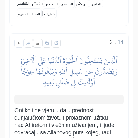
التفاسير:
الطبري
ابن كثير
السعدي
المختصر
المُيسَّر
|
هدايات
النفحات المكية
3
:
14
ٱلَّذِينَ يَسۡتَحِبُّونَ ٱلۡحَيَوٰةَ ٱلدُّنۡيَا عَلَى ٱلۡأٓخِرَةِ
وَيَصُدُّونَ عَن سَبِيلِ ٱللَّهِ وَيَبۡغُونَهَا عِوَجًاۚ
أُوْلَٰٓئِكَ فِي ضَلَٰلِۭ بَعِيدٖ
Oni koji ne vjeruju daju prednost
dunjalučkom životu i prolaznom užitku
nad Ahiretom i vječnim uživanjem, i ljude
odvraćaju sa Allahovog puta kojeg, radi