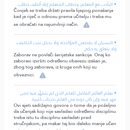
• التأدب مع المعلم، وخطاب المتعلم إياه ألطف خطاب.
Čovjek se treba držati pravila lijepog ponašanja
kad je riječ o odnosu prema učitelju i treba mu
se obraćati na najumilniji način.
• النسيان لا يقتضي المؤاخذة، ولا يدخل تحت التكليف،
ولا يتعلق به حكم.
Zaborav ne povlači šerijatske sankcije. Onaj ko
zaboravi izvršiti određenu obavezu izašao je,
zbog tog zaborava, iz kruga onih koji su
obveznici.
• تعلم العالم الفاضل للعلم الذي لم يَتَمَهَّر فيه ممن
مهر فيه، وإن كان دونه في العلم بدرجات كثيرة.
Ovi ajeti sadržajno govore o tome da je poželjno
da učenjak koji nije savladao određenu disciplinu
treba istu tu disciplinu savladati pred
stručnjakom, pa makar taj bio daleko manje učen