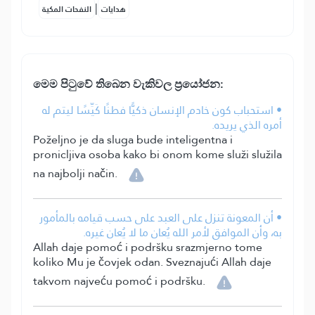
|
هدايات
النفحات المكية
මෙ⁣ම පිටුවේ තිබෙන වැකිවල ප්‍රයෝජන:
• استحباب كون خادم الإنسان ذكيًّا فطنًا كَيِّسًا ليتم له
أمره الذي يريده.
Poželjno je da sluga bude inteligentna i
pronicljiva osoba kako bi onom kome služi služila
na najbolji način.
• أن المعونة تنزل على العبد على حسب قيامه بالمأمور
به، وأن الموافق لأمر الله يُعان ما لا يُعان غيره.
Allah daje pomoć i podršku srazmjerno tome
koliko Mu je čovjek odan. Sveznajući Allah daje
takvom najveću pomoć i podršku.