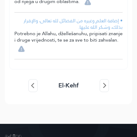
od njega u drugim oblastima.
• إضافة العلم وغيره من الفضائل لله تعالى، والإقرار
بذلك، وشكر الله عليها.
Potrebno je Allahu, džellešanuhu, pripisati znanje
i druge vrijednosti, te se za sve to biti zahvalan.
El-Kehf
මුල් පිටුව