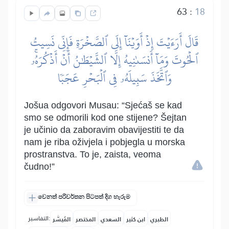
63
:
18
قَالَ أَرَءَيۡتَ إِذۡ أَوَيۡنَآ إِلَى ٱلصَّخۡرَةِ فَإِنِّي نَسِيتُ
ٱلۡحُوتَ وَمَآ أَنسَىٰنِيهُ إِلَّا ٱلشَّيۡطَٰنُ أَنۡ أَذۡكُرَهُۥۚ
وَٱتَّخَذَ سَبِيلَهُۥ فِي ٱلۡبَحۡرِ عَجَبٗا
Jošua odgovori Musau: “Sjećaš se kad
smo se odmorili kod one stijene? Šejtan
je učinio da zaboravim obavijestiti te da
nam je riba oživjela i pobjegla u morska
prostranstva. To je, zaista, veoma
čudno!”
වෙනත් පරිවර්තන පිටපත් දිග හැරුම
التفاسير:
الطبري
ابن كثير
السعدي
المختصر
المُيسَّر