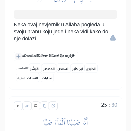
Neka ovaj nevjernik u Allaha pogleda u
svoju hranu koju jede i neka vidi kako do
nje dolazi.
වෙනත් පරිවර්තන පිටපත් දිග හැරුම
التفاسير:
الطبري
ابن كثير
السعدي
المختصر
المُيسَّر
|
هدايات
النفحات المكية
25
:
80
أَنَّا صَبَبۡنَا ٱلۡمَآءَ صَبّٗا