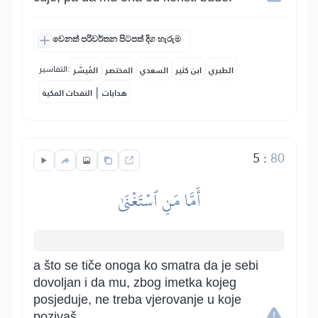
වෙනත් පරිවර්තන පිටපත් දිග හැරුම
التفاسير:
الطبري
ابن كثير
السعدي
المختصر
المُيسَّر
|
هدايات
النفحات المكية
5
:
80
أَمَّا مَنِ ٱسۡتَغۡنَىٰ
a što se tiče onoga ko smatra da je sebi
dovoljan i da mu, zbog imetka kojeg
posjeduje, ne treba vjerovanje u koje
pozivaš