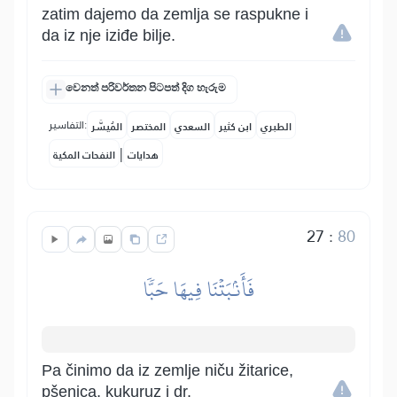
zatim dajemo da zemlja se raspukne i
da iz nje iziđe bilje.
වෙනත් පරිවර්තන පිටපත් දිග හැරුම
التفاسير:
الطبري
ابن كثير
السعدي
المختصر
المُيسَّر
|
هدايات
النفحات المكية
27
:
80
فَأَنۢبَتۡنَا فِيهَا حَبّٗا
Pa činimo da iz zemlje niču žitarice,
pšenica, kukuruz i dr.