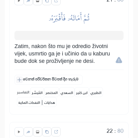
ثُمَّ أَمَاتَهُۥ فَأَقۡبَرَهُۥ
Zatim, nakon što mu je odredio životni
vijek, usmrtio ga je i učinio da u kaburu
bude dok se proživljenje ne desi.
වෙනත් පරිවර්තන පිටපත් දිග හැරුම
التفاسير:
الطبري
ابن كثير
السعدي
المختصر
المُيسَّر
|
هدايات
النفحات المكية
22
:
80