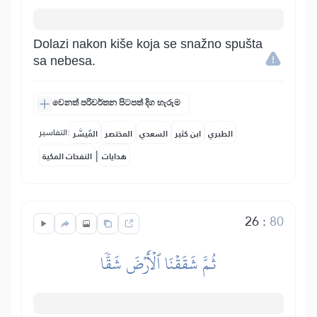
Dolazi nakon kiše koja se snažno spušta
sa nebesa.
වෙනත් පරිවර්තන පිටපත් දිග හැරුම
التفاسير:
الطبري
ابن كثير
السعدي
المختصر
المُيسَّر
|
هدايات
النفحات المكية
26
:
80
ثُمَّ شَقَقۡنَا ٱلۡأَرۡضَ شَقّٗا