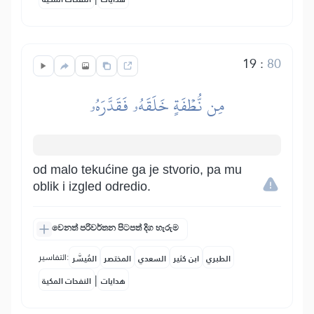
19
:
80
مِن نُّطۡفَةٍ خَلَقَهُۥ فَقَدَّرَهُۥ
od malo tekućine ga je stvorio, pa mu
oblik i izgled odredio.
වෙනත් පරිවර්තන පිටපත් දිග හැරුම
التفاسير:
الطبري
ابن كثير
السعدي
المختصر
المُيسَّر
|
هدايات
النفحات المكية