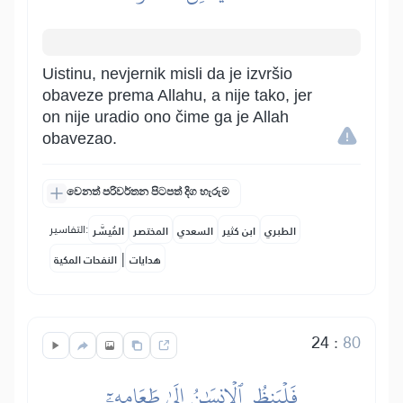
Uistinu, nevjernik misli da je izvršio
obaveze prema Allahu, a nije tako, jer
on nije uradio ono čime ga je Allah
obavezao.
වෙනත් පරිවර්තන පිටපත් දිග හැරුම
التفاسير:
الطبري
ابن كثير
السعدي
المختصر
المُيسَّر
|
هدايات
النفحات المكية
24
:
80
فَلۡيَنظُرِ ٱلۡإِنسَٰنُ إِلَىٰ طَعَامِهِۦٓ