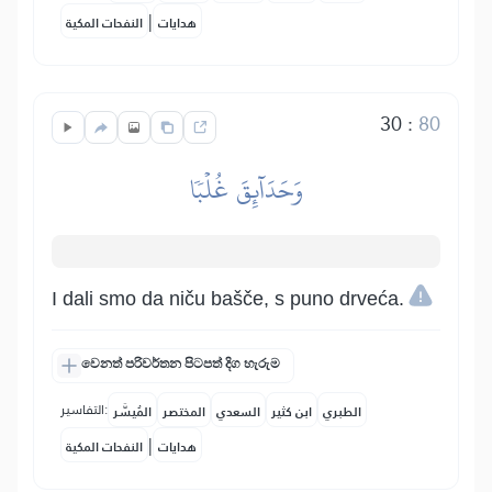
|
هدايات
النفحات المكية
30
:
80
وَحَدَآئِقَ غُلۡبٗا
I dali smo da niču bašče, s puno drveća.
වෙනත් පරිවර්තන පිටපත් දිග හැරුම
التفاسير:
الطبري
ابن كثير
السعدي
المختصر
المُيسَّر
|
هدايات
النفحات المكية