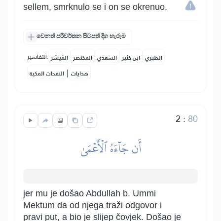
sellem, smrknulo se i on se okrenuo.
වෙනත් පරිවර්තන පිටපත් දිග හැරුම
التفاسير:
الطبري
ابن كثير
السعدي
المختصر
المُيسَّر
|
هدايات
النفحات المكية
2
:
80
أَن جَآءَهُ ٱلۡأَعۡمَىٰ
jer mu je došao Abdullah b. Ummi
Mektum da od njega traži odgovor i
pravi put, a bio je slijep čovjek. Došao je