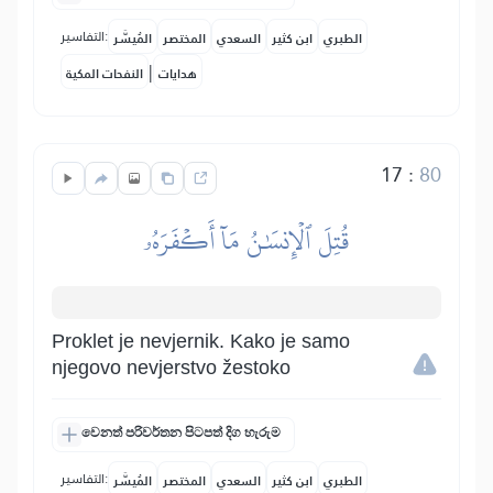
التفاسير:
الطبري
ابن كثير
السعدي
المختصر
المُيسَّر
|
هدايات
النفحات المكية
17
:
80
قُتِلَ ٱلۡإِنسَٰنُ مَآ أَكۡفَرَهُۥ
Proklet je nevjernik. Kako je samo
njegovo nevjerstvo žestoko
වෙනත් පරිවර්තන පිටපත් දිග හැරුම
التفاسير:
الطبري
ابن كثير
السعدي
المختصر
المُيسَّر