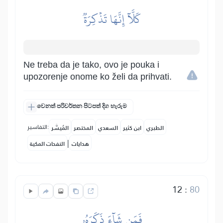
كَلَّآ إِنَّهَا تَذۡكِرَةٞ
Ne treba da je tako, ovo je pouka i
upozorenje onome ko želi da prihvati.
වෙනත් පරිවර්තන පිටපත් දිග හැරුම
التفاسير:
الطبري
ابن كثير
السعدي
المختصر
المُيسَّر
|
هدايات
النفحات المكية
12
:
80
فَمَن شَآءَ ذَكَرَهُۥ