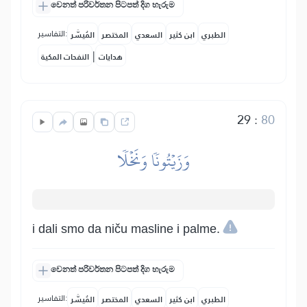
වෙනත් පරිවර්තන පිටපත් දිග හැරුම
التفاسير:
الطبري
ابن كثير
السعدي
المختصر
المُيسَّر
|
هدايات
النفحات المكية
29
:
80
وَزَيۡتُونٗا وَنَخۡلٗا
i dali smo da niču masline i palme.
වෙනත් පරිවර්තන පිටපත් දිග හැරුම
التفاسير:
الطبري
ابن كثير
السعدي
المختصر
المُيسَّر