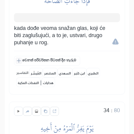
فَإِذَا جَآءَتِ ٱلصَّآخَّةُ
kada dođe veoma snažan glas, koji će
biti zaglušujući, a to je, ustvari, drugo
puhanje u rog.
වෙනත් පරිවර්තන පිටපත් දිග හැරුම
التفاسير:
الطبري
ابن كثير
السعدي
المختصر
المُيسَّر
|
هدايات
النفحات المكية
34
:
80
يَوۡمَ يَفِرُّ ٱلۡمَرۡءُ مِنۡ أَخِيهِ