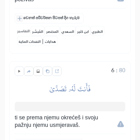
වෙනත් පරිවර්තන පිටපත් දිග හැරුම
التفاسير:
الطبري
ابن كثير
السعدي
المختصر
المُيسَّر
|
هدايات
النفحات المكية
6
:
80
فَأَنتَ لَهُۥ تَصَدَّىٰ
ti se prema njemu okrećeš i svoju
pažnju njemu usmjeravaš.