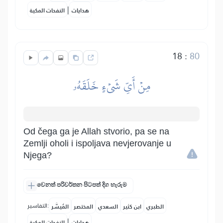
|
هدايات
النفحات المكية
18
:
80
مِنۡ أَيِّ شَيۡءٍ خَلَقَهُۥ
Od čega ga je Allah stvorio, pa se na
Zemlji oholi i ispoljava nevjerovanje u
Njega?
වෙනත් පරිවර්තන පිටපත් දිග හැරුම
التفاسير:
الطبري
ابن كثير
السعدي
المختصر
المُيسَّر
|
هدايات
النفحات المكية