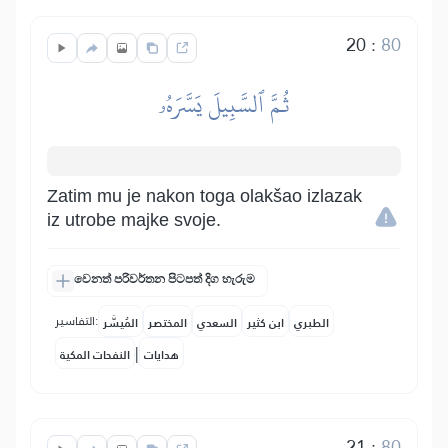
20
:
80
ثُمَّ ٱلسَّبِيلَ يَسَّرَهُۥ
Zatim mu je nakon toga olakšao izlazak
iz utrobe majke svoje.
වෙනත් පරිවර්තන පිටපත් දිග හැරුම
التفاسير:
الطبري
ابن كثير
السعدي
المختصر
المُيسَّر
|
هدايات
النفحات المكية
21
:
80