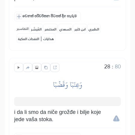
වෙනත් පරිවර්තන පිටපත් දිග හැරුම
التفاسير:
الطبري
ابن كثير
السعدي
المختصر
المُيسَّر
|
هدايات
النفحات المكية
28
:
80
وَعِنَبٗا وَقَضۡبٗا
i da li smo da niče grožđe i bilje koje
jede vaša stoka.