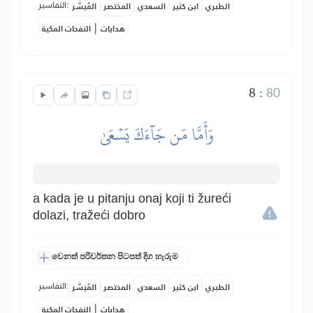
التفاسير:
الطبري
ابن كثير
السعدي
المختصر
المُيسَّر
|
هدايات
النفحات المكية
8
:
80
وَأَمَّا مَن جَآءَكَ يَسۡعَىٰ
a kada je u pitanju onaj koji ti žureći
dolazi, tražeći dobro
වෙනත් පරිවර්තන පිටපත් දිග හැරුම
التفاسير:
الطبري
ابن كثير
السعدي
المختصر
المُيسَّر
|
هدايات
النفحات المكية