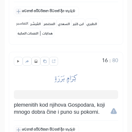
වෙනත් පරිවර්තන පිටපත් දිග හැරුම
التفاسير:
الطبري
ابن كثير
السعدي
المختصر
المُيسَّر
|
هدايات
النفحات المكية
16
:
80
كِرَامِۭ بَرَرَةٖ
plemenitih kod njihova Gospodara, koji
mnogo dobra čine i puno su pokorni.
වෙනත් පරිවර්තන පිටපත් දිග හැරුම