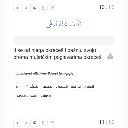
10
:
80
فَأَنتَ عَنۡهُ تَلَهَّىٰ
ti se od njega okrećeš i pažnju svoju
prema mušričkim poglavarima okrećeš.
වෙනත් පරිවර්තන පිටපත් දිග හැරුම
التفاسير:
الطبري
ابن كثير
السعدي
المختصر
المُيسَّر
|
هدايات
النفحات المكية
11
:
80