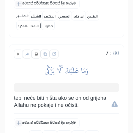
වෙනත් පරිවර්තන පිටපත් දිග හැරුම
التفاسير:
الطبري
ابن كثير
السعدي
المختصر
المُيسَّر
|
هدايات
النفحات المكية
7
:
80
وَمَا عَلَيۡكَ أَلَّا يَزَّكَّىٰ
tebi neće biti ništa ako se on od grijeha
Allahu ne pokaje i ne očisti.
වෙනත් පරිවර්තන පිටපත් දිග හැරුම