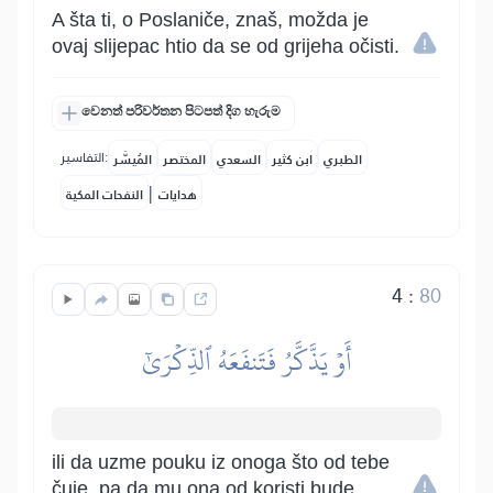
A šta ti, o Poslaniče, znaš, možda je
ovaj slijepac htio da se od grijeha očisti.
වෙනත් පරිවර්තන පිටපත් දිග හැරුම
التفاسير:
الطبري
ابن كثير
السعدي
المختصر
المُيسَّر
|
هدايات
النفحات المكية
4
:
80
أَوۡ يَذَّكَّرُ فَتَنفَعَهُ ٱلذِّكۡرَىٰٓ
ili da uzme pouku iz onoga što od tebe
čuje, pa da mu ona od koristi bude.