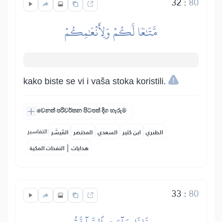
32
:
80
مَّتَٰعٗا لَّكُمۡ وَلِأَنۡعَٰمِكُمۡ
kako biste se vi i vaša stoka koristili.
වෙනත් පරිවර්තන පිටපත් දිග හැරුම
التفاسير:
الطبري
ابن كثير
السعدي
المختصر
المُيسَّر
|
هدايات
النفحات المكية
33
:
80