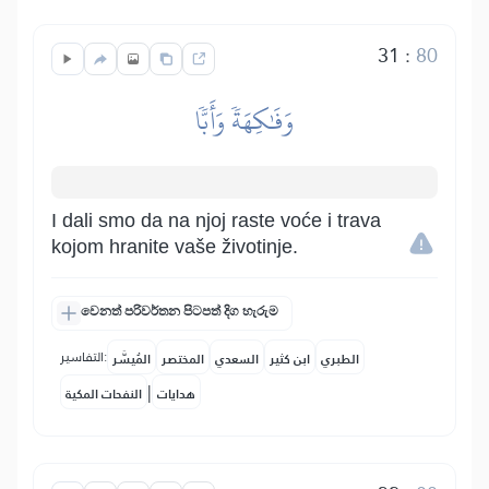
31
:
80
وَفَٰكِهَةٗ وَأَبّٗا
I dali smo da na njoj raste voće i trava
kojom hranite vaše životinje.
වෙනත් පරිවර්තන පිටපත් දිග හැරුම
التفاسير:
الطبري
ابن كثير
السعدي
المختصر
المُيسَّر
|
هدايات
النفحات المكية