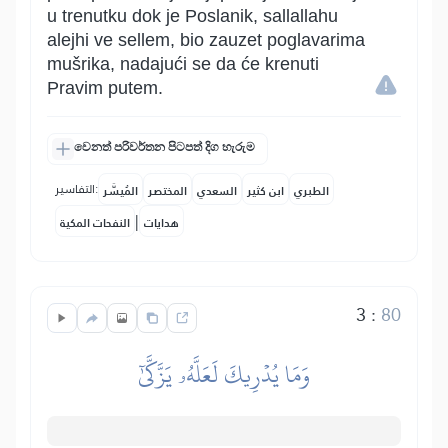
u trenutku dok je Poslanik, sallallahu
alejhi ve sellem, bio zauzet poglavarima
mušrika, nadajući se da će krenuti
Pravim putem.
වෙනත් පරිවර්තන පිටපත් දිග හැරුම
التفاسير:
الطبري
ابن كثير
السعدي
المختصر
المُيسَّر
|
هدايات
النفحات المكية
3
:
80
وَمَا يُدۡرِيكَ لَعَلَّهُۥ يَزَّكَّىٰٓ