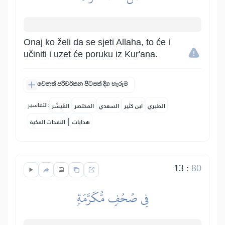
Onaj ko želi da se sjeti Allaha, to će i
učiniti i uzet će poruku iz Kur'ana.
වෙනත් පරිවර්තන පිටපත් දිග හැරුම
التفاسير:
الطبري
ابن كثير
السعدي
المختصر
المُيسَّر
|
هدايات
النفحات المكية
13
:
80
فِي صُحُفٖ مُّكَرَّمَةٖ