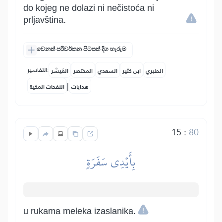
do kojeg ne dolazi ni nečistoća ni
prljavština.
වෙනත් පරිවර්තන පිටපත් දිග හැරුම
التفاسير:
الطبري
ابن كثير
السعدي
المختصر
المُيسَّر
|
هدايات
النفحات المكية
15
:
80
بِأَيۡدِي سَفَرَةٖ
u rukama meleka izaslanika.