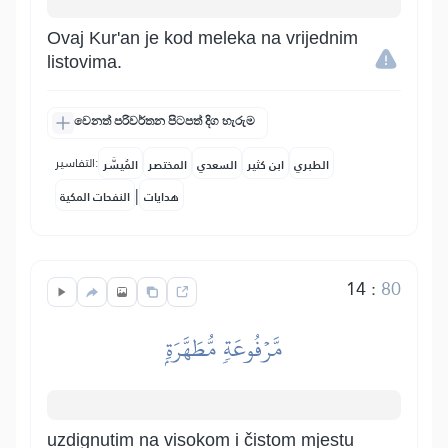
Ovaj Kur'an je kod meleka na vrijednim
listovima.
වෙනත් පරිවර්තන පිටපත් දිග හැරුම
التفاسير:
الطبري
ابن كثير
السعدي
المختصر
المُيسَّر
|
هدايات
النفحات المكية
14
:
80
مَّرۡفُوعَةٖ مُّطَهَّرَةِۭ
uzdignutim na visokom i čistom mjestu