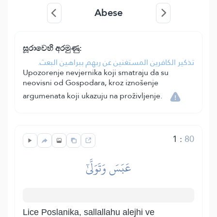
Abese
සූරාවෙහි අරමුණු:
تذكير الكافرين المستغنين عن ربهم ببراهين البعث.
Upozorenje nevjernika koji smatraju da su
neovisni od Gospodara, kroz iznošenje
argumenata koji ukazuju na proživljenje.
1
:
80
عَبَسَ وَتَوَلَّىٰٓ
Lice Poslanika, sallallahu alejhi ve