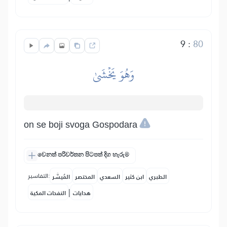
9
:
80
وَهُوَ يَخۡشَىٰ
on se boji svoga Gospodara
වෙනත් පරිවර්තන පිටපත් දිග හැරුම
التفاسير:
الطبري
ابن كثير
السعدي
المختصر
المُيسَّر
|
هدايات
النفحات المكية