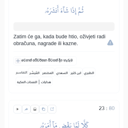
ثُمَّ إِذَا شَآءَ أَنشَرَهُۥ
Zatim će ga, kada bude htio, oživjeti radi
obračuna, nagrade ili kazne.
වෙනත් පරිවර්තන පිටපත් දිග හැරුම
التفاسير:
الطبري
ابن كثير
السعدي
المختصر
المُيسَّر
|
هدايات
النفحات المكية
23
:
80
كَلَّا لَمَّا يَقۡضِ مَآ أَمَرَهُۥ