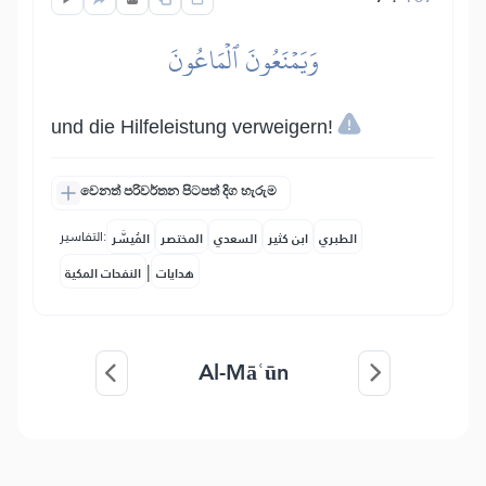
وَيَمۡنَعُونَ ٱلۡمَاعُونَ
und die Hilfeleistung verweigern!
වෙනත් පරිවර්තන පිටපත් දිග හැරුම
التفاسير:
الطبري
ابن كثير
السعدي
المختصر
المُيسَّر
|
هدايات
النفحات المكية
Al-Māʿūn