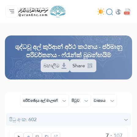
මුල් පිටුව
පරිවර්තන පටුන
Audio
සංවර්ධක සේවා - API
ව්‍යාපෘතිය ගැන
අප අමතන්න
භාෂාව
Browse Old Version
ශුද්ධවූ අල් කුර්ආන් අර්ථ කථනය - ජර්මානු
පරිවර්තනය - ෆ්රෑන්ක් බූබන්හයිම්
බහාලීම
Share
පරිච්ඡේදය අල් මාඌන්
පිටුව
වාක්‍යය
පිටු අංක: 602
7
:
107