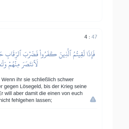
4
:
47
فَإِذَا لَقِيتُمُ ٱلَّذِينَ كَفَرُواْ فَضَرۡبَ ٱلرِّقَابِ حَتَّىٰٓ إ
لَٱنتَصَرَ مِنۡهُمۡ وَلَٰ
. Wenn ihr sie schließlich schwer
er gegen Lösegeld, bis der Krieg seine
Er will aber damit die einen von euch
nicht fehlgehen lassen;