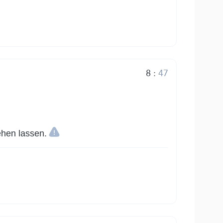
8
:
47
ehen lassen.