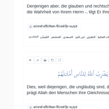
Denjenigen aber, die glauben und rechtsc
die Wahrheit von ihrem Herrn -, tilgt Er i
වෙනත් පරිවර්තන පිටපත් දිග හැරුම
التفاسير:
ات المكية
الطبري
ابن كثير
السعدي
المختصر
المُيسَّر
َ يَضۡرِبُ ٱللَّهُ لِلنَّاسِ أَمۡثَٰلَهُمۡ
Dies, weil diejenigen, die ungläubig sind,
prägt Allah den Menschen ihre Gleichnisse
වෙනත් පරිවර්තන පිටපත් දිග හැරුම