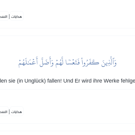
|
هدايات
النفح
وَٱلَّذِينَ كَفَرُواْ فَتَعۡسٗا لَّهُمۡ وَأَضَلَّ أَعۡمَٰلَهُمۡ
len sie (in Unglück) fallen! Und Er wird ihre Werke fehlg
|
هدايات
النفح