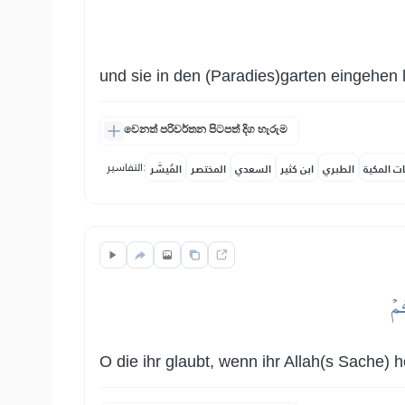
und sie in den (Paradies)garten eingehen 
වෙනත් පරිවර්තන පිටපත් දිග හැරුම
التفاسير:
ات المكية
الطبري
ابن كثير
السعدي
المختصر
المُيسَّر
ُمۡ
O die ihr glaubt, wenn ihr Allah(s Sache) he