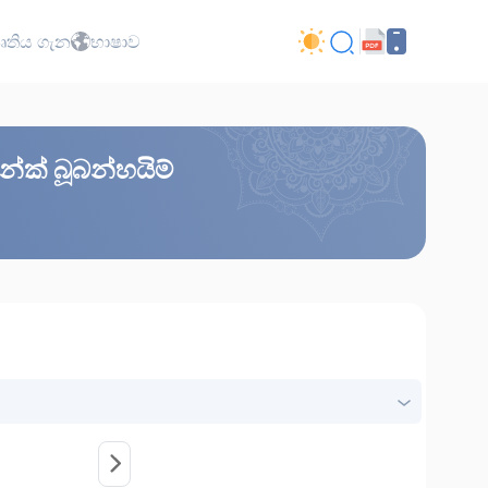
ාපෘතිය ගැන
භාෂාව
න්ක් බූබන්හයිම්