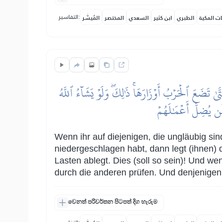
التفاسير:
ات المكية
الطبري
ابن كثير
السعدي
المختصر
المُيسَّر
َىٰ تَضَعَ ٱلۡحَرۡبُ أَوۡزَارَهَاۚ ذَٰلِكَۖ وَلَوۡ يَشَآءُ ٱللَّهُ
َن يُضِلَّ أَعۡمَٰلَهُمۡ
Wenn ihr auf diejenigen, die ungläubig sin
niedergeschlagen habt, dann legt (ihnen) d
Lasten ablegt. Dies (soll so sein)! Und wen
durch die anderen prüfen. Und denjenigen,
වෙනත් පරිවර්තන පිටපත් දිග හැරුම