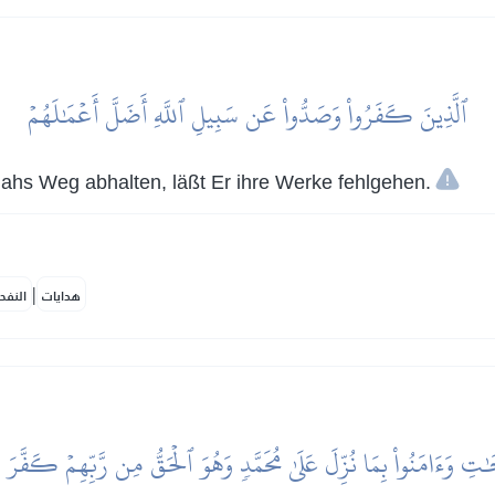
ٱلَّذِينَ كَفَرُواْ وَصَدُّواْ عَن سَبِيلِ ٱللَّهِ أَضَلَّ أَعۡمَٰلَهُمۡ
lahs Weg abhalten, läßt Er ihre Werke fehlgehen.
|
هدايات
النفح
ٰتِ وَءَامَنُواْ بِمَا نُزِّلَ عَلَىٰ مُحَمَّدٖ وَهُوَ ٱلۡحَقُّ مِن رَّبِّهِمۡ كَفَّرَ ع