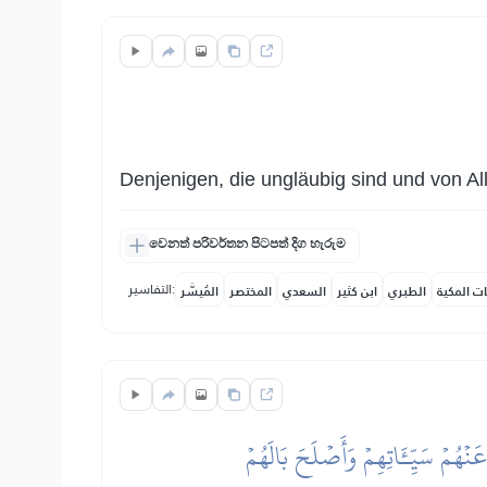
Denjenigen, die ungläubig sind und von Al
වෙනත් පරිවර්තන පිටපත් දිග හැරුම
التفاسير:
ات المكية
الطبري
ابن كثير
السعدي
المختصر
المُيسَّر
َنۡهُمۡ سَيِّـَٔاتِهِمۡ وَأَصۡلَحَ بَالَهُمۡ