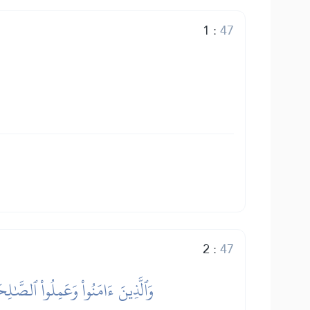
1
:
47
2
:
47
وَٱلَّذِينَ ءَامَنُواْ وَعَمِلُواْ ٱلصَّٰلِحَ