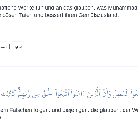
haffene Werke tun und an das glauben, was Muhammad off
hre bösen Taten und bessert ihren Gemütszustand.
|
هدايات
النفح
ُواْ ٱلۡبَٰطِلَ وَأَنَّ ٱلَّذِينَ ءَامَنُواْ ٱتَّبَعُواْ ٱلۡحَقَّ مِن رَّبِّهِمۡۚ كَذَٰلِك
 dem Falschen folgen, und diejenigen, die glauben, der W
.