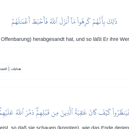
ذَٰلِكَ بِأَنَّهُمۡ كَرِهُواْ مَآ أَنزَلَ ٱللَّهُ فَأَحۡبَطَ أَعۡمَٰلَهُمۡ
ls Offenbarung) herabgesandt hat, und so läßt Er ihre Wer
|
هدايات
النفح
يَنظُرُواْ كَيۡفَ كَانَ عَٰقِبَةُ ٱلَّذِينَ مِن قَبۡلِهِمۡۖ دَمَّرَ ٱللَّهُ عَلَيۡهِمۡۖ و
eist, so daß sie schauen (konnten), wie das Ende derjen