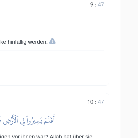
9
:
47
ke hinfällig werden.
10
:
47
أَفَلَمۡ يَسِيرُواْ فِي ٱلۡأَرۡضِ فَ
igen vor ihnen war? Allah hat über sie