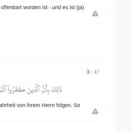
enbart worden ist - und es ist (ja)
3
:
47
ذَٰلِكَ بِأَنَّ ٱلَّذِينَ كَفَرُواْ ٱتَّبَع
ahrheit von ihrem Herrn folgen. So