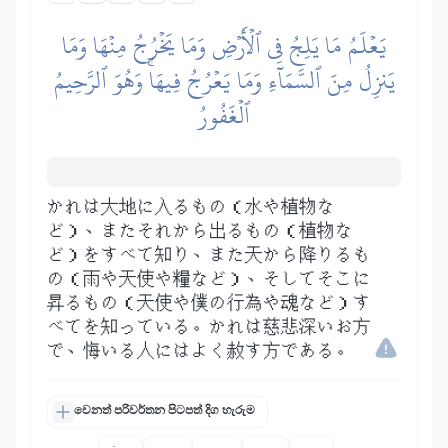
يَعۡلَمُ مَا يَلِجُ فِي ٱلۡأَرۡضِ وَمَا يَخۡرُجُ مِنۡهَا وَمَا
يَنزِلُ مِنَ ٱلسَّمَآءِ وَمَا يَعۡرُجُ فِيهَاۚ وَهُوَ ٱلرَّحِيمُ
ٱلۡغَفُورُ
かれは大地に入るもの（水や植物な
ど）、またそれから出るもの（植物な
ど）をすべて知り、また天から降りるも
の（雨や天使や糧など）、そしてそこに
昇るもの（天使や僕の行為や魂など）す
べてを知っている。かれは慈悲深いお方
で、悔いる人にはよく赦す方である。
වෙනත් පරිවර්තන පිටපත් දිග හැරුම