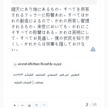
諸天にあり地にあるもの、すべてを所有
されるアッラーに称賛あれ。すべてはか
れの創造によるので、かれの所有し管理
されるもの。来世においても、かれにこ
そすべての称賛はある。かれは英明にし
て、すべてお見通し。僕の状況を知り尽
くし、かれからは何事も隠しておけな
い。
වෙනත් පරිවර්තන පිටපත් දිග හැරුම
التفاسير:
الطبري
ابن كثير
السعدي
المختصر
المُيسَّر
|
هدايات
النفحات المكية
2
:
34