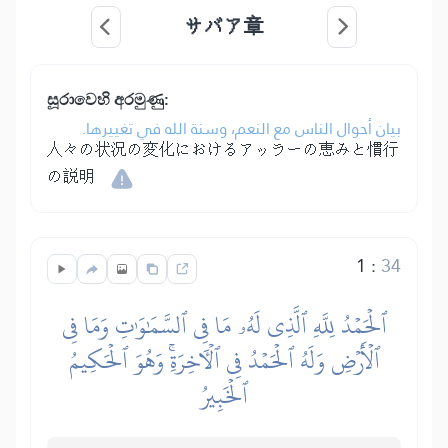
サバア章
සූරාවෙහි අරමුණු:
بيان أحوال الناس مع النعم، وسنة الله في تغييرها.
人々の状況の変化におけるアッラーの恵みと慣行
の説明
1
:
34
ٱلۡحَمۡدُ لِلَّهِ ٱلَّذِي لَهُۥ مَا فِي ٱلسَّمَٰوَٰتِ وَمَا فِي
ٱلۡأَرۡضِ وَلَهُ ٱلۡحَمۡدُ فِي ٱلۡأٓخِرَةِۚ وَهُوَ ٱلۡحَكِيمُ
ٱلۡخَبِيرُ