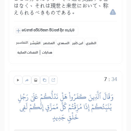
はなく、それは現世と来世において、称
えられるべきものである。
වෙනත් පරිවර්තන පිටපත් දිග හැරුම
التفاسير:
الطبري
ابن كثير
السعدي
المختصر
المُيسَّر
|
هدايات
النفحات المكية
7
:
34
وَقَالَ ٱلَّذِينَ كَفَرُواْ هَلۡ نَدُلُّكُمۡ عَلَىٰ رَجُلٖ
يُنَبِّئُكُمۡ إِذَا مُزِّقۡتُمۡ كُلَّ مُمَزَّقٍ إِنَّكُمۡ لَفِي
خَلۡقٖ جَدِيدٍ