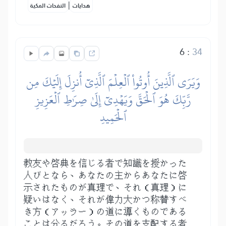
|
هدايات
النفحات المكية
6
:
34
وَيَرَى ٱلَّذِينَ أُوتُواْ ٱلۡعِلۡمَ ٱلَّذِيٓ أُنزِلَ إِلَيۡكَ مِن
رَّبِّكَ هُوَ ٱلۡحَقَّ وَيَهۡدِيٓ إِلَىٰ صِرَٰطِ ٱلۡعَزِيزِ
ٱلۡحَمِيدِ
教友や啓典を信じる者で知識を授かった
人びとなら、あなたの主からあなたに啓
示されたものが真理で、それ（真理）に
疑いはなく、それが偉力大かつ称賛すべ
き方（アッラー）の道に導くものである
ことは分るだろう。その道を支配する者