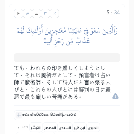
5
:
34
وَٱلَّذِينَ سَعَوۡ فِيٓ ءَايَٰتِنَا مُعَٰجِزِينَ أُوْلَٰٓئِكَ لَهُمۡ
عَذَابٞ مِّن رِّجۡزٍ أَلِيمٞ
でも、われらの印を虚しくしようとし
て、それは魔術だとして、預言者は占い
師で魔術師、そして詩人だと言い張る人
びと、これらの人びとには審判の日に最
悪で最も厳しい苦痛がある。
වෙනත් පරිවර්තන පිටපත් දිග හැරුම
التفاسير:
الطبري
ابن كثير
السعدي
المختصر
المُيسَّر