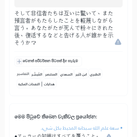
そして非信者たちは互いに驚いて、また
預言者がもたらしたことを軽蔑しながら
言う。あなたがたが死んで粉々にされた
後、復活するなどと告げる人が誰かを示
そうか？
වෙනත් පරිවර්තන පිටපත් දිග හැරුම
التفاسير:
الطبري
ابن كثير
السعدي
المختصر
المُيسَّر
|
هدايات
النفحات المكية
මෙ⁣ම පිටුවේ තිබෙන වැකිවල ප්‍රයෝජන:
• سعة علم الله سبحانه المحيط بكل شيء.
●アッラーの知識はすべてを覆うこと。