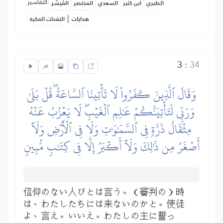
التفاسير:
الطبري
ابن كثير
السعدي
المختصر
المُيسَّر
|
هدايات
النفحات المكية
3
:
34
وَقَالَ ٱلَّذِينَ كَفَرُواْ لَا تَأۡتِينَا ٱلسَّاعَةُۖ قُلۡ بَلَىٰ
وَرَبِّي لَتَأۡتِيَنَّكُمۡ عَٰلِمِ ٱلۡغَيۡبِۖ لَا يَعۡزُبُ عَنۡهُ
مِثۡقَالُ ذَرَّةٖ فِي ٱلسَّمَٰوَٰتِ وَلَا فِي ٱلۡأَرۡضِ وَلَآ
أَصۡغَرُ مِن ذَٰلِكَ وَلَآ أَكۡبَرُ إِلَّا فِي كِتَٰبٖ مُّبِينٖ
信仰のない人びとは言う。（審判の）時
は、わたしたちには来ないのかと。使徒
よ、言え。いいえ。わたしの主に誓っ