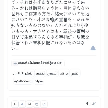
て、それは必ずあなたがたにやって来
る。かれは時間のように、目に見えない
世界もご存知の方だ。諸天においても地
においても、小さな蟻の重量も、かれが
知らないものはない。またそれより小さ
いものも、大きいものも、最後の審判の
日まで生起するあらゆる事柄が、明瞭な
保管された書板に記されないものはな
い。
වෙනත් පරිවර්තන පිටපත් දිග හැරුම
التفاسير:
الطبري
ابن كثير
السعدي
المختصر
المُيسَّر
|
هدايات
النفحات المكية
4
:
34