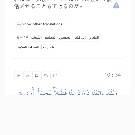
活させることもできるのだ。
Show other translations
التفاسير:
الطبري
ابن كثير
السعدي
المختصر
المُيسَّر
|
هدايات
النفحات المكية
10
:
34
۞ وَلَقَدۡ ءَاتَيۡنَا دَاوُۥدَ مِنَّا فَضۡلٗاۖ يَٰجِبَالُ أَوِّبِي
مَعَهُۥ وَٱلطَّيۡرَۖ وَأَلَنَّا لَهُ ٱلۡحَدِيدَ
確かに、われらはダーウードに恩恵と王