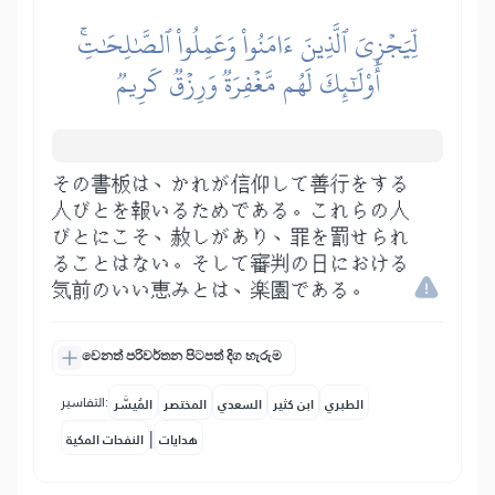
لِّيَجۡزِيَ ٱلَّذِينَ ءَامَنُواْ وَعَمِلُواْ ٱلصَّٰلِحَٰتِۚ
أُوْلَٰٓئِكَ لَهُم مَّغۡفِرَةٞ وَرِزۡقٞ كَرِيمٞ
その書板は、かれが信仰して善行をする
人びとを報いるためである。これらの人
びとにこそ、赦しがあり、罪を罰せられ
ることはない。そして審判の日における
気前のいい恵みとは、楽園である。
වෙනත් පරිවර්තන පිටපත් දිග හැරුම
التفاسير:
الطبري
ابن كثير
السعدي
المختصر
المُيسَّر
|
هدايات
النفحات المكية