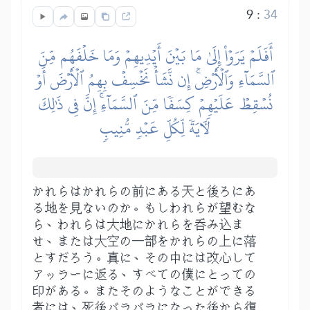
9
:
34
أَفَلَمۡ يَرَوۡاْ إِلَىٰ مَا بَيۡنَ أَيۡدِيهِمۡ وَمَا خَلۡفَهُم مِّنَ
ٱلسَّمَآءِ وَٱلۡأَرۡضِۚ إِن نَّشَأۡ نَخۡسِفۡ بِهِمُ ٱلۡأَرۡضَ أَوۡ
نُسۡقِطۡ عَلَيۡهِمۡ كِسَفٗا مِّنَ ٱلسَّمَآءِۚ إِنَّ فِي ذَٰلِكَ
لَأٓيَةٗ لِّكُلِّ عَبۡدٖ مُّنِيبٖ
かれらはかれらの前にある天と後ろにあ
る地を見ないのか。もしわれらが望むな
ら、われらは大地にかれらを呑み込ま
せ、または大空の一部をかれらの上に落
とすだろう。真に、その中には改心して
アッラーに返る、すべての僕にとっての
印がある。またそのようなことができる
者には、死後バラバラになった後から復