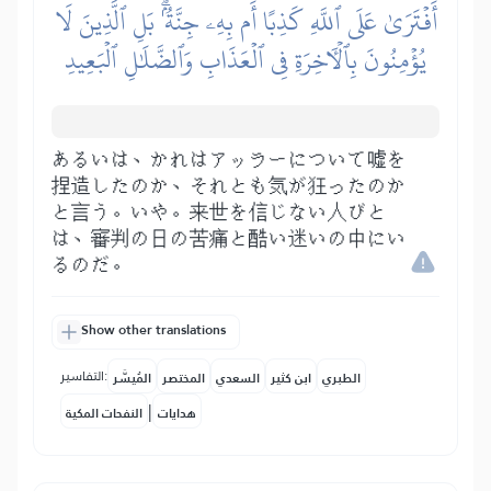
أَفۡتَرَىٰ عَلَى ٱللَّهِ كَذِبًا أَم بِهِۦ جِنَّةُۢۗ بَلِ ٱلَّذِينَ لَا
يُؤۡمِنُونَ بِٱلۡأٓخِرَةِ فِي ٱلۡعَذَابِ وَٱلضَّلَٰلِ ٱلۡبَعِيدِ
あるいは、かれはアッラーについて嘘を
捏造したのか、それとも気が狂ったのか
と言う。いや。来世を信じない人びと
は、審判の日の苦痛と酷い迷いの中にい
るのだ。
Show other translations
التفاسير:
الطبري
ابن كثير
السعدي
المختصر
المُيسَّر
|
هدايات
النفحات المكية