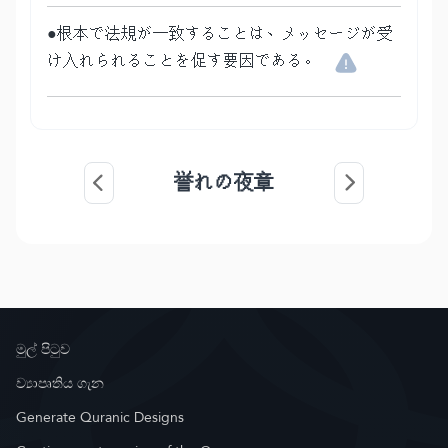
●根本で法規が一致することは、メッセージが受
け入れられることを促す要因である。
誉れの夜章
මුල් පිටුව
ව්‍යාපෘතිය ගැන
Generate Quranic Designs