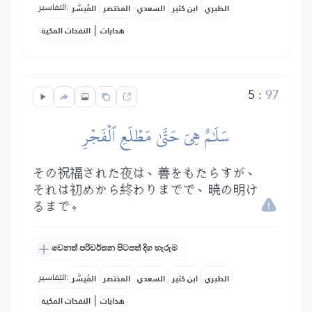
التفاسير:
الطبري
ابن كثير
السعدي
المختصر
المُيسَّر
|
هدايات
النفحات المكية
5
:
97
سَلَٰمٌ هِيَ حَتَّىٰ مَطۡلَعِ ٱلۡفَجۡرِ
その祝福された夜は、善をもたらすが、
それは初めから終わりまでで、暁の明け
るまで。
වෙනත් පරිවර්තන පිටපත් දිග හැරුම
التفاسير:
الطبري
ابن كثير
السعدي
المختصر
المُيسَّر
|
هدايات
النفحات المكية