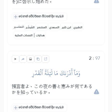
を)に啓示し始めた。
වෙනත් පරිවර්තන පිටපත් දිග හැරුම
التفاسير:
الطبري
ابن كثير
السعدي
المختصر
المُيسَّر
|
هدايات
النفحات المكية
2
:
97
وَمَآ أَدۡرَىٰكَ مَا لَيۡلَةُ ٱلۡقَدۡرِ
預言者よ、この夜の善と恵みが何である
かを知っているか。
වෙනත් පරිවර්තන පිටපත් දිග හැරුම