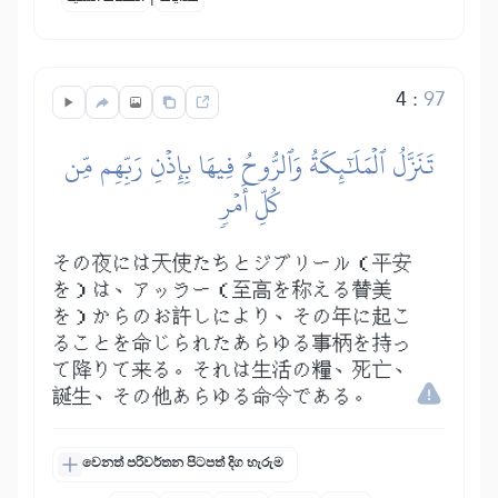
4
:
97
تَنَزَّلُ ٱلۡمَلَٰٓئِكَةُ وَٱلرُّوحُ فِيهَا بِإِذۡنِ رَبِّهِم مِّن
كُلِّ أَمۡرٖ
その夜には天使たちとジブリール（平安
を）は、アッラー（至高を称える賛美
を）からのお許しにより、その年に起こ
ることを命じられたあらゆる事柄を持っ
て降りて来る。それは生活の糧、死亡、
誕生、その他あらゆる命令である。
වෙනත් පරිවර්තන පිටපත් දිග හැරුම