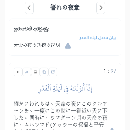
誉れの夜章
සූරාවෙහි අරමුණු:
بيان فضل ليلة القدر.
天命の夜の功徳の説明
1
:
97
إِنَّآ أَنزَلۡنَٰهُ فِي لَيۡلَةِ ٱلۡقَدۡرِ
確かにわれらは、天命の夜にこのクルア
ーンを、一度にこの世に一番近い天に下
した。同時に、ラマダーン月の天命の夜
に、ムハンマド(アッラーの祝福と平安