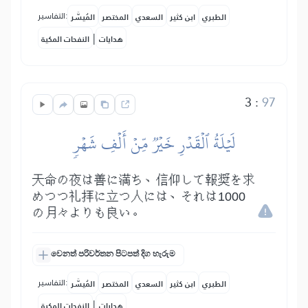
التفاسير:
الطبري
ابن كثير
السعدي
المختصر
المُيسَّر
|
هدايات
النفحات المكية
3
:
97
لَيۡلَةُ ٱلۡقَدۡرِ خَيۡرٞ مِّنۡ أَلۡفِ شَهۡرٖ
天命の夜は善に満ち、信仰して報奨を求
めつつ礼拝に立つ人には、それは1000
の月々よりも良い。
වෙනත් පරිවර්තන පිටපත් දිග හැරුම
التفاسير:
الطبري
ابن كثير
السعدي
المختصر
المُيسَّر
|
هدايات
النفحات المكية