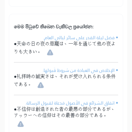
මෙ⁣ම පිටුවේ තිබෙන වැකිවල ප්‍රයෝජන:
• فضل ليلة القدر على سائر ليالي العام.
●天命の日の夜の恩寵は、一年を通じて他の夜よ
りも大きい。
• الإخلاص في العبادة من شروط قَبولها.
●礼拝時の誠実さは、それが受け入れられる条件
である。
• اتفاق الشرائع في الأصول مَدعاة لقبول الرسالة.
●不信仰は創造された者の最悪の部分であるが、
アッラーへの信仰はその最善の部分である。