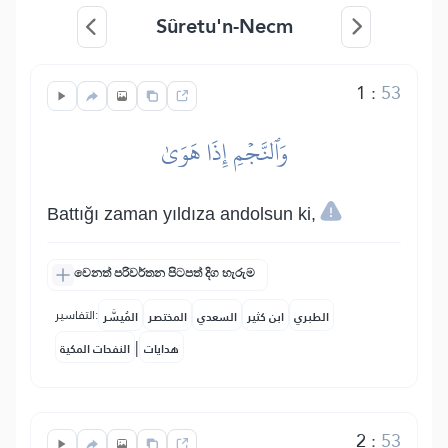
Sûretu'n-Necm
1
:
53
وَٱلنَّجۡمِ إِذَا هَوَىٰ
Battığı zaman yıldıza andolsun ki,
වෙනත් පරිවර්තන පිටපත් දිග හැරුම
التفاسير:
الطبري
ابن كثير
السعدي
المختصر
المُيسَّر
|
هدايات
النفحات المكية
2
:
53