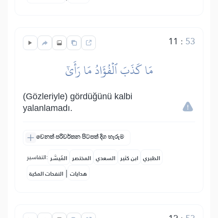
11
:
53
مَا كَذَبَ ٱلۡفُؤَادُ مَا رَأَىٰٓ
(Gözleriyle) gördüğünü kalbi
yalanlamadı.
වෙනත් පරිවර්තන පිටපත් දිග හැරුම
التفاسير:
الطبري
ابن كثير
السعدي
المختصر
المُيسَّر
|
هدايات
النفحات المكية