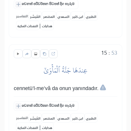
වෙනත් පරිවර්තන පිටපත් දිග හැරුම
التفاسير:
الطبري
ابن كثير
السعدي
المختصر
المُيسَّر
|
هدايات
النفحات المكية
15
:
53
عِندَهَا جَنَّةُ ٱلۡمَأۡوَىٰٓ
cennetü’l-me’vâ da onun yanındadır.
වෙනත් පරිවර්තන පිටපත් දිග හැරුම
التفاسير:
الطبري
ابن كثير
السعدي
المختصر
المُيسَّر
|
هدايات
النفحات المكية