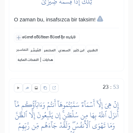
تِلۡكَ إِذٗا قِسۡمَةٞ ضِيزَىٰٓ
O zaman bu, insafsızca bir taksim!
වෙනත් පරිවර්තන පිටපත් දිග හැරුම
التفاسير:
الطبري
ابن كثير
السعدي
المختصر
المُيسَّر
|
هدايات
النفحات المكية
23
:
53
إِنۡ هِيَ إِلَّآ أَسۡمَآءٞ سَمَّيۡتُمُوهَآ أَنتُمۡ وَءَابَآؤُكُم مَّآ
أَنزَلَ ٱللَّهُ بِهَا مِن سُلۡطَٰنٍۚ إِن يَتَّبِعُونَ إِلَّا ٱلظَّنَّ
وَمَا تَهۡوَى ٱلۡأَنفُسُۖ وَلَقَدۡ جَآءَهُم مِّن رَّبِّهِمُ