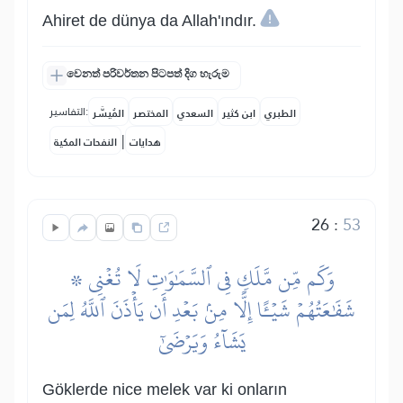
Ahiret de dünya da Allah'ındır.
වෙනත් පරිවර්තන පිටපත් දිග හැරුම
التفاسير:
الطبري
ابن كثير
السعدي
المختصر
المُيسَّر
|
هدايات
النفحات المكية
26
:
53
۞ وَكَم مِّن مَّلَكٖ فِي ٱلسَّمَٰوَٰتِ لَا تُغۡنِي
شَفَٰعَتُهُمۡ شَيۡـًٔا إِلَّا مِنۢ بَعۡدِ أَن يَأۡذَنَ ٱللَّهُ لِمَن
يَشَآءُ وَيَرۡضَىٰٓ
Göklerde nice melek var ki onların