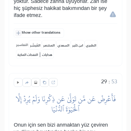
yoktur. Sadece zanna uyuyorlar. Zan ise
hiç şüphesiz hakikat bakımından bir şey
ifade etmez.
Show other translations
التفاسير:
الطبري
ابن كثير
السعدي
المختصر
المُيسَّر
|
هدايات
النفحات المكية
29
:
53
فَأَعۡرِضۡ عَن مَّن تَوَلَّىٰ عَن ذِكۡرِنَا وَلَمۡ يُرِدۡ إِلَّا
ٱلۡحَيَوٰةَ ٱلدُّنۡيَا
Onun için sen bizi anmaktan yüz çeviren