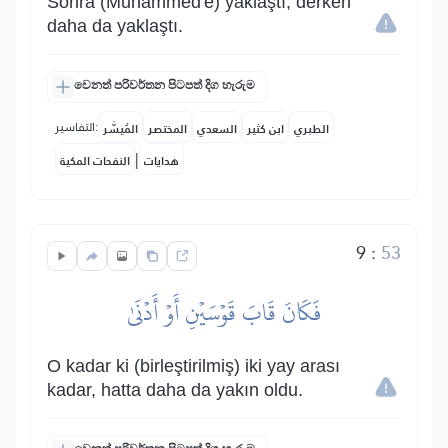
Sonra (Muhammed'e) yaklaştı, derken
daha da yaklaştı.
වෙනත් පරිවර්තන පිටපත් දිග හැරුම
التفاسير:
الطبري
ابن كثير
السعدي
المختصر
المُيسَّر
|
هدايات
النفحات المكية
9
:
53
فَكَانَ قَابَ قَوۡسَيۡنِ أَوۡ أَدۡنَىٰ
O kadar ki (birleştirilmiş) iki yay arası
kadar, hatta daha da yakın oldu.