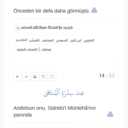
Önceden bir defa daha görmüştü.
වෙනත් පරිවර්තන පිටපත් දිග හැරුම
التفاسير:
الطبري
ابن كثير
السعدي
المختصر
المُيسَّر
|
هدايات
النفحات المكية
14
:
53
عِندَ سِدۡرَةِ ٱلۡمُنتَهَىٰ
Andolsun onu, Sidretü’l Müntehâ'nın
yanında