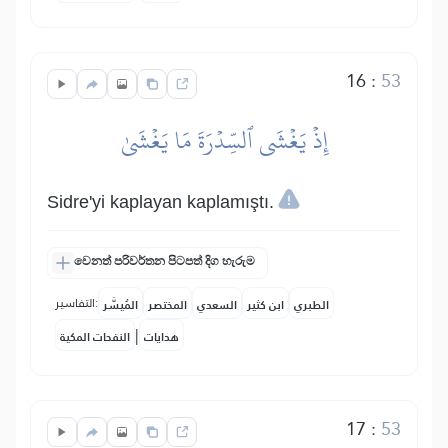
16
:
53
إِذۡ يَغۡشَى ٱلسِّدۡرَةَ مَا يَغۡشَىٰ
Sidre'yi kaplayan kaplamıştı.
වෙනත් පරිවර්තන පිටපත් දිග හැරුම
التفاسير:
الطبري
ابن كثير
السعدي
المختصر
المُيسَّر
|
هدايات
النفحات المكية
17
:
53