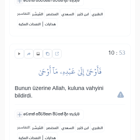
වෙනත් පරිවර්තන පිටපත් දිග හැරුම
التفاسير:
الطبري
ابن كثير
السعدي
المختصر
المُيسَّر
|
هدايات
النفحات المكية
10
:
53
فَأَوۡحَىٰٓ إِلَىٰ عَبۡدِهِۦ مَآ أَوۡحَىٰ
Bunun üzerine Allah, kuluna vahyini
bildirdi.
වෙනත් පරිවර්තන පිටපත් දිග හැරුම
التفاسير:
الطبري
ابن كثير
السعدي
المختصر
المُيسَّر
|
هدايات
النفحات المكية