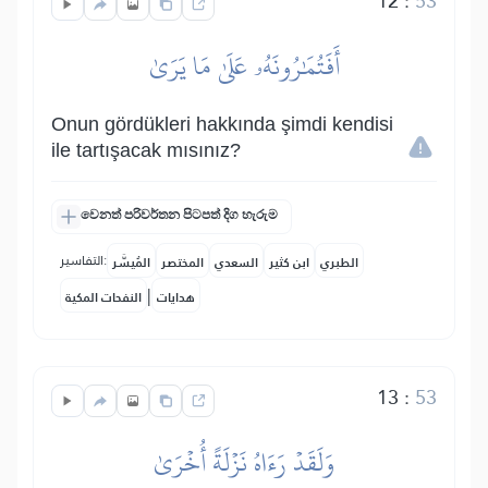
12
:
53
أَفَتُمَٰرُونَهُۥ عَلَىٰ مَا يَرَىٰ
Onun gördükleri hakkında şimdi kendisi
ile tartışacak mısınız?
වෙනත් පරිවර්තන පිටපත් දිග හැරුම
التفاسير:
الطبري
ابن كثير
السعدي
المختصر
المُيسَّر
|
هدايات
النفحات المكية
13
:
53
وَلَقَدۡ رَءَاهُ نَزۡلَةً أُخۡرَىٰ