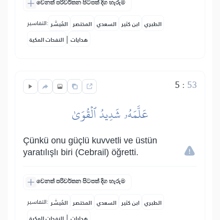
වෙනත් පරිවර්තන පිටපත් දිග හැරුම
التفاسير:
الطبري
ابن كثير
السعدي
المختصر
المُيسَّر
|
هدايات
النفحات المكية
5
:
53
عَلَّمَهُۥ شَدِيدُ ٱلۡقُوَىٰ
Çünkü onu güçlü kuvvetli ve üstün
yaratılışlı biri (Cebrail) öğretti.
වෙනත් පරිවර්තන පිටපත් දිග හැරුම
التفاسير:
الطبري
ابن كثير
السعدي
المختصر
المُيسَّر
|
هدايات
النفحات المكية