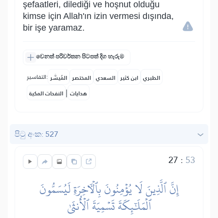
şefaatleri, dilediği ve hoşnut olduğu
kimse için Allah'ın izin vermesi dışında,
bir işe yaramaz.
වෙනත් පරිවර්තන පිටපත් දිග හැරුම
التفاسير:
الطبري
ابن كثير
السعدي
المختصر
المُيسَّر
|
هدايات
النفحات المكية
පිටු අංක: 527
27
:
53
إِنَّ ٱلَّذِينَ لَا يُؤۡمِنُونَ بِٱلۡأٓخِرَةِ لَيُسَمُّونَ
ٱلۡمَلَٰٓئِكَةَ تَسۡمِيَةَ ٱلۡأُنثَىٰ