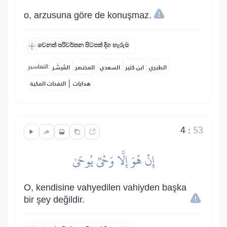
o, arzusuna göre de konuşmaz.
වෙනත් පරිවර්තන පිටපත් දිග හැරුම
التفاسير:
الطبري
ابن كثير
السعدي
المختصر
المُيسَّر
|
هدايات
النفحات المكية
4
:
53
إِنۡ هُوَ إِلَّا وَحۡيٞ يُوحَىٰ
O, kendisine vahyedilen vahiyden başka
bir şey değildir.