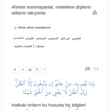
Ahirete inanmayanlar, meleklere dişilerin
adlarını takıyorlar.
Show other translations
التفاسير:
الطبري
ابن كثير
السعدي
المختصر
المُيسَّر
|
هدايات
النفحات المكية
28
:
53
وَمَا لَهُم بِهِۦ مِنۡ عِلۡمٍۖ إِن يَتَّبِعُونَ إِلَّا ٱلظَّنَّۖ
وَإِنَّ ٱلظَّنَّ لَا يُغۡنِي مِنَ ٱلۡحَقِّ شَيۡـٔٗا
Halbuki onların bu hususta hiç bilgileri