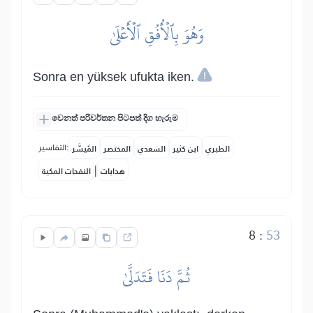
وَهُوَ بِٱلۡأُفُقِ ٱلۡأَعۡلَىٰ
Sonra en yüksek ufukta iken.
වෙනත් පරිවර්තන පිටපත් දිග හැරුම
التفاسير:
الطبري
ابن كثير
السعدي
المختصر
المُيسَّر
|
هدايات
النفحات المكية
8
:
53
ثُمَّ دَنَا فَتَدَلَّىٰ