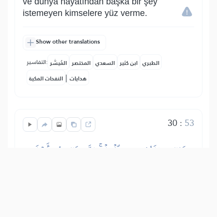
ve dünya hayatından başka bir şey
istemeyen kimselere yüz verme.
Show other translations
التفاسير:
الطبري
ابن كثير
السعدي
المختصر
المُيسَّر
|
هدايات
النفحات المكية
30
:
53
ذَٰلِكَ مَبۡلَغُهُم مِّنَ ٱلۡعِلۡمِۚ إِنَّ رَبَّكَ هُوَ أَعۡلَمُ
بِمَن ضَلَّ عَن سَبِيلِهِۦ وَهُوَ أَعۡلَمُ بِمَنِ ٱهۡتَدَىٰ
İşte onların erişebilecekleri bilgi budur.
Şüphesiz ki senin Rabbin, evet O,