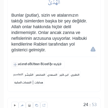
ٱلۡهُدَىٰٓ
Bunlar (putlar), sizin ve atalarınızın
taktığı isimlerden başka bir şey değildir.
Allah onlar hakkında hiçbir delil
indirmemiştir. Onlar ancak zanna ve
nefislerinin arzusuna uyuyorlar. Halbuki
kendilerine Rableri tarafından yol
gösterici gelmiştir.
වෙනත් පරිවර්තන පිටපත් දිග හැරුම
التفاسير:
الطبري
ابن كثير
السعدي
المختصر
المُيسَّر
|
هدايات
النفحات المكية
24
:
53