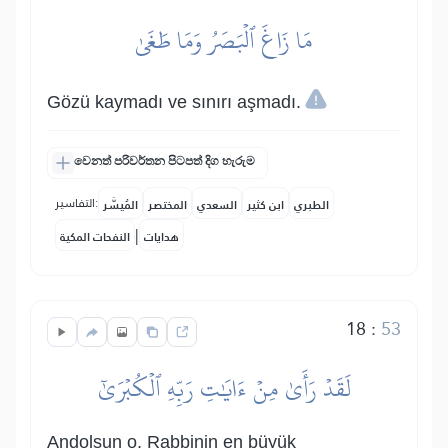
مَا زَاغَ ٱلۡبَصَرُ وَمَا طَغَىٰ
Gözü kaymadı ve sınırı aşmadı.
වෙනත් පරිවර්තන පිටපත් දිග හැරුම
التفاسير:
الطبري
ابن كثير
السعدي
المختصر
المُيسَّر
|
هدايات
النفحات المكية
18
:
53
لَقَدۡ رَأَىٰ مِنۡ ءَايَٰتِ رَبِّهِ ٱلۡكُبۡرَىٰٓ
Andolsun o, Rabbinin en büyük