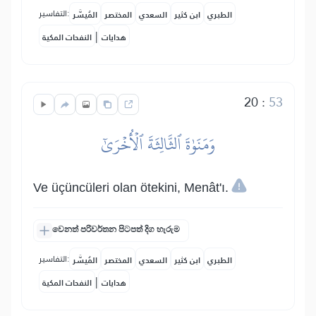
التفاسير:
الطبري
ابن كثير
السعدي
المختصر
المُيسَّر
|
هدايات
النفحات المكية
20
:
53
وَمَنَوٰةَ ٱلثَّالِثَةَ ٱلۡأُخۡرَىٰٓ
Ve üçüncüleri olan ötekini, Menât'ı.
වෙනත් පරිවර්තන පිටපත් දිග හැරුම
التفاسير:
الطبري
ابن كثير
السعدي
المختصر
المُيسَّر
|
هدايات
النفحات المكية