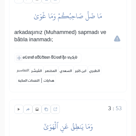
مَا ضَلَّ صَاحِبُكُمۡ وَمَا غَوَىٰ
arkadaşınız (Muhammed) sapmadı ve
bâtıla inanmadı;
වෙනත් පරිවර්තන පිටපත් දිග හැරුම
التفاسير:
الطبري
ابن كثير
السعدي
المختصر
المُيسَّر
|
هدايات
النفحات المكية
3
:
53
وَمَا يَنطِقُ عَنِ ٱلۡهَوَىٰٓ