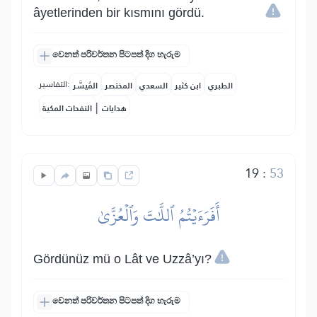
âyetlerinden bir kısmını gördü.
වෙනත් පරිවර්තන පිටපත් දිග හැරුම
التفاسير:
الطبري
ابن كثير
السعدي
المختصر
المُيسَّر
|
هدايات
النفحات المكية
19
:
53
أَفَرَءَيۡتُمُ ٱللَّٰتَ وَٱلۡعُزَّىٰ
Gördünüz mü o Lât ve Uzzâ’yı?
වෙනත් පරිවර්තන පිටපත් දිග හැරුම