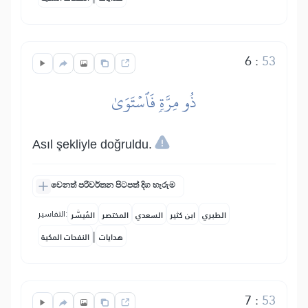
6
:
53
ذُو مِرَّةٖ فَٱسۡتَوَىٰ
Asıl şekliyle doğruldu.
වෙනත් පරිවර්තන පිටපත් දිග හැරුම
التفاسير:
الطبري
ابن كثير
السعدي
المختصر
المُيسَّر
|
هدايات
النفحات المكية
7
:
53