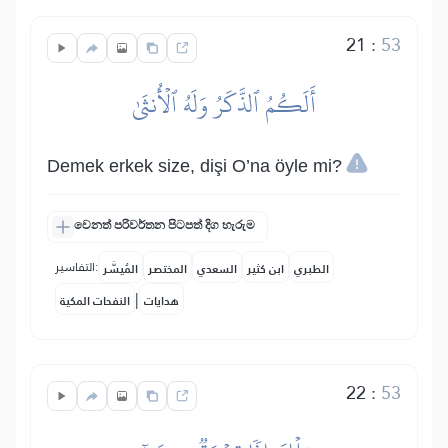
21
:
53
أَلَكُمُ ٱلذَّكَرُ وَلَهُ ٱلۡأُنثَىٰ
Demek erkek size, dişi O’na öyle mi?
වෙනත් පරිවර්තන පිටපත් දිග හැරුම
التفاسير:
الطبري
ابن كثير
السعدي
المختصر
المُيسَّر
|
هدايات
النفحات المكية
22
:
53