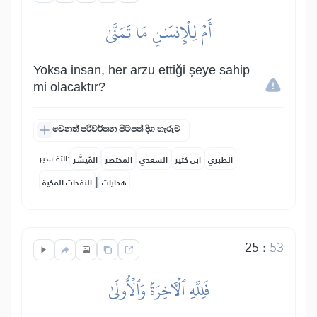
أَمۡ لِلۡإِنسَٰنِ مَا تَمَنَّىٰ
Yoksa insan, her arzu ettiği şeye sahip
mi olacaktır?
වෙනත් පරිවර්තන පිටපත් දිග හැරුම
التفاسير:
الطبري
ابن كثير
السعدي
المختصر
المُيسَّر
|
هدايات
النفحات المكية
25
:
53
فَلِلَّهِ ٱلۡأٓخِرَةُ وَٱلۡأُولَىٰ