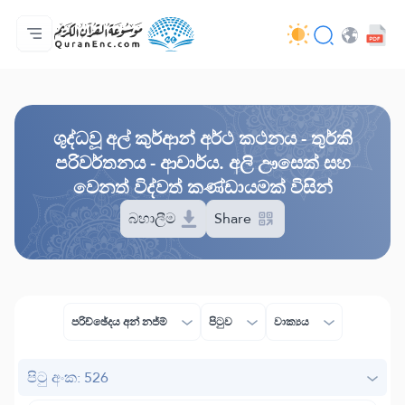
මුල් පිටුව
පරිවර්තන පටුන
Audio
සංවර්ධක සේවා - API
ව්‍යාපෘතිය ගැන
අප අමතන්න
භාෂාව
Browse Old Version
ශුද්ධවූ අල් කුර්ආන් අර්ථ කථනය - තුර්කි
පරිවර්තනය - ආචාර්ය. අලි ඌසෙක් සහ
වෙනත් විද්වත් කණ්ඩායමක් විසින්
බහාලීම
Share
පරිච්ඡේදය අන් නජ්ම්
පිටුව
වාක්‍යය
පිටු අංක: 526