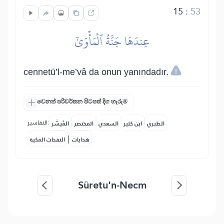
15
:
53
عِندَهَا جَنَّةُ ٱلۡمَأۡوَىٰٓ
cennetü’l-me’vâ da onun yanındadır.
වෙනත් පරිවර්තන පිටපත් දිග හැරුම
التفاسير:
الطبري
ابن كثير
السعدي
المختصر
المُيسَّر
|
هدايات
النفحات المكية
Sûretu'n-Necm