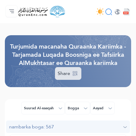
Bogga-hore
Tusmada Turjumaadda
Audio
Adeega horumariyayaasha - API
Xogta Mashruucan
Nala soo xiriir
luqadda
Browse Old Version
Turjumida macanaha Quraanka Kariimka -
Tarjamada Luqada Boosniga ee Tafsiirka
AlMukhtasar ee Quraanka kariimka
Share
Suurad Al-xaaqah
Bogga
Aayad
nambarka boga: 567