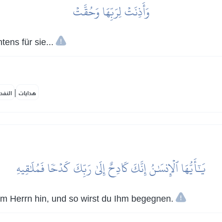
وَأَذِنَتۡ لِرَبِّهَا وَحُقَّتۡ
tens für sie...
|
هدايات
النفح
يَٰٓأَيُّهَا ٱلۡإِنسَٰنُ إِنَّكَ كَادِحٌ إِلَىٰ رَبِّكَ كَدۡحٗا فَمُلَٰقِيهِ
m Herrn hin, und so wirst du Ihm begegnen.