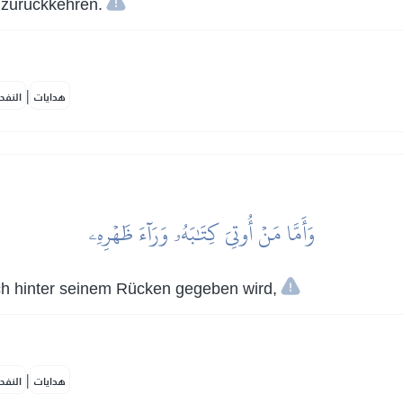
 zurückkehren.
|
هدايات
النفح
وَأَمَّا مَنۡ أُوتِيَ كِتَٰبَهُۥ وَرَآءَ ظَهۡرِهِۦ
h hinter seinem Rücken gegeben wird,
|
هدايات
النفح