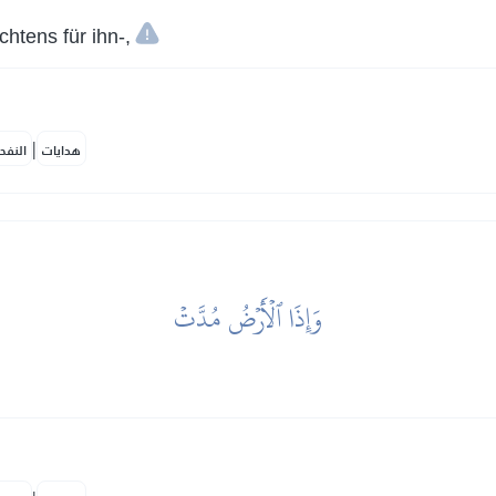
chtens für ihn-,
|
هدايات
النفح
وَإِذَا ٱلۡأَرۡضُ مُدَّتۡ