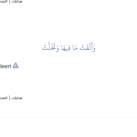
|
هدايات
النفح
وَأَلۡقَتۡ مَا فِيهَا وَتَخَلَّتۡ
leert
|
هدايات
النفح