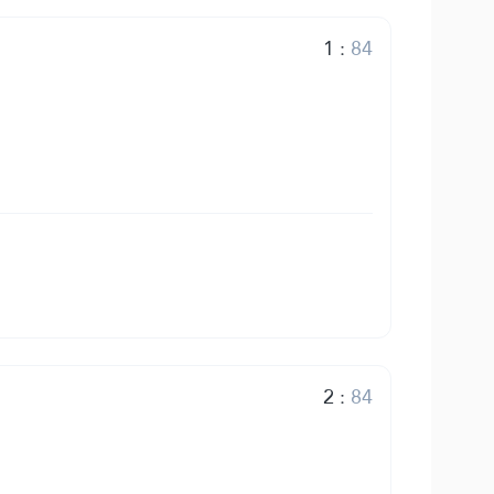
1
:
84
2
:
84