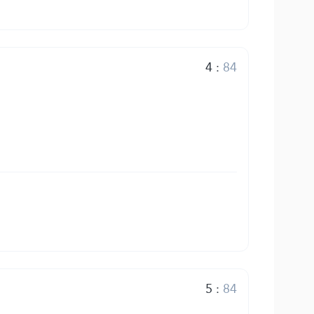
4
:
84
5
:
84