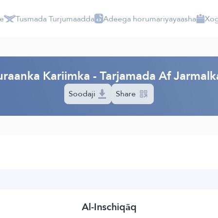
e
Tusmada Turjumaadda
Adeega horumariyayaasha
Xog
raanka Kariimka - Tarjamada Af Jarmalk
Soodaji
Share
Al-Inschiqāq