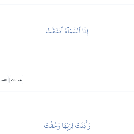
إِذَا ٱلسَّمَآءُ ٱنشَقَّتۡ
|
هدايات
النفح
وَأَذِنَتۡ لِرَبِّهَا وَحُقَّتۡ