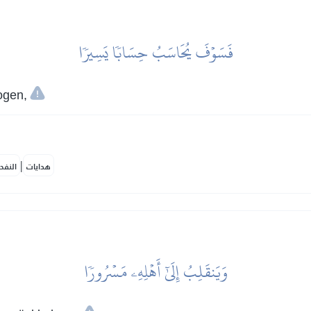
فَسَوۡفَ يُحَاسَبُ حِسَابٗا يَسِيرٗا
ogen,
|
هدايات
النفح
وَيَنقَلِبُ إِلَىٰٓ أَهۡلِهِۦ مَسۡرُورٗا