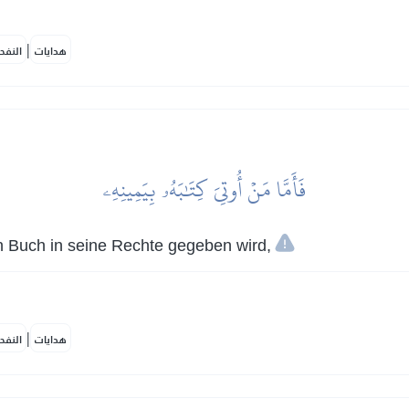
|
هدايات
النفح
فَأَمَّا مَنۡ أُوتِيَ كِتَٰبَهُۥ بِيَمِينِهِۦ
 Buch in seine Rechte gegeben wird,
|
هدايات
النفح