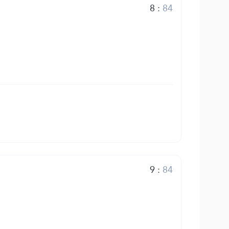
8
:
84
9
:
84