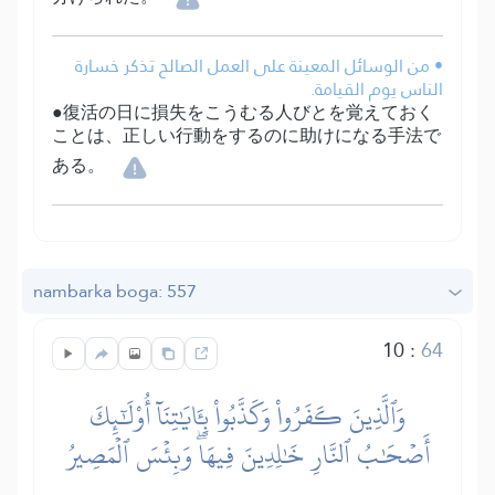
• من الوسائل المعينة على العمل الصالح تذكر خسارة
الناس يوم القيامة.
●復活の日に損失をこうむる人びとを覚えておく
ことは、正しい行動をするのに助けになる手法で
ある。
nambarka boga: 557
10
:
64
وَٱلَّذِينَ كَفَرُواْ وَكَذَّبُواْ بِـَٔايَٰتِنَآ أُوْلَٰٓئِكَ
أَصۡحَٰبُ ٱلنَّارِ خَٰلِدِينَ فِيهَاۖ وَبِئۡسَ ٱلۡمَصِيرُ