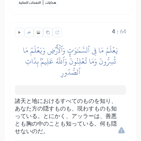
|
هدايات
النفحات المكية
4
:
64
يَعۡلَمُ مَا فِي ٱلسَّمَٰوَٰتِ وَٱلۡأَرۡضِ وَيَعۡلَمُ مَا
تُسِرُّونَ وَمَا تُعۡلِنُونَۚ وَٱللَّهُ عَلِيمُۢ بِذَاتِ
ٱلصُّدُورِ
諸天と地におけるすべてのものを知り、
あなた方の隠すものも、現わすものも知
っている。とにかく、アッラーは、善悪
とも胸の中のことも知っている。何も隠
せないのだ。