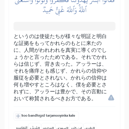
ٱللَّهُۚ وَٱللَّهُ غَنِيٌّ حَمِيدٞ
というのは使徒たちが様々な明証と明白
な証拠をもってかれらのもとに来たの
に、人間がわれわれを真実に導くのでし
ょうかと言ったためである。それでかれ
らは信じず、背き去った。アッラーは、
それを痛痒とも感じず、かれらの信仰や
服従を必要とされない。かれらの信仰は
何も増やすところはなく、僕を必要とさ
れずに、アッラーは豊かで、その言動に
おいて称賛されるべきお方である。
Soo bandhigid tarjamooyinka kale
التفاسير:
الطبري
ابن كثير
السعدي
المختصر
المُيسَّر