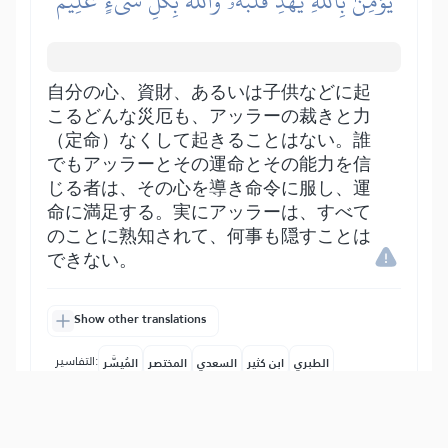
يُؤۡمِنۢ بِٱللَّهِ يَهۡدِ قَلۡبَهُۥۚ وَٱللَّهُ بِكُلِّ شَيۡءٍ عَلِيمٞ
自分の心、資財、あるいは子供などに起
こるどんな災厄も、アッラーの裁きと力
（定命）なくして起きることはない。誰
でもアッラーとその運命とその能力を信
じる者は、その心を導き命令に服し、運
命に満足する。実にアッラーは、すべて
のことに熟知されて、何事も隠すことは
できない。
Show other translations
التفاسير:
الطبري
ابن كثير
السعدي
المختصر
المُيسَّر
|
هدايات
النفحات المكية