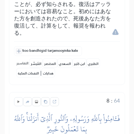
ことが、必ず知らされる。復活はアッラ
ーにおいては容易なこと。初めにはあな
た方を創造されたので、死後あなた方を
復活して、計算をして、報奨を報われ
る。
Soo bandhigid tarjamooyinka kale
التفاسير:
الطبري
ابن كثير
السعدي
المختصر
المُيسَّر
|
هدايات
النفحات المكية
8
:
64
فَـَٔامِنُواْ بِٱللَّهِ وَرَسُولِهِۦ وَٱلنُّورِ ٱلَّذِيٓ أَنزَلۡنَاۚ وَٱللَّهُ
بِمَا تَعۡمَلُونَ خَبِيرٞ