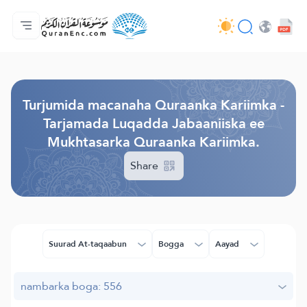
Bogga-hore
Tusmada Turjumaadda
Audio
Adeega horumariyayaasha - API
Xogta Mashruucan
Nala soo xiriir
luqadda
Browse Old Version
Turjumida macanaha Quraanka Kariimka -
Tarjamada Luqadda Jabaaniiska ee
Mukhtasarka Quraanka Kariimka.
Share
Suurad At-taqaabun
Bogga
Aayad
nambarka boga: 556