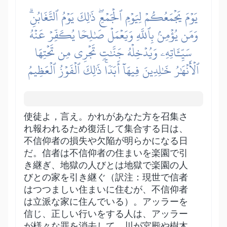
يَوۡمَ يَجۡمَعُكُمۡ لِيَوۡمِ ٱلۡجَمۡعِۖ ذَٰلِكَ يَوۡمُ ٱلتَّغَابُنِۗ
وَمَن يُؤۡمِنۢ بِٱللَّهِ وَيَعۡمَلۡ صَٰلِحٗا يُكَفِّرۡ عَنۡهُ
سَيِّـَٔاتِهِۦ وَيُدۡخِلۡهُ جَنَّٰتٖ تَجۡرِي مِن تَحۡتِهَا
ٱلۡأَنۡهَٰرُ خَٰلِدِينَ فِيهَآ أَبَدٗاۚ ذَٰلِكَ ٱلۡفَوۡزُ ٱلۡعَظِيمُ
使徒よ，言え。かれがあなた方を召集さ
れ報われるため復活して集合する日は、
不信仰者の損失や欠陥が明らかになる日
だ。信者は不信仰者の住まいを楽園で引
き継ぎ、地獄の人びとは地獄で楽園の人
びとの家を引き継ぐ（訳注：現世で信者
はつつましい住まいに住むが、不信仰者
は立派な家に住んでいる）。アッラーを
信じ、正しい行いをする人は、アッラー
が様々な罪を消去して、川が宮殿や樹木