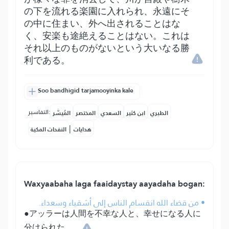
の下を流れる楽園に入れられ、永遠にそ
の中に住まい、外へ出されることはな
く、安楽も途絶えることはない。これは
それ以上のものがないという大いなる勝
利である。
Soo bandhigid tarjamooyinka kale
التفاسير:
الطبري
ابن كثير
السعدي
المختصر
المُيسَّر
|
هدايات
النفحات المكية
Waxyaabaha laga faaidaystay aayadaha bogan:
• من قضاء الله انقسام الناس إلى أشقياء وسعداء.
●アッラーは人間を不幸な人と、幸せになる人に
分けられた。