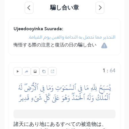
騙し合い章
Ujeedooyinka Suurada:
التحذير مما تحصل به الندامة والغبن يوم القيامة.
悔悟する際の注意と復活の日の騙し合い
1
:
64
يُسَبِّحُ لِلَّهِ مَا فِي ٱلسَّمَٰوَٰتِ وَمَا فِي ٱلۡأَرۡضِۖ لَهُ
ٱلۡمُلۡكُ وَلَهُ ٱلۡحَمۡدُۖ وَهُوَ عَلَىٰ كُلِّ شَيۡءٖ قَدِيرٌ
諸天にあり地にあるすべての被造物は、