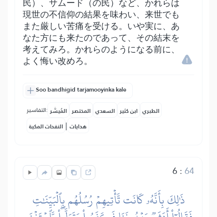
民）、サムード（の民）など、かれらは
現世の不信仰の結果を味わい、来世でも
また厳しい苦痛を受ける。いや実に、あ
なた方にも来たのであって、その結末を
考えてみろ。かれらのようになる前に、
よく悔い改めろ。
Soo bandhigid tarjamooyinka kale
التفاسير:
الطبري
ابن كثير
السعدي
المختصر
المُيسَّر
|
هدايات
النفحات المكية
6
:
64
ذَٰلِكَ بِأَنَّهُۥ كَانَت تَّأۡتِيهِمۡ رُسُلُهُم بِٱلۡبَيِّنَٰتِ
فَقَالُوٓاْ أَبَشَرٞ يَهۡدُونَنَا فَكَفَرُواْ وَتَوَلَّواْۖ وَّٱسۡتَغۡنَى