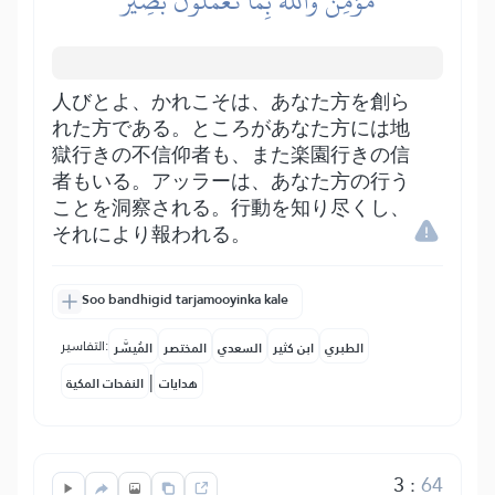
مُّؤۡمِنٞۚ وَٱللَّهُ بِمَا تَعۡمَلُونَ بَصِيرٌ
人びとよ、かれこそは、あなた方を創ら
れた方である。ところがあなた方には地
獄行きの不信仰者も、また楽園行きの信
者もいる。アッラーは、あなた方の行う
ことを洞察される。行動を知り尽くし、
それにより報われる。
Soo bandhigid tarjamooyinka kale
التفاسير:
الطبري
ابن كثير
السعدي
المختصر
المُيسَّر
|
هدايات
النفحات المكية
3
:
64