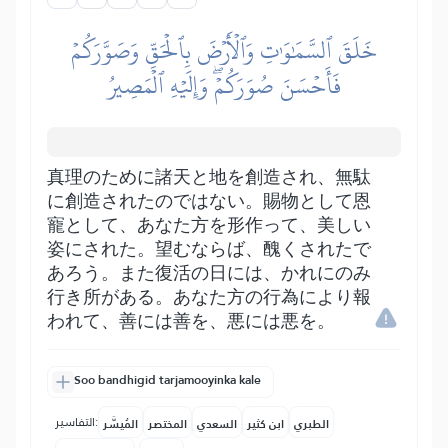
خَلَقَ ٱلسَّمَٰوَٰتِ وَٱلۡأَرۡضَ بِٱلۡحَقِّ وَصَوَّرَكُمۡ
فَأَحۡسَنَ صُوَرَكُمۡۖ وَإِلَيۡهِ ٱلۡمَصِيرُ
真理のために諸天と地を創造され、無駄
に創造されたのではない。賜物として恩
寵として、あなた方を形作って、美しい
姿にされた。望むならば、醜くされたで
あろう。また復活の日には、かれにのみ
行き所がある。あなた方の行為により報
われて、善には善を、悪には悪を。
Soo bandhigid tarjamooyinka kale
التفاسير:
الطبري
ابن كثير
السعدي
المختصر
المُيسَّر