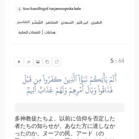
Soo bandhigid tarjamooyinka kale
التفاسير:
الطبري
ابن كثير
السعدي
المختصر
المُيسَّر
|
هدايات
النفحات المكية
5
:
64
أَلَمۡ يَأۡتِكُمۡ نَبَؤُاْ ٱلَّذِينَ كَفَرُواْ مِن قَبۡلُ
فَذَاقُواْ وَبَالَ أَمۡرِهِمۡ وَلَهُمۡ عَذَابٌ أَلِيمٞ
多神教徒たちよ、以前に信仰を否定した
者たちの知らせが、あなた方に達しなか
ったのか。ヌーフの民、アード（の