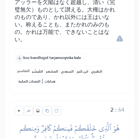
アッラーを欠陥はなく超越し、清い（完
璧無欠）ものとして讃える。大権はかれ
のものであり、かれ以外には王はいな
い。称えることも、またかれのみのも
の。かれは万能で、できないことはな
い。
Soo bandhigid tarjamooyinka kale
التفاسير:
الطبري
ابن كثير
السعدي
المختصر
المُيسَّر
|
هدايات
النفحات المكية
2
:
64
هُوَ ٱلَّذِي خَلَقَكُمۡ فَمِنكُمۡ كَافِرٞ وَمِنكُم