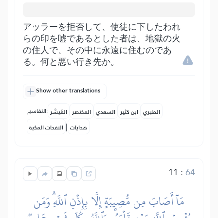
アッラーを拒否して、使徒に下したわれ
らの印を嘘であるとした者は、地獄の火
の住人で、その中に永遠に住むのであ
る。何と悪い行き先か。
Show other translations
التفاسير:
الطبري
ابن كثير
السعدي
المختصر
المُيسَّر
|
هدايات
النفحات المكية
11
:
64
مَآ أَصَابَ مِن مُّصِيبَةٍ إِلَّا بِإِذۡنِ ٱللَّهِۗ وَمَن