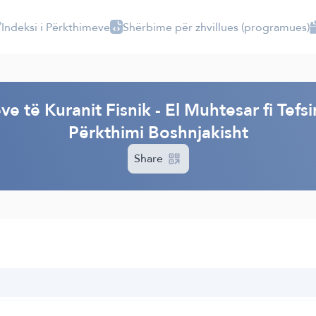
Indeksi i Përkthimeve
Shërbime për zhvillues (programues)
I
e të Kuranit Fisnik - El Muhtesar fi Tefsi
Përkthimi Boshnjakisht
Share