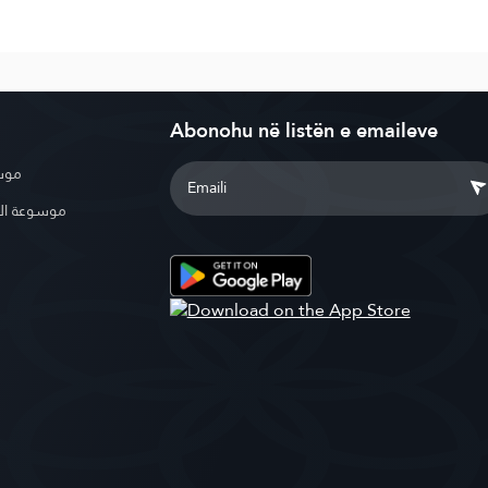
Abonohu në listën e emaileve
موسو
موسوعة ال