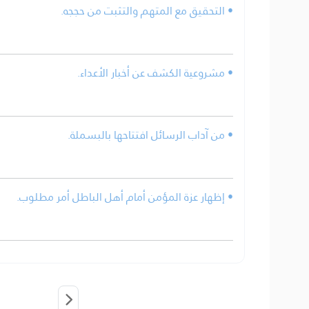
• التحقيق مع المتهم والتثبت من حججه.
• مشروعية الكشف عن أخبار الأعداء.
• من آداب الرسائل افتتاحها بالبسملة.
• إظهار عزة المؤمن أمام أهل الباطل أمر مطلوب.