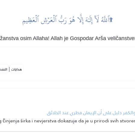
ٱللَّهُ لَآ إِلَٰهَ إِلَّا هُوَ رَبُّ ٱلۡعَرۡشِ ٱلۡعَظِيمِ۩
ožanstva osim Allaha! Allah je Gospodar Arša veličanstve
|
هدايات
النفح
• كفر دليل على أن الإيمان فطري عند الخلائق
injenja širka i nevjerstva dokazuje da je u prirodi svih stvore