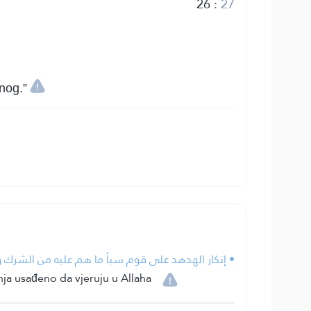
26
:
27
nog.”
إنكار الهدهد على قوم سبأ ما هم عليه من الشرك وال.
nja usađeno da vjeruju u Allaha