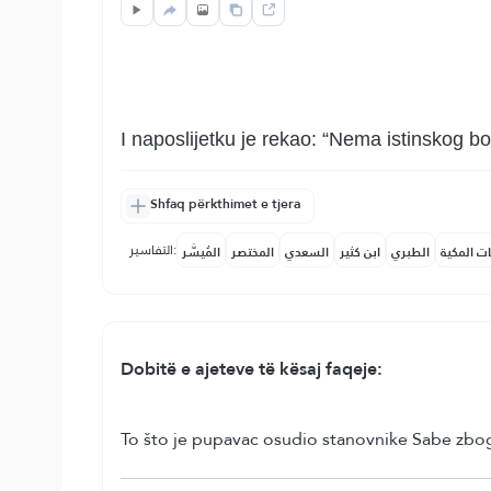
I naposlijetku je rekao: “Nema istinskog b
Shfaq përkthimet e tjera
التفاسير:
ات المكية
الطبري
ابن كثير
السعدي
المختصر
المُيسَّر
Dobitë e ajeteve të kësaj faqeje:
To što je pupavac osudio stanovnike Sabe zbog č