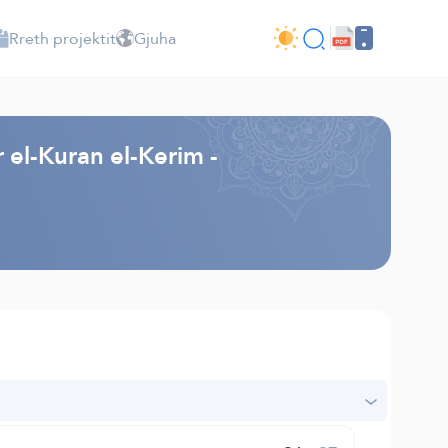
Rreth projektit
Gjuha
r el-Kuran el-Kerim -