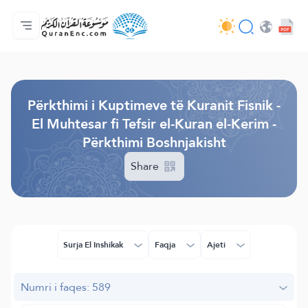
Ballina
Indeksi i Përkthimeve
Audio
Shërbime për zhvillues (programues) - API
Rreth projektit
Na kontaktoni
Gjuha
Browse Old Version
Përkthimi i Kuptimeve të Kuranit Fisnik -
El Muhtesar fi Tefsir el-Kuran el-Kerim -
Përkthimi Boshnjakisht
Share
Surja El Inshikak
Faqja
Ajeti
Numri i faqes: 589