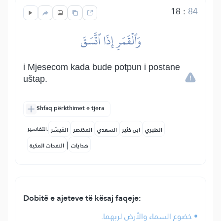
18
:
84
وَٱلۡقَمَرِ إِذَا ٱتَّسَقَ
i Mjesecom kada bude potpun i postane
uštap.
Shfaq përkthimet e tjera
التفاسير:
الطبري
ابن كثير
السعدي
المختصر
المُيسَّر
|
هدايات
النفحات المكية
Dobitë e ajeteve të kësaj faqeje:
• خضوع السماء والأرض لربهما.