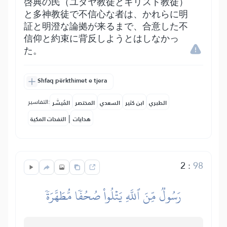
啓典の民（ユダヤ教徒とキリスト教徒）
と多神教徒で不信心な者は、かれらに明
証と明澄な論拠が来るまで、合意した不
信仰と約束に背反しようとはしなかっ
た。
Shfaq përkthimet e tjera
التفاسير:
الطبري
ابن كثير
السعدي
المختصر
المُيسَّر
|
هدايات
النفحات المكية
2
:
98
رَسُولٞ مِّنَ ٱللَّهِ يَتۡلُواْ صُحُفٗا مُّطَهَّرَةٗ