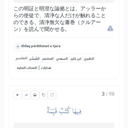
この明証と明澄な論拠とは、アッラーか
らの使徒で、清浄な人だけが触れること
のできる、清浄無欠な書巻（クルアー
ン）を読んで聞かせる。
Shfaq përkthimet e tjera
التفاسير:
الطبري
ابن كثير
السعدي
المختصر
المُيسَّر
|
هدايات
النفحات المكية
3
:
98
فِيهَا كُتُبٞ قَيِّمَةٞ