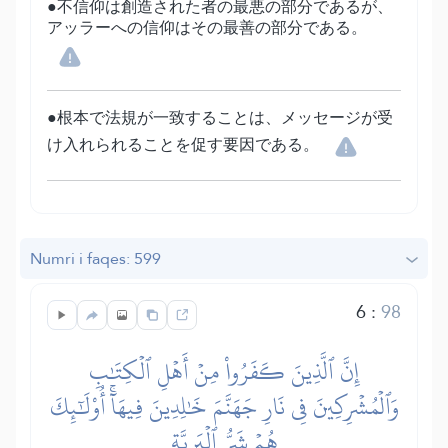
●不信仰は創造された者の最悪の部分であるが、
アッラーへの信仰はその最善の部分である。
●根本で法規が一致することは、メッセージが受
け入れられることを促す要因である。
Numri i faqes: 599
6
:
98
إِنَّ ٱلَّذِينَ كَفَرُواْ مِنۡ أَهۡلِ ٱلۡكِتَٰبِ
وَٱلۡمُشۡرِكِينَ فِي نَارِ جَهَنَّمَ خَٰلِدِينَ فِيهَآۚ أُوْلَٰٓئِكَ
هُمۡ شَرُّ ٱلۡبَرِيَّةِ