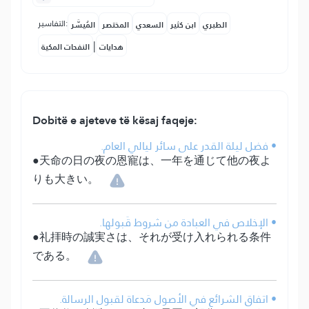
التفاسير:
الطبري
ابن كثير
السعدي
المختصر
المُيسَّر
|
هدايات
النفحات المكية
Dobitë e ajeteve të kësaj faqeje:
• فضل ليلة القدر على سائر ليالي العام.
●天命の日の夜の恩寵は、一年を通じて他の夜よ
りも大きい。
• الإخلاص في العبادة من شروط قَبولها.
●礼拝時の誠実さは、それが受け入れられる条件
である。
• اتفاق الشرائع في الأصول مَدعاة لقبول الرسالة.