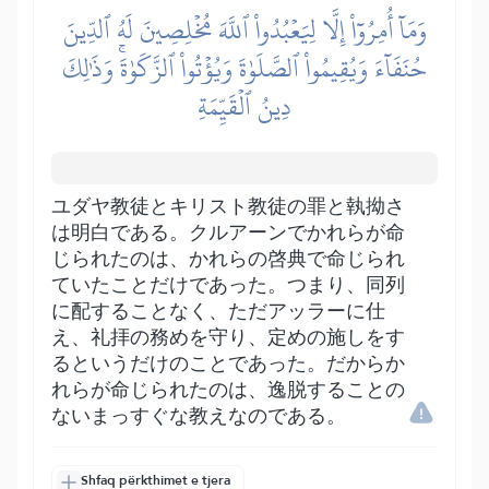
وَمَآ أُمِرُوٓاْ إِلَّا لِيَعۡبُدُواْ ٱللَّهَ مُخۡلِصِينَ لَهُ ٱلدِّينَ
حُنَفَآءَ وَيُقِيمُواْ ٱلصَّلَوٰةَ وَيُؤۡتُواْ ٱلزَّكَوٰةَۚ وَذَٰلِكَ
دِينُ ٱلۡقَيِّمَةِ
ユダヤ教徒とキリスト教徒の罪と執拗さ
は明白である。クルアーンでかれらが命
じられたのは、かれらの啓典で命じられ
ていたことだけであった。つまり、同列
に配することなく、ただアッラーに仕
え、礼拝の務めを守り、定めの施しをす
るというだけのことであった。だからか
れらが命じられたのは、逸脱することの
ないまっすぐな教えなのである。
Shfaq përkthimet e tjera