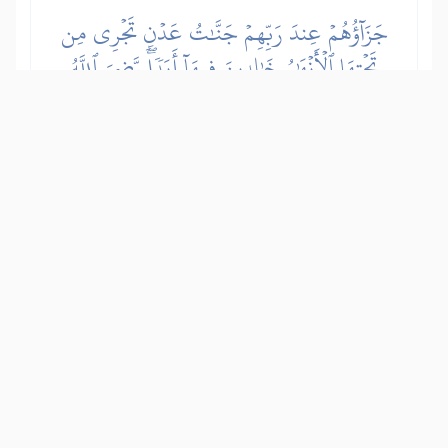
جَزَآؤُهُمۡ عِندَ رَبِّهِمۡ جَنَّٰتُ عَدۡنٖ تَجۡرِي مِن
تَحۡتِهَا ٱلۡأَنۡهَٰرُ خَٰلِدِينَ فِيهَآ أَبَدٗاۖ رَّضِيَ ٱللَّهُ
عَنۡهُمۡ وَرَضُواْ عَنۡهُۚ ذَٰلِكَ لِمَنۡ خَشِيَ رَبَّهُۥ
かれらへの主（アッラー）からの報奨
は、樹木と宮殿があり川が下を流れる楽
園で、そこに永遠に住む。アッラーはか
れらの信仰と服従に満悦され、かれらも
恩寵に喜悦している。これらは主を畏れ
る者に対するもので、その命令に従い、
禁止されたものは控えるのだ。
Show other translations
التفاسير:
الطبري
ابن كثير
السعدي
المختصر
المُيسَّر