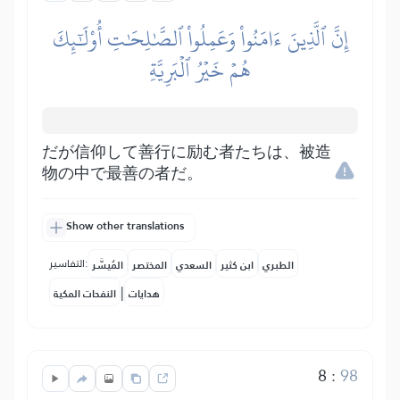
إِنَّ ٱلَّذِينَ ءَامَنُواْ وَعَمِلُواْ ٱلصَّٰلِحَٰتِ أُوْلَٰٓئِكَ
هُمۡ خَيۡرُ ٱلۡبَرِيَّةِ
だが信仰して善行に励む者たちは、被造
物の中で最善の者だ。
Show other translations
التفاسير:
الطبري
ابن كثير
السعدي
المختصر
المُيسَّر
|
هدايات
النفحات المكية
8
:
98