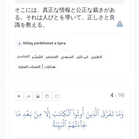
そこには、真正な情報と公正な裁きがあ
る。それは人びとを導いて、正しさと良
識を教える。
Shfaq përkthimet e tjera
التفاسير:
الطبري
ابن كثير
السعدي
المختصر
المُيسَّر
|
هدايات
النفحات المكية
4
:
98
وَمَا تَفَرَّقَ ٱلَّذِينَ أُوتُواْ ٱلۡكِتَٰبَ إِلَّا مِنۢ بَعۡدِ مَا
جَآءَتۡهُمُ ٱلۡبَيِّنَةُ