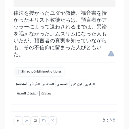
律法を授かったユダヤ教徒、福音書を授
かったキリスト教徒たちは、預言者がア
ッラーによって遣わされるまでは、異論
を唱えなかった。ムスリムになった人も
いたが、預言者の真実を知っていながら
も、その不信仰に留まった人びともい
た。
Shfaq përkthimet e tjera
التفاسير:
الطبري
ابن كثير
السعدي
المختصر
المُيسَّر
|
هدايات
النفحات المكية
5
:
98