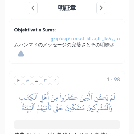
明証章
Objektivat e Sures:
بيان كمال الرسالة المحمدية ووضوحها.
ムハンマドのメッセージの完璧さとその明瞭さ
1
:
98
لَمۡ يَكُنِ ٱلَّذِينَ كَفَرُواْ مِنۡ أَهۡلِ ٱلۡكِتَٰبِ
وَٱلۡمُشۡرِكِينَ مُنفَكِّينَ حَتَّىٰ تَأۡتِيَهُمُ ٱلۡبَيِّنَةُ