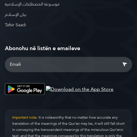
موسوعة المصطلحات الإسلامية
بيان الإسلام
Tafsir Saadi
Abonohu në listën e emaileve
Important note:
It is noteworthy that no matter how accurate any
translation of the meanings of the Qur’an may be, it will still fall short
in conveying the transcendent meanings of the miraculous Qur’anic
text, and that the meanings conveyed by this translation is only the