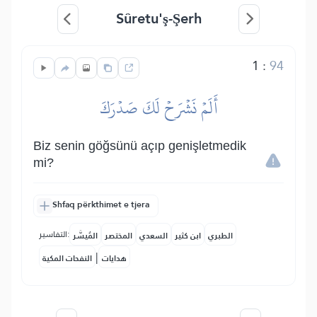
Sûretu'ş-Şerh
1
:
94
أَلَمۡ نَشۡرَحۡ لَكَ صَدۡرَكَ
Biz senin göğsünü açıp genişletmedik
mi?
Shfaq përkthimet e tjera
التفاسير:
الطبري
ابن كثير
السعدي
المختصر
المُيسَّر
|
هدايات
النفحات المكية