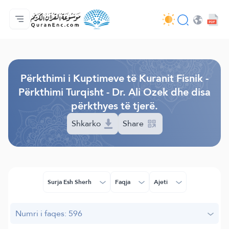
Ballina
Indeksi i Përkthimeve
Audio
Shërbime për zhvillues (programues) - API
Rreth projektit
Na kontaktoni
Gjuha
Browse Old Version
Përkthimi i Kuptimeve të Kuranit Fisnik -
Përkthimi Turqisht - Dr. Ali Ozek dhe disa
përkthyes të tjerë.
Shkarko
Share
Surja Esh Sherh
Faqja
Ajeti
Numri i faqes: 596