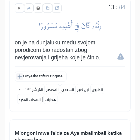
13
:
84
إِنَّهُۥ كَانَ فِيٓ أَهۡلِهِۦ مَسۡرُورًا
on je na dunjaluku među svojom
porodicom bio radostan zbog
nevjerovanja i grijeha koje je činio.
Onyesha tafsiri zingine
التفاسير:
الطبري
ابن كثير
السعدي
المختصر
المُيسَّر
|
هدايات
النفحات المكية
Miongoni mwa faida za Aya mbalimbali katika
ukurasa huu: