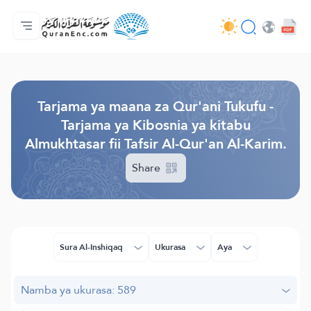
Nyumbani
Faharasa ya tarjama zote
Audio
Huduma za watengenezaji programu - API
Kuhusu Mradi huu
Wasiliana nasi
Lugha
Browse Old Version
Tarjama ya maana za Qur'ani Tukufu -
Tarjama ya Kibosnia ya kitabu
Almukhtasar fii Tafsir Al-Qur'an Al-Karim.
Share
Sura Al-Inshiqaq
Ukurasa
Aya
Namba ya ukurasa: 589