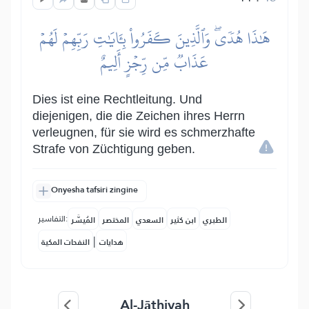
هَٰذَا هُدٗىۖ وَٱلَّذِينَ كَفَرُواْ بِـَٔايَٰتِ رَبِّهِمۡ لَهُمۡ
عَذَابٞ مِّن رِّجۡزٍ أَلِيمٌ
Dies ist eine Rechtleitung. Und
diejenigen, die die Zeichen ihres Herrn
verleugnen, für sie wird es schmerzhafte
Strafe von Züchtigung geben.
Onyesha tafsiri zingine
التفاسير:
الطبري
ابن كثير
السعدي
المختصر
المُيسَّر
|
هدايات
النفحات المكية
Al-Jāthiyah