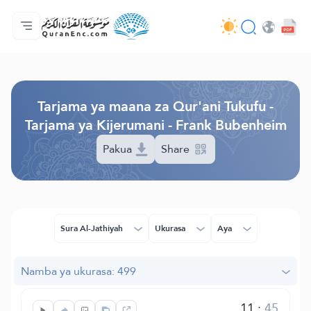
Nyumbani
Faharasa ya tarjama zote
Audio
Huduma za watengenezaji programu - API
Kuhusu Mradi huu
Wasiliana nasi
Lugha
Browse Old Version
Tarjama ya maana za Qur'ani Tukufu -
Tarjama ya Kijerumani - Frank Bubenheim
Pakua
Share
Sura Al-Jathiyah
Ukurasa
Aya
Namba ya ukurasa: 499
11
:
45